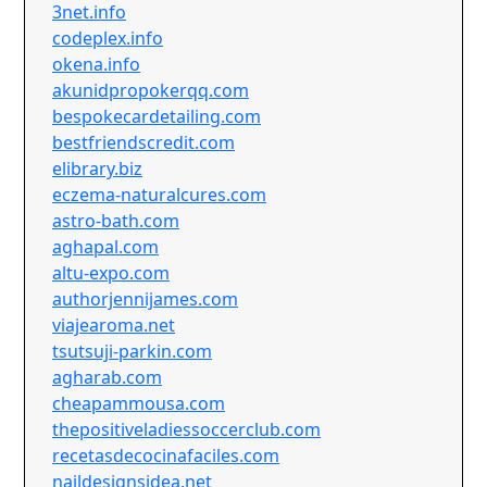
3net.info
codeplex.info
okena.info
akunidpropokerqq.com
bespokecardetailing.com
bestfriendscredit.com
elibrary.biz
eczema-naturalcures.com
astro-bath.com
aghapal.com
altu-expo.com
authorjennijames.com
viajearoma.net
tsutsuji-parkin.com
agharab.com
cheapammousa.com
thepositiveladiessoccerclub.com
recetasdecocinafaciles.com
naildesignsidea.net