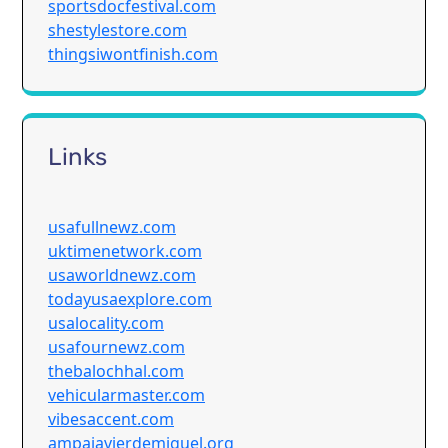
sportsdocfestival.com
shestylestore.com
thingsiwontfinish.com
Links
usafullnewz.com
uktimenetwork.com
usaworldnewz.com
todayusaexplore.com
usalocality.com
usafournewz.com
thebalochhal.com
vehicularmaster.com
vibesaccent.com
ampajavierdemiguel.org