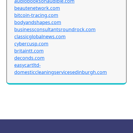
audiobooksonaudible.com
beautenetwork.com
bitcoin-tracing.com
bodyandshapes.com
businessconsultantsroundrock.com
classicglobalnews.com
cybercusp.com
britaintt.com
deconds.com
easycartltd-
domesticcleaningservicesedinburgh.com