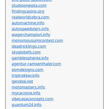
studiooneiota.com
findingcasino.org
realworldcobra.com
automachine.info
autospeedsters.info
wagerchampion.info
monomousumicontest.com
deadricklingo.com
skyglobefx.com
gamblespherex.info
agentur-ramsenthaler.com
eomdesigns.com
triptrekker.info
gendxxi.net
motomasters.info
mycarzone.info
vibecasaconcepts.com
quantum24.info