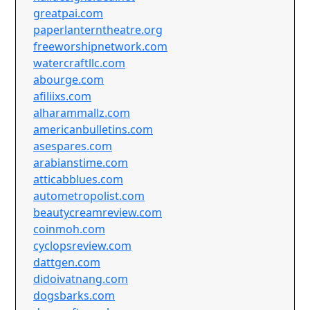
greatpai.com
paperlanterntheatre.org
freeworshipnetwork.com
watercraftllc.com
abourge.com
afiliixs.com
alharammallz.com
americanbulletins.com
asespares.com
arabianstime.com
atticabblues.com
autometropolist.com
beautycreamreview.com
coinmoh.com
cyclopsreview.com
dattgen.com
didoivatnang.com
dogsbarks.com