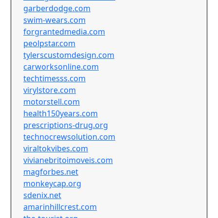
garberdodge.com
swim-wears.com
forgrantedmedia.com
peolpstar.com
tylerscustomdesign.com
carworksonline.com
techtimesss.com
virylstore.com
motorstell.com
health150years.com
prescriptions-drug.org
technocrewsolution.com
viraltokvibes.com
vivianebritoimoveis.com
magforbes.net
monkeycap.org
sdenix.net
amarinhillcrest.com