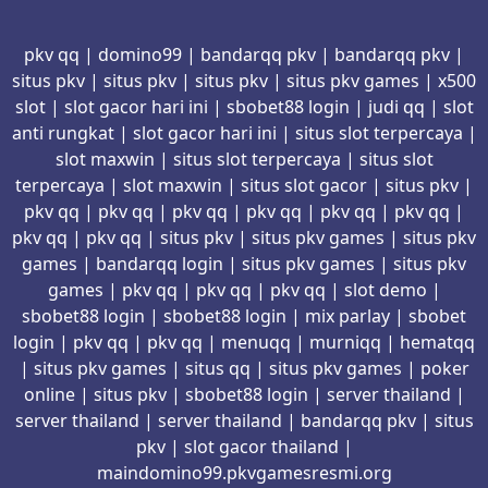
pkv qq
|
domino99
|
bandarqq pkv
|
bandarqq pkv
|
situs pkv
|
situs pkv
|
situs pkv
|
situs pkv games
|
x500
slot
|
slot gacor hari ini
|
sbobet88 login
|
judi qq
|
slot
anti rungkat
|
slot gacor hari ini
|
situs slot terpercaya
|
slot maxwin
|
situs slot terpercaya
|
situs slot
terpercaya
|
slot maxwin
|
situs slot gacor
|
situs pkv
|
pkv qq
|
pkv qq
|
pkv qq
|
pkv qq
|
pkv qq
|
pkv qq
|
pkv qq
|
pkv qq
|
situs pkv
|
situs pkv games
|
situs pkv
games
|
bandarqq login
|
situs pkv games
|
situs pkv
games
|
pkv qq
|
pkv qq
|
pkv qq
|
slot demo
|
sbobet88 login
|
sbobet88 login
|
mix parlay
|
sbobet
login
|
pkv qq
|
pkv qq
|
menuqq
|
murniqq
|
hematqq
|
situs pkv games
|
situs qq
|
situs pkv games
|
poker
online
|
situs pkv
|
sbobet88 login
|
server thailand
|
server thailand
|
server thailand
|
bandarqq pkv
|
situs
pkv
|
slot gacor thailand
|
maindomino99.pkvgamesresmi.org