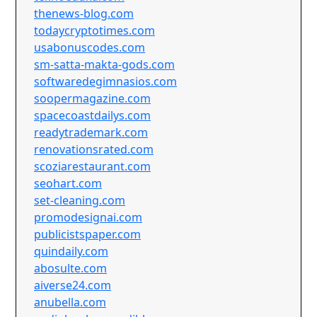
thenews-blog.com
todaycryptotimes.com
usabonuscodes.com
sm-satta-makta-gods.com
softwaredegimnasios.com
soopermagazine.com
spacecoastdailys.com
readytrademark.com
renovationsrated.com
scoziarestaurant.com
seohart.com
set-cleaning.com
promodesignai.com
publicistspaper.com
quindaily.com
abosulte.com
aiverse24.com
anubella.com