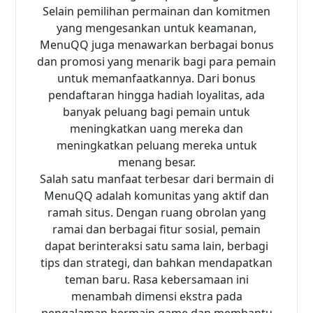
Selain pemilihan permainan dan komitmen
yang mengesankan untuk keamanan,
MenuQQ juga menawarkan berbagai bonus
dan promosi yang menarik bagi para pemain
untuk memanfaatkannya. Dari bonus
pendaftaran hingga hadiah loyalitas, ada
banyak peluang bagi pemain untuk
meningkatkan uang mereka dan
meningkatkan peluang mereka untuk
menang besar.
Salah satu manfaat terbesar dari bermain di
MenuQQ adalah komunitas yang aktif dan
ramah situs. Dengan ruang obrolan yang
ramai dan berbagai fitur sosial, pemain
dapat berinteraksi satu sama lain, berbagi
tips dan strategi, dan bahkan mendapatkan
teman baru. Rasa kebersamaan ini
menambah dimensi ekstra pada