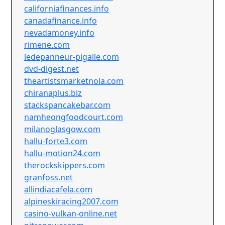
californiafinances.info
canadafinance.info
nevadamoney.info
rimene.com
ledepanneur-pigalle.com
dvd-digest.net
theartistsmarketnola.com
chiranaplus.biz
stackspancakebar.com
namheongfoodcourt.com
milanoglasgow.com
hallu-forte3.com
hallu-motion24.com
therockskippers.com
granfoss.net
allindiacafela.com
alpineskiracing2007.com
casino-vulkan-online.net