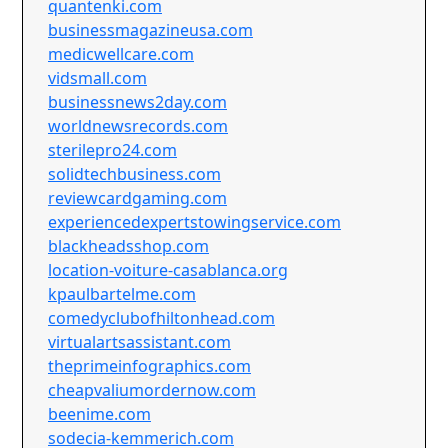
quantenki.com
businessmagazineusa.com
medicwellcare.com
vidsmall.com
businessnews2day.com
worldnewsrecords.com
sterilepro24.com
solidtechbusiness.com
reviewcardgaming.com
experiencedexpertstowingservice.com
blackheadsshop.com
location-voiture-casablanca.org
kpaulbartelme.com
comedyclubofhiltonhead.com
virtualartsassistant.com
theprimeinfographics.com
cheapvaliumordernow.com
beenime.com
sodecia-kemmerich.com