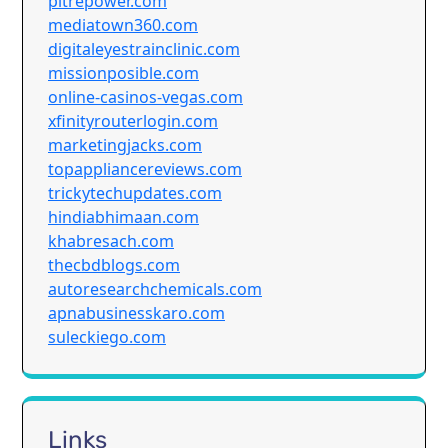
pitrepower.com
mediatown360.com
digitaleyestrainclinic.com
missionposible.com
online-casinos-vegas.com
xfinityrouterlogin.com
marketingjacks.com
topappliancereviews.com
trickytechupdates.com
hindiabhimaan.com
khabresach.com
thecbdblogs.com
autoresearchchemicals.com
apnabusinesskaro.com
suleckiego.com
Links