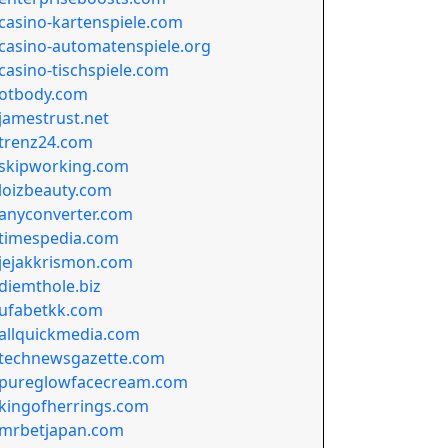
casino-kartenspiele.com
casino-automatenspiele.org
casino-tischspiele.com
otbody.com
jamestrust.net
trenz24.com
skipworking.com
loizbeauty.com
anyconverter.com
timespedia.com
jejakkrismon.com
diemthole.biz
ufabetkk.com
allquickmedia.com
technewsgazette.com
pureglowfacecream.com
kingofherrings.com
mrbetjapan.com