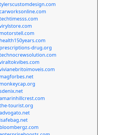
tylerscustomdesign.com
carworksonline.com
techtimesss.com
virylstore.com
motorstell.com
health150years.com
prescriptions-drug.org
technocrewsolution.com
viraltokvibes.com
vivianebritoimoveis.com
magforbes.net
monkeycap.org
sdenix.net
amarinhillcrest.com
the-tourist.org
advogato.net
isafebag.net
bloombergz.com
enterpriseboosts.com