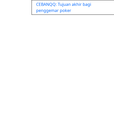
Post
CEBANQQ: Tujuan akhir bagi
penggemar poker
navigation