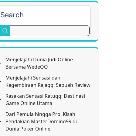
Search
Menjelajahi Dunia Judi Online
Bersama WedeQQ
Menjelajahi Sensasi dan
Kegembiraan Rajaqq: Sebuah Review
Rasakan Sensasi Ratuqq: Destinasi
Game Online Utama
Dari Pemula hingga Pro: Kisah
Pendakian MasterDomino99 di
Dunia Poker Online