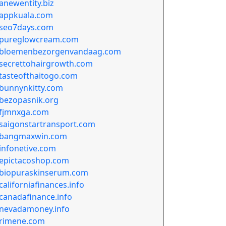
anewentity.biz
appkuala.com
seo7days.com
pureglowcream.com
bloemenbezorgenvandaag.com
secrettohairgrowth.com
tasteofthaitogo.com
bunnynkitty.com
bezopasnik.org
fjmnxga.com
saigonstartransport.com
bangmaxwin.com
infonetive.com
epictacoshop.com
biopuraskinserum.com
californiafinances.info
canadafinance.info
nevadamoney.info
rimene.com