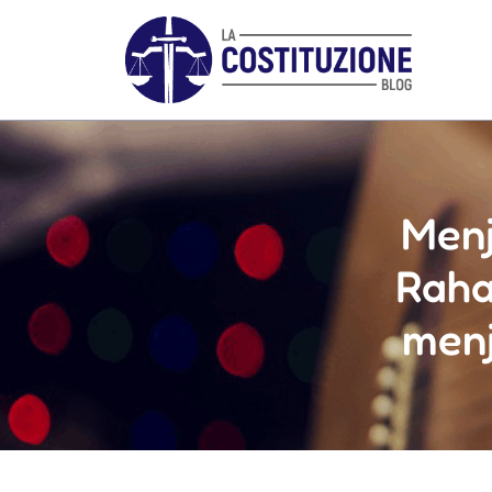
Skip
to
content
(Press
Enter)
Menj
Raha
menj