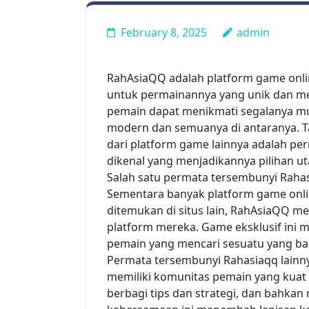
February 8, 2025
admin
RahAsiaQQ adalah platform game onli
untuk permainannya yang unik dan men
pemain dapat menikmati segalanya mul
modern dan semuanya di antaranya. 
dari platform game lainnya adalah pe
dikenal yang menjadikannya pilihan u
Salah satu permata tersembunyi Rahas
Sementara banyak platform game onl
ditemukan di situs lain, RahAsiaQQ me
platform mereka. Game eksklusif ini
pemain yang mencari sesuatu yang ba
Permata tersembunyi Rahasiaqq lainnya
memiliki komunitas pemain yang kuat 
berbagi tips dan strategi, dan bahka