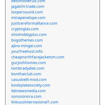
bestmovierulz.com
jagalchi-trade.com
loopersound.com
minapenelope.com
justicereformalliance.com
cryptoglax.com
ohiohobbyplus.com
bogothemes.com
ajino-mingei.com
yourfreehost.info
cheapnorthfacejacketsm.com
gurjoshhomes.com
tombradydiet.com
bonthaiclub.com
casusbelli-mod.com
bookplatesociety.com
lebnewsmedia.com
sonosonora.com
linkuusinternasional1.com