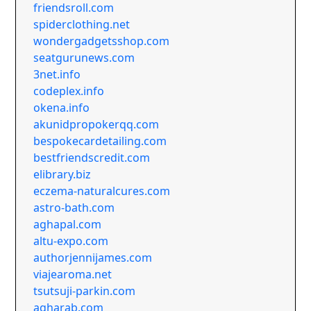
friendsroll.com
spiderclothing.net
wondergadgetsshop.com
seatgurunews.com
3net.info
codeplex.info
okena.info
akunidpropokerqq.com
bespokecardetailing.com
bestfriendscredit.com
elibrary.biz
eczema-naturalcures.com
astro-bath.com
aghapal.com
altu-expo.com
authorjennijames.com
viajearoma.net
tsutsuji-parkin.com
agharab.com