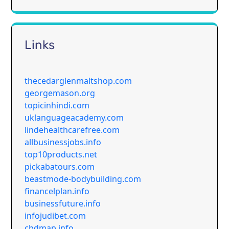
Links
thecedarglenmaltshop.com
georgemason.org
topicinhindi.com
uklanguageacademy.com
lindehealthcarefree.com
allbusinessjobs.info
top10products.net
pickabatours.com
beastmode-bodybuilding.com
financelplan.info
businessfuture.info
infojudibet.com
cbdmap.info