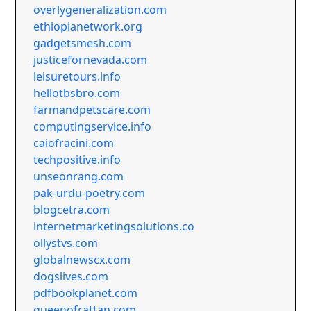
overlygeneralization.com
ethiopianetwork.org
gadgetsmesh.com
justicefornevada.com
leisuretours.info
hellotbsbro.com
farmandpetscare.com
computingservice.info
caiofracini.com
techpositive.info
unseonrang.com
pak-urdu-poetry.com
blogcetra.com
internetmarketingsolutions.co
ollystvs.com
globalnewscx.com
dogslives.com
pdfbookplanet.com
queenofrattan.com