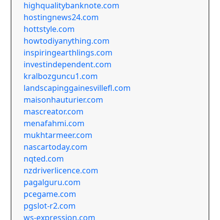
highqualitybanknote.com
hostingnews24.com
hottstyle.com
howtodiyanything.com
inspiringearthlings.com
investindependent.com
kralbozguncu1.com
landscapinggainesvillefl.com
maisonhauturier.com
mascreator.com
menafahmi.com
mukhtarmeer.com
nascartoday.com
nqted.com
nzdriverlicence.com
pagalguru.com
pcegame.com
pgslot-r2.com
ws-expression.com