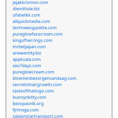
jejakkrismon.com
diemthole.biz
ufabetkk.com
allquickmedia.com
technewsgazette.com
pureglowfacecream.com
kingofherrings.com
mrbetjapan.com
anewentity.biz
appkuala.com
seo7days.com
pureglowcream.com
bloemenbezorgenvandaag.com
secrettohairgrowth.com
tasteofthaitogo.com
bunnynkitty.com
bezopasnik.org
fjmnxga.com
saigonstartransport.com