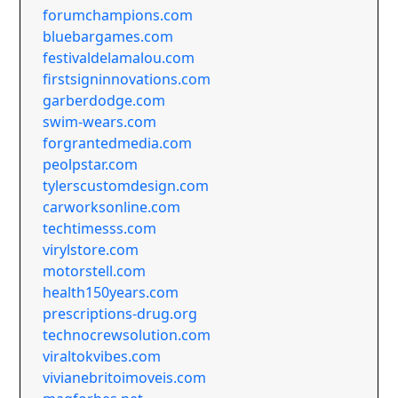
forumchampions.com
bluebargames.com
festivaldelamalou.com
firstsigninnovations.com
garberdodge.com
swim-wears.com
forgrantedmedia.com
peolpstar.com
tylerscustomdesign.com
carworksonline.com
techtimesss.com
virylstore.com
motorstell.com
health150years.com
prescriptions-drug.org
technocrewsolution.com
viraltokvibes.com
vivianebritoimoveis.com