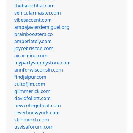
thebalochhal.com
vehicularmaster.com
vibesaccent.com
ampajavierdemiguel.org
brainboosters.co
amberlately.com
joycebriscoe.com
aicarmina.com
mypartysupplystore.com
annforwisconsin.com
findjaipur.com
cultofjim.com
glimmerick.com
davidfollett.com
newcollegebeat.com
reverbnewyork.com
skinmerch.com
usvisaforum.com