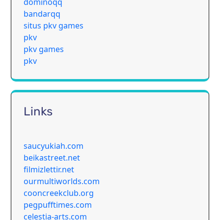
dominoqq
bandarqq
situs pkv games
pkv
pkv games
pkv
Links
saucyukiah.com
beikastreet.net
filmizlettir.net
ourmultiworlds.com
cooncreekclub.org
pegpufftimes.com
celestia-arts.com