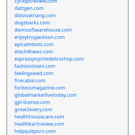
cyclopsreview.com
dattgen.com
didoivatnang.com
dogsbarks.com
dwmsoftwarehouse.com
enjoytroyjackson.com
epicaimbots.com
etech4news.com
expresspsychedelicsshop.com
fashionistani.com
feelingswed.com
firecabal.com
forbessmagazine.com
globalmarketlivetoday.com
gpl-license.com
grow2every.com
healthhousecare.com
healthkartreview.com
helpquitporn.com