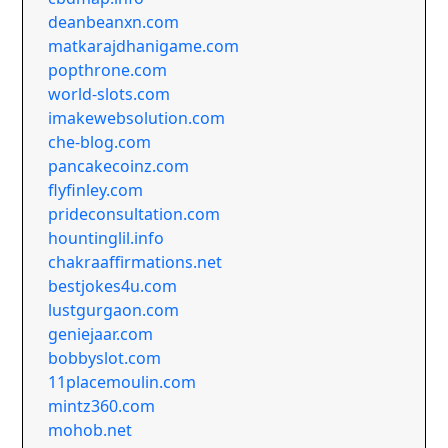
deanbeanxn.com
matkarajdhanigame.com
popthrone.com
world-slots.com
imakewebsolution.com
che-blog.com
pancakecoinz.com
flyfinley.com
prideconsultation.com
hountinglil.info
chakraaffirmations.net
bestjokes4u.com
lustgurgaon.com
geniejaar.com
bobbyslot.com
11placemoulin.com
mintz360.com
mohob.net