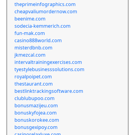
theprimeinfographics.com
cheapvaliumordernow.com
beenime.com
sodecia-kemmerich.com
fun-mak.com
casino888world.com
misterdbnb.com
jkmezcal.com
intervaltrainingexercises.com
tyestylebusinesssolutions.com
royalpoipet.com
thestaurant.com
bestlinktrackingsoftware.com
clublubupoo.com
bonusmazijeu.com
bonuskyfojea.com
bonuskorokee.com
bonusgexipoy.com
casinorelaxluxe.com