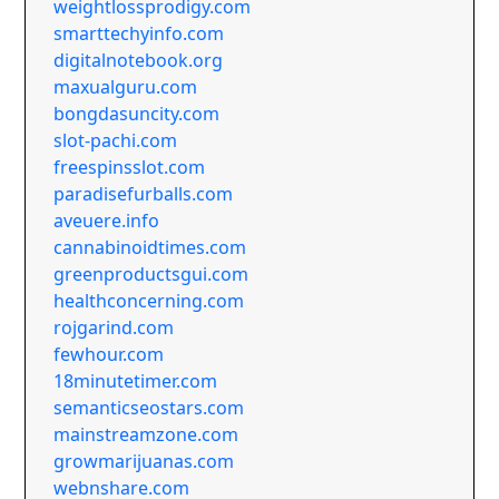
weightlossprodigy.com
smarttechyinfo.com
digitalnotebook.org
maxualguru.com
bongdasuncity.com
slot-pachi.com
freespinsslot.com
paradisefurballs.com
aveuere.info
cannabinoidtimes.com
greenproductsgui.com
healthconcerning.com
rojgarind.com
fewhour.com
18minutetimer.com
semanticseostars.com
mainstreamzone.com
growmarijuanas.com
webnshare.com