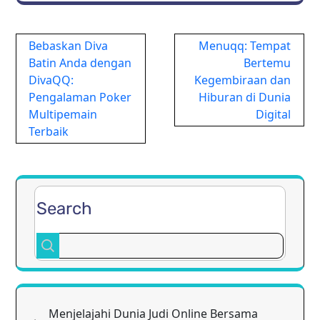
Post
Bebaskan Diva
Menuqq: Tempat
navigation
Batin Anda dengan
Bertemu
DivaQQ:
Kegembiraan dan
Pengalaman Poker
Hiburan di Dunia
Multipemain
Digital
Terbaik
Search
Menjelajahi Dunia Judi Online Bersama