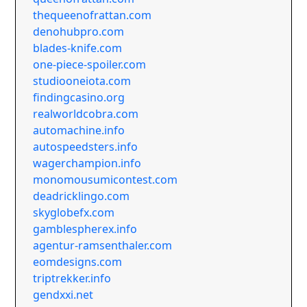
thequeenofrattan.com
denohubpro.com
blades-knife.com
one-piece-spoiler.com
studiooneiota.com
findingcasino.org
realworldcobra.com
automachine.info
autospeedsters.info
wagerchampion.info
monomousumicontest.com
deadricklingo.com
skyglobefx.com
gamblespherex.info
agentur-ramsenthaler.com
eomdesigns.com
triptrekker.info
gendxxi.net