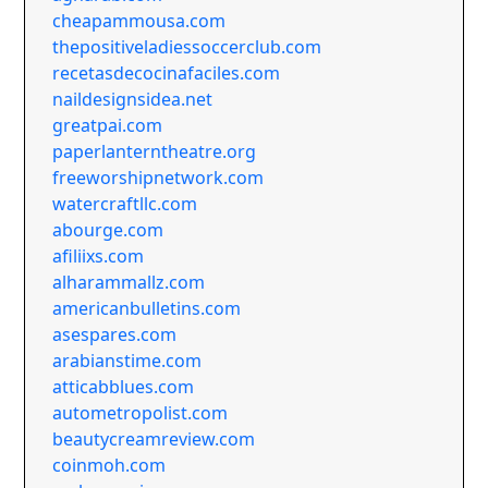
cheapammousa.com
thepositiveladiessoccerclub.com
recetasdecocinafaciles.com
naildesignsidea.net
greatpai.com
paperlanterntheatre.org
freeworshipnetwork.com
watercraftllc.com
abourge.com
afiliixs.com
alharammallz.com
americanbulletins.com
asespares.com
arabianstime.com
atticabblues.com
autometropolist.com
beautycreamreview.com
coinmoh.com