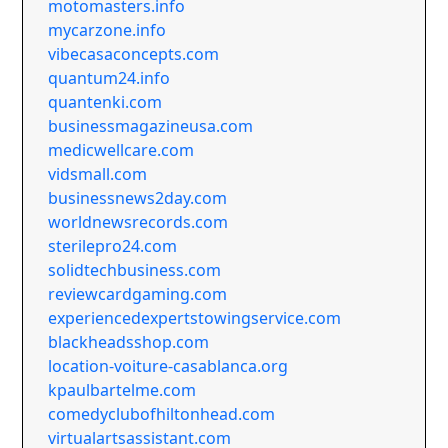
motomasters.info
mycarzone.info
vibecasaconcepts.com
quantum24.info
quantenki.com
businessmagazineusa.com
medicwellcare.com
vidsmall.com
businessnews2day.com
worldnewsrecords.com
sterilepro24.com
solidtechbusiness.com
reviewcardgaming.com
experiencedexpertstowingservice.com
blackheadsshop.com
location-voiture-casablanca.org
kpaulbartelme.com
comedyclubofhiltonhead.com
virtualartsassistant.com