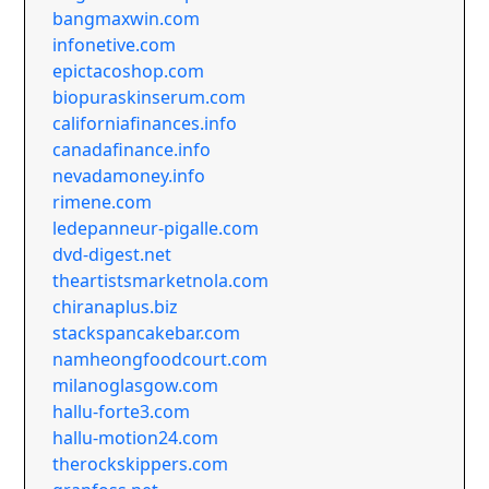
bangmaxwin.com
infonetive.com
epictacoshop.com
biopuraskinserum.com
californiafinances.info
canadafinance.info
nevadamoney.info
rimene.com
ledepanneur-pigalle.com
dvd-digest.net
theartistsmarketnola.com
chiranaplus.biz
stackspancakebar.com
namheongfoodcourt.com
milanoglasgow.com
hallu-forte3.com
hallu-motion24.com
therockskippers.com