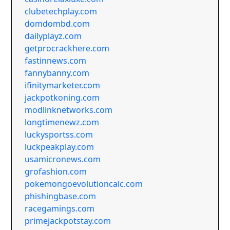
clubetechplay.com
domdombd.com
dailyplayz.com
getprocrackhere.com
fastinnews.com
fannybanny.com
ifinitymarketer.com
jackpotkoning.com
modlinknetworks.com
longtimenewz.com
luckysportss.com
luckpeakplay.com
usamicronews.com
grofashion.com
pokemongoevolutioncalc.com
phishingbase.com
racegamings.com
primejackpotstay.com