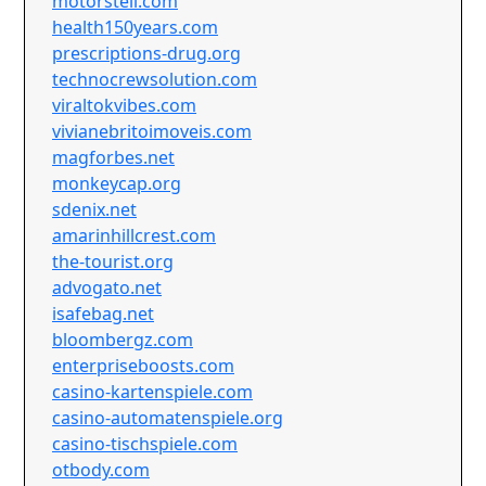
motorstell.com
health150years.com
prescriptions-drug.org
technocrewsolution.com
viraltokvibes.com
vivianebritoimoveis.com
magforbes.net
monkeycap.org
sdenix.net
amarinhillcrest.com
the-tourist.org
advogato.net
isafebag.net
bloombergz.com
enterpriseboosts.com
casino-kartenspiele.com
casino-automatenspiele.org
casino-tischspiele.com
otbody.com