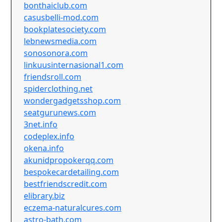
bonthaiclub.com
casusbelli-mod.com
bookplatesociety.com
lebnewsmedia.com
sonosonora.com
linkuusinternasional1.com
friendsroll.com
spiderclothing.net
wondergadgetsshop.com
seatgurunews.com
3net.info
codeplex.info
okena.info
akunidpropokerqq.com
bespokecardetailing.com
bestfriendscredit.com
elibrary.biz
eczema-naturalcures.com
astro-bath.com