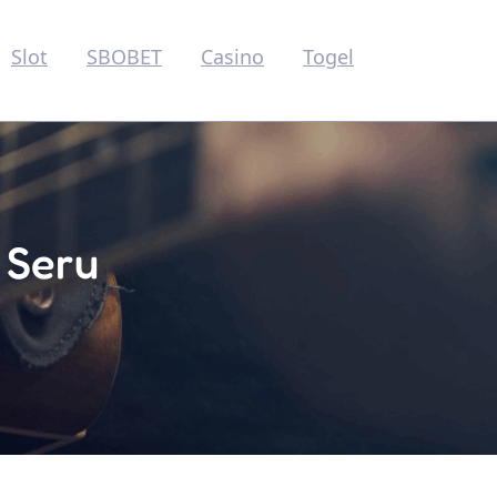
Slot
SBOBET
Casino
Togel
 Seru