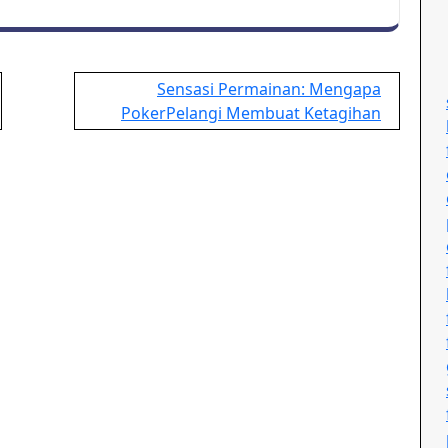
Sensasi Permainan: Mengapa
PokerPelangi Membuat Ketagihan