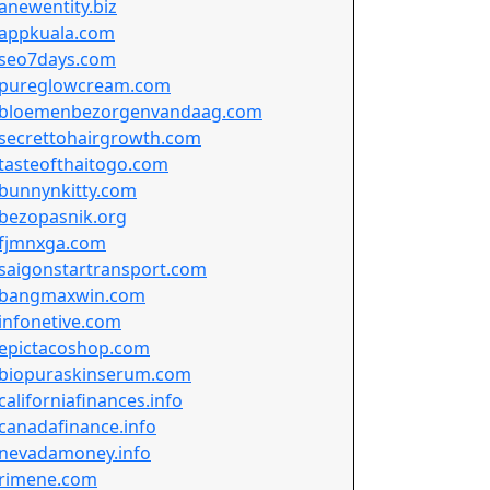
anewentity.biz
appkuala.com
seo7days.com
pureglowcream.com
bloemenbezorgenvandaag.com
secrettohairgrowth.com
tasteofthaitogo.com
bunnynkitty.com
bezopasnik.org
fjmnxga.com
saigonstartransport.com
bangmaxwin.com
infonetive.com
epictacoshop.com
biopuraskinserum.com
californiafinances.info
canadafinance.info
nevadamoney.info
rimene.com