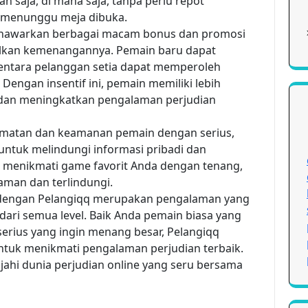
an saja, di mana saja, tanpa perlu repot
 menunggu meja dibuka.
enawarkan berbagai macam bonus dan promosi
kan kemenangannya. Pemain baru dapat
ntara pelanggan setia dapat memperoleh
 Dengan insentif ini, pemain memiliki lebih
dan meningkatkan pengalaman perjudian
amatan dan keamanan pemain dengan serius,
untuk melindungi informasi pribadi dan
t menikmati game favorit Anda dengan tenang,
man dan terlindungi.
e dengan Pelangiqq merupakan pengalaman yang
ari semua level. Baik Anda pemain biasa yang
serius yang ingin menang besar, Pelangiqq
ntuk menikmati pengalaman perjudian terbaik.
jahi dunia perjudian online yang seru bersama