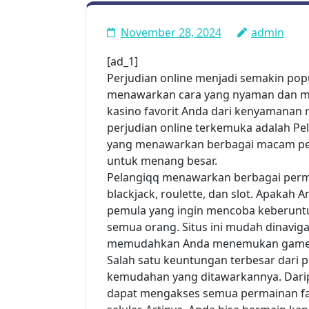
November 28, 2024
admin
[ad_1]
Perjudian online menjadi semakin pop
menawarkan cara yang nyaman dan m
kasino favorit Anda dari kenyamanan 
perjudian online terkemuka adalah Pel
yang menawarkan berbagai macam pe
untuk menang besar.
Pelangiqq menawarkan berbagai perma
blackjack, roulette, dan slot. Apakah
pemula yang ingin mencoba keberuntu
semua orang. Situs ini mudah dinavi
memudahkan Anda menemukan game fa
Salah satu keuntungan terbesar dari 
kemudahan yang ditawarkannya. Daripa
dapat mengakses semua permainan fav