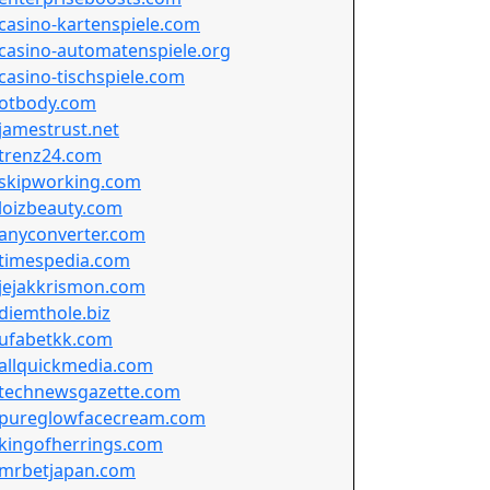
casino-kartenspiele.com
casino-automatenspiele.org
casino-tischspiele.com
otbody.com
jamestrust.net
trenz24.com
skipworking.com
loizbeauty.com
anyconverter.com
timespedia.com
jejakkrismon.com
diemthole.biz
ufabetkk.com
allquickmedia.com
technewsgazette.com
pureglowfacecream.com
kingofherrings.com
mrbetjapan.com