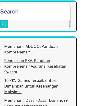
Search
Memahami ADUQQ: Panduan
Komprehensif
Pengertian PKV: Panduan
Komprehensif Asuransi Kesehatan
Swasta
10 PKV Games Terbaik untuk
Dimainkan untuk Kesenangan
Maksimal
Memahami Dasar-Dasar Domino99:
Panduan Komprehensif