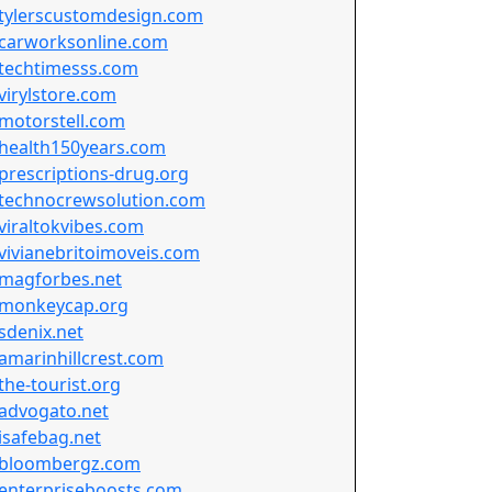
tylerscustomdesign.com
carworksonline.com
techtimesss.com
virylstore.com
motorstell.com
health150years.com
prescriptions-drug.org
technocrewsolution.com
viraltokvibes.com
vivianebritoimoveis.com
magforbes.net
monkeycap.org
sdenix.net
amarinhillcrest.com
the-tourist.org
advogato.net
isafebag.net
bloombergz.com
enterpriseboosts.com