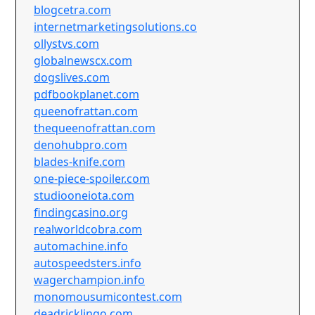
blogcetra.com
internetmarketingsolutions.co
ollystvs.com
globalnewscx.com
dogslives.com
pdfbookplanet.com
queenofrattan.com
thequeenofrattan.com
denohubpro.com
blades-knife.com
one-piece-spoiler.com
studiooneiota.com
findingcasino.org
realworldcobra.com
automachine.info
autospeedsters.info
wagerchampion.info
monomousumicontest.com
deadricklingo.com