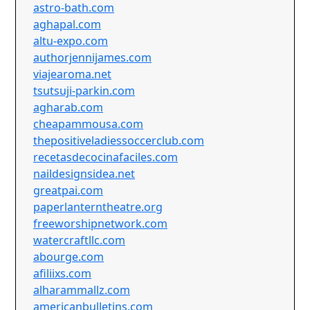
astro-bath.com
aghapal.com
altu-expo.com
authorjennijames.com
viajearoma.net
tsutsuji-parkin.com
agharab.com
cheapammousa.com
thepositiveladiessoccerclub.com
recetasdecocinafaciles.com
naildesignsidea.net
greatpai.com
paperlanterntheatre.org
freeworshipnetwork.com
watercraftllc.com
abourge.com
afiliixs.com
alharammallz.com
americanbulletins.com