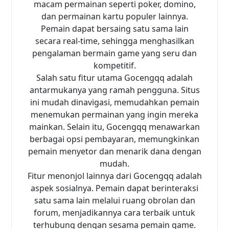
macam permainan seperti poker, domino,
dan permainan kartu populer lainnya.
Pemain dapat bersaing satu sama lain
secara real-time, sehingga menghasilkan
pengalaman bermain game yang seru dan
kompetitif.
Salah satu fitur utama Gocengqq adalah
antarmukanya yang ramah pengguna. Situs
ini mudah dinavigasi, memudahkan pemain
menemukan permainan yang ingin mereka
mainkan. Selain itu, Gocengqq menawarkan
berbagai opsi pembayaran, memungkinkan
pemain menyetor dan menarik dana dengan
mudah.
Fitur menonjol lainnya dari Gocengqq adalah
aspek sosialnya. Pemain dapat berinteraksi
satu sama lain melalui ruang obrolan dan
forum, menjadikannya cara terbaik untuk
terhubung dengan sesama pemain game.