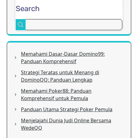
Search
Memahami Dasar-Dasar Domino99:
Panduan Komprehensif
Strategi Teratas untuk Menang di
DominoQQ: Panduan Lengkap
Memahami Poker88: Panduan
Komprehensif untuk Pemula
Panduan Utama Strategi Poker Pemula
Menjelajahi Dunia Judi Online Bersama
WedeQQ