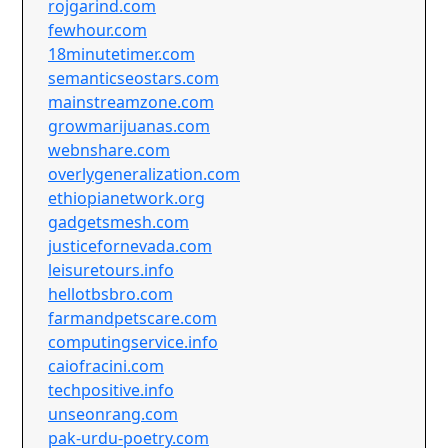
rojgarind.com
fewhour.com
18minutetimer.com
semanticseostars.com
mainstreamzone.com
growmarijuanas.com
webnshare.com
overlygeneralization.com
ethiopianetwork.org
gadgetsmesh.com
justicefornevada.com
leisuretours.info
hellotbsbro.com
farmandpetscare.com
computingservice.info
caiofracini.com
techpositive.info
unseonrang.com
pak-urdu-poetry.com