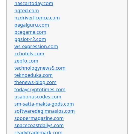
nascartoday.com
nqted.com
nzdriverlicence.com
pagalguru.com
pcegame.com
pgslot-r2.com
ws-expression.com
zchotels.com
zepfo.com
technologynews5.com
teknoeduka.com
thenews-blog.com
todaycryptotimes.com
usabonuscodes.com
sm-satta-makta-gods.com
softwaredegimnasios.com
soopermagazine.com
spacecoastdailys.com
readytrademark.com