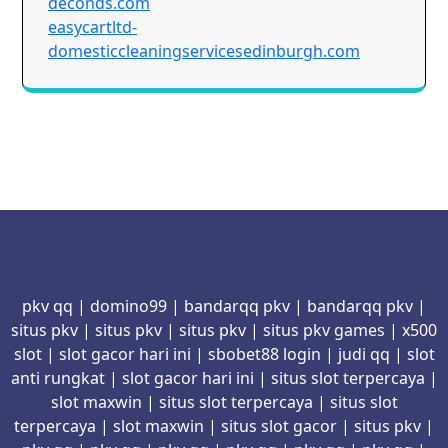
deconds.com
easycartltd-
domesticcleaningservicesedinburgh.com
pkv qq
|
domino99
|
bandarqq pkv
|
bandarqq pkv
|
situs pkv
|
situs pkv
|
situs pkv
|
situs pkv games
|
x500
slot
|
slot gacor hari ini
|
sbobet88 login
|
judi qq
|
slot
anti rungkat
|
slot gacor hari ini
|
situs slot terpercaya
|
slot maxwin
|
situs slot terpercaya
|
situs slot
terpercaya
|
slot maxwin
|
situs slot gacor
|
situs pkv
|