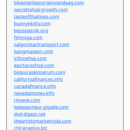
bloemenbezorgenvandaag.com
secrettohairgrowth.com
tasteofthaitogo.com
bunnynkitty.com
bezopasnik.org
fjmnxga.com
saigonstartransport.com
bangmaxwin.com
infonetive.com
epictacoshop.com
biopuraskinserum.com
californiafinances.info
canadafinance.info
nevadamoney.info
rimene.com
ledepanneur-pigalle.com
dvd-digest.net
theartistsmarketnola.com
chiranaplus.biz