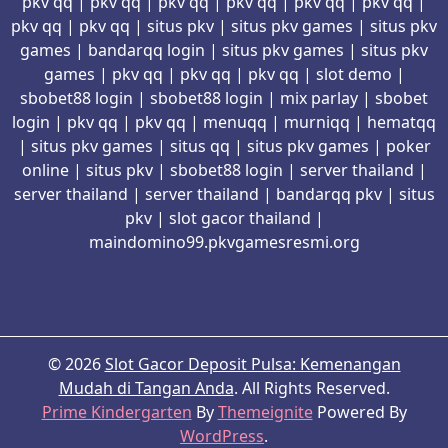
pkv qq
|
pkv qq
|
pkv qq
|
pkv qq
|
pkv qq
|
pkv qq
|
pkv qq
|
pkv qq
|
situs pkv
|
situs pkv games
|
situs pkv
games
|
bandarqq login
|
situs pkv games
|
situs pkv
games
|
pkv qq
|
pkv qq
|
pkv qq
|
slot demo
|
sbobet88 login
|
sbobet88 login
|
mix parlay
|
sbobet
login
|
pkv qq
|
pkv qq
|
menuqq
|
murniqq
|
hematqq
|
situs pkv games
|
situs qq
|
situs pkv games
|
poker
online
|
situs pkv
|
sbobet88 login
|
server thailand
|
server thailand
|
server thailand
|
bandarqq pkv
|
situs
pkv
|
slot gacor thailand
|
maindomino99.pkvgamesresmi.org
© 2026
Slot Gacor Deposit Pulsa: Kemenangan
Mudah di Tangan Anda
. All Rights Reserved.
Prime Kindergarten
By
Themeignite
Powered By
WordPress
.