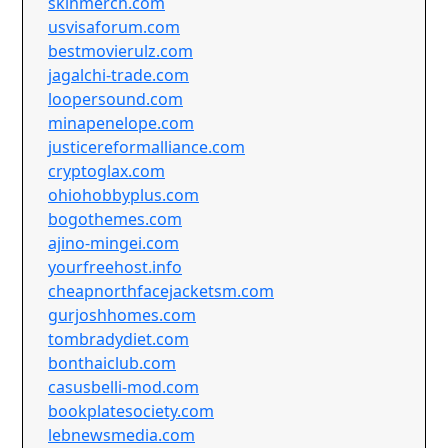
skinmerch.com
usvisaforum.com
bestmovierulz.com
jagalchi-trade.com
loopersound.com
minapenelope.com
justicereformalliance.com
cryptoglax.com
ohiohobbyplus.com
bogothemes.com
ajino-mingei.com
yourfreehost.info
cheapnorthfacejacketsm.com
gurjoshhomes.com
tombradydiet.com
bonthaiclub.com
casusbelli-mod.com
bookplatesociety.com
lebnewsmedia.com