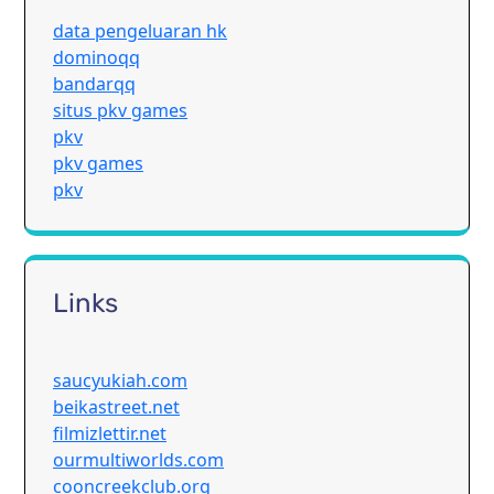
data pengeluaran hk
dominoqq
bandarqq
situs pkv games
pkv
pkv games
pkv
Links
saucyukiah.com
beikastreet.net
filmizlettir.net
ourmultiworlds.com
cooncreekclub.org