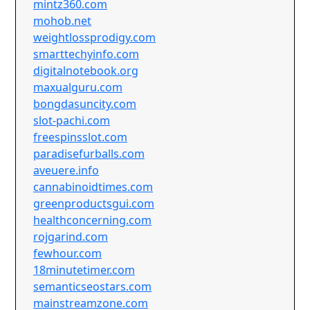
mintz360.com
mohob.net
weightlossprodigy.com
smarttechyinfo.com
digitalnotebook.org
maxualguru.com
bongdasuncity.com
slot-pachi.com
freespinsslot.com
paradisefurballs.com
aveuere.info
cannabinoidtimes.com
greenproductsgui.com
healthconcerning.com
rojgarind.com
fewhour.com
18minutetimer.com
semanticseostars.com
mainstreamzone.com