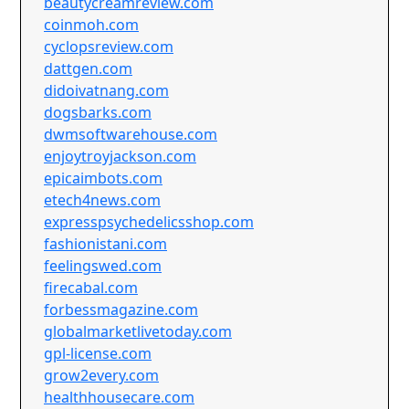
beautycreamreview.com
coinmoh.com
cyclopsreview.com
dattgen.com
didoivatnang.com
dogsbarks.com
dwmsoftwarehouse.com
enjoytroyjackson.com
epicaimbots.com
etech4news.com
expresspsychedelicsshop.com
fashionistani.com
feelingswed.com
firecabal.com
forbessmagazine.com
globalmarketlivetoday.com
gpl-license.com
grow2every.com
healthhousecare.com