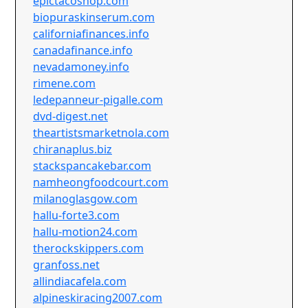
epictacoshop.com
biopuraskinserum.com
californiafinances.info
canadafinance.info
nevadamoney.info
rimene.com
ledepanneur-pigalle.com
dvd-digest.net
theartistsmarketnola.com
chiranaplus.biz
stackspancakebar.com
namheongfoodcourt.com
milanoglasgow.com
hallu-forte3.com
hallu-motion24.com
therockskippers.com
granfoss.net
allindiacafela.com
alpineskiracing2007.com