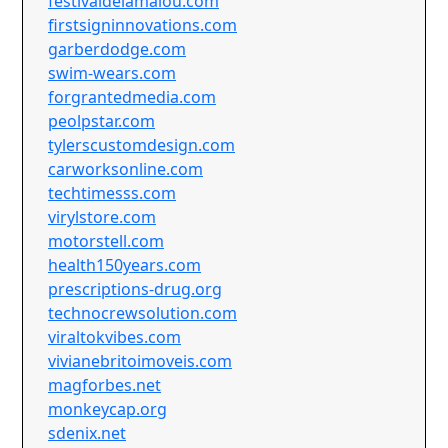
festivaldelamalou.com
firstsigninnovations.com
garberdodge.com
swim-wears.com
forgrantedmedia.com
peolpstar.com
tylerscustomdesign.com
carworksonline.com
techtimesss.com
virylstore.com
motorstell.com
health150years.com
prescriptions-drug.org
technocrewsolution.com
viraltokvibes.com
vivianebritoimoveis.com
magforbes.net
monkeycap.org
sdenix.net