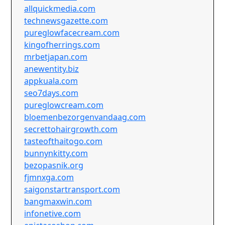
allquickmedia.com
technewsgazette.com
pureglowfacecream.com
kingofherrings.com
mrbetjapan.com
anewentity.biz
appkuala.com
seo7days.com
pureglowcream.com
bloemenbezorgenvandaag.com
secrettohairgrowth.com
tasteofthaitogo.com
bunnynkitty.com
bezopasnik.org
fjmnxga.com
saigonstartransport.com
bangmaxwin.com
infonetive.com