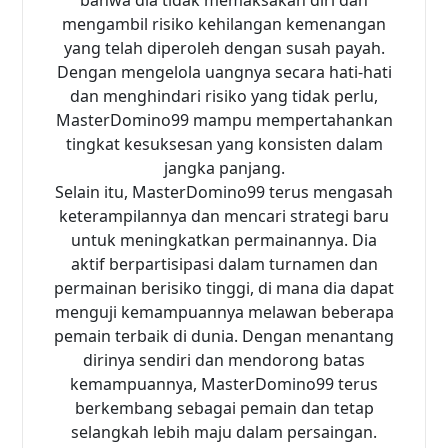
bahwa dia tidak memaksakan diri dan
mengambil risiko kehilangan kemenangan
yang telah diperoleh dengan susah payah.
Dengan mengelola uangnya secara hati-hati
dan menghindari risiko yang tidak perlu,
MasterDomino99 mampu mempertahankan
tingkat kesuksesan yang konsisten dalam
jangka panjang.
Selain itu, MasterDomino99 terus mengasah
keterampilannya dan mencari strategi baru
untuk meningkatkan permainannya. Dia
aktif berpartisipasi dalam turnamen dan
permainan berisiko tinggi, di mana dia dapat
menguji kemampuannya melawan beberapa
pemain terbaik di dunia. Dengan menantang
dirinya sendiri dan mendorong batas
kemampuannya, MasterDomino99 terus
berkembang sebagai pemain dan tetap
selangkah lebih maju dalam persaingan.