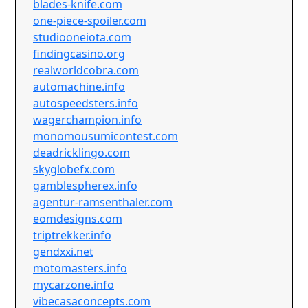
blades-knife.com
one-piece-spoiler.com
studiooneiota.com
findingcasino.org
realworldcobra.com
automachine.info
autospeedsters.info
wagerchampion.info
monomousumicontest.com
deadricklingo.com
skyglobefx.com
gamblespherex.info
agentur-ramsenthaler.com
eomdesigns.com
triptrekker.info
gendxxi.net
motomasters.info
mycarzone.info
vibecasaconcepts.com