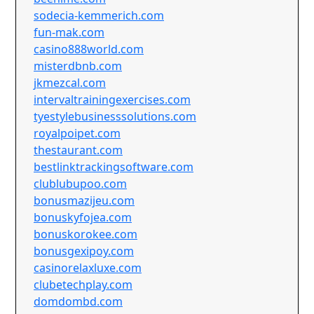
sodecia-kemmerich.com
fun-mak.com
casino888world.com
misterdbnb.com
jkmezcal.com
intervaltrainingexercises.com
tyestylebusinesssolutions.com
royalpoipet.com
thestaurant.com
bestlinktrackingsoftware.com
clublubupoo.com
bonusmazijeu.com
bonuskyfojea.com
bonuskorokee.com
bonusgexipoy.com
casinorelaxluxe.com
clubetechplay.com
domdombd.com