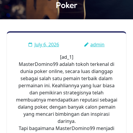
Poker
July 6, 2026
admin
[ad_1]
MasterDomino99 adalah tokoh terkenal di
dunia poker online, secara luas dianggap
sebagai salah satu pemain terbaik dalam
permainan ini. Keahliannya yang luar biasa
dan pemikiran strategisnya telah
membuatnya mendapatkan reputasi sebagai
dalang poker, dengan banyak calon pemain
yang mencari bimbingan dan inspirasi
darinya.
Tapi bagaimana MasterDomino99 menjadi