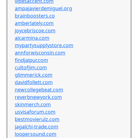
vibesaccent.com
ampajavierdemiguel.org
brainboosters.co
amberlately.com
joycebriscoe.com
aicarmina.com
mypartysupplystore.com
annforwisconsin.com
findjaipur.com
cultofjim.com
glimmerick.com
davidfollett.com
newcollegebeat.com
reverbnewyork.com
skinmerch.com
usvisaforum.com
bestmovierulz.com
jagalchi-trade.com
loopersound.com