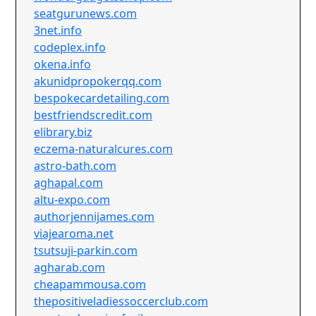
seatgurunews.com
3net.info
codeplex.info
okena.info
akunidpropokerqq.com
bespokecardetailing.com
bestfriendscredit.com
elibrary.biz
eczema-naturalcures.com
astro-bath.com
aghapal.com
altu-expo.com
authorjennijames.com
viajearoma.net
tsutsuji-parkin.com
agharab.com
cheapammousa.com
thepositiveladiessoccerclub.com