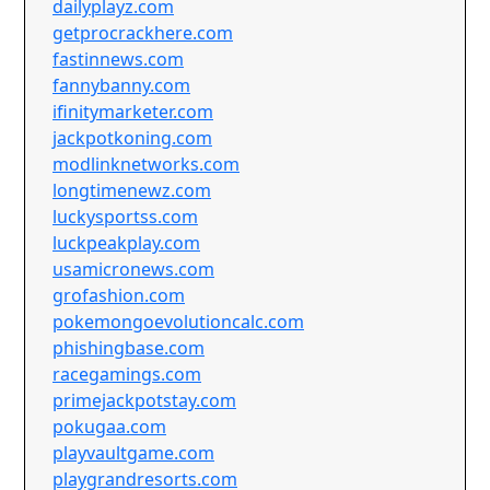
dailyplayz.com
getprocrackhere.com
fastinnews.com
fannybanny.com
ifinitymarketer.com
jackpotkoning.com
modlinknetworks.com
longtimenewz.com
luckysportss.com
luckpeakplay.com
usamicronews.com
grofashion.com
pokemongoevolutioncalc.com
phishingbase.com
racegamings.com
primejackpotstay.com
pokugaa.com
playvaultgame.com
playgrandresorts.com