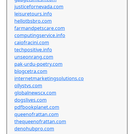
justicefornevada.com
leisuretours.info
hellotbsbro.com
farmandpetscare.com
computingservice.info
caiofracini.com
techpositive.info
unseonrang.com
pak-urdu-poetry.com
blogcetra.com
internetmarketingsolutions.co
ollystvs.com
globalnewscx.com
dogslives.com
pdfbookplanet.com
queenofrattan.com
thequeenofrattan.com
denohubpro.com