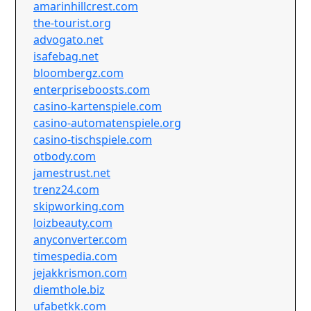
amarinhillcrest.com
the-tourist.org
advogato.net
isafebag.net
bloombergz.com
enterpriseboosts.com
casino-kartenspiele.com
casino-automatenspiele.org
casino-tischspiele.com
otbody.com
jamestrust.net
trenz24.com
skipworking.com
loizbeauty.com
anyconverter.com
timespedia.com
jejakkrismon.com
diemthole.biz
ufabetkk.com