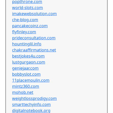
popthrone.com
world-slots.com
imakewebsolution.com
che-blog.com
pancakecoinz.com
flyfinley.com
prideconsultation.com
hountinglil.info
chakraaffirmations.net
bestjokes4u.com
lustgurgaon.com
geniejaar.com
bobbyslot.com
11placemoulin.com
mintz360.com
mohob.net
weightlossprodigy.com
smarttechyinfo.com
digitalnotebook.org