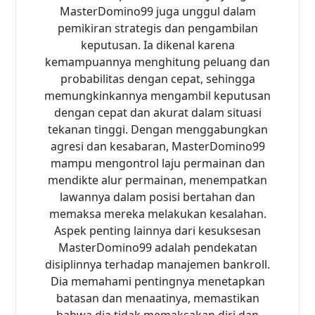
MasterDomino99 juga unggul dalam
pemikiran strategis dan pengambilan
keputusan. Ia dikenal karena
kemampuannya menghitung peluang dan
probabilitas dengan cepat, sehingga
memungkinkannya mengambil keputusan
dengan cepat dan akurat dalam situasi
tekanan tinggi. Dengan menggabungkan
agresi dan kesabaran, MasterDomino99
mampu mengontrol laju permainan dan
mendikte alur permainan, menempatkan
lawannya dalam posisi bertahan dan
memaksa mereka melakukan kesalahan.
Aspek penting lainnya dari kesuksesan
MasterDomino99 adalah pendekatan
disiplinnya terhadap manajemen bankroll.
Dia memahami pentingnya menetapkan
batasan dan menaatinya, memastikan