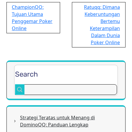
Post
ChampionQQ:
Ratuqq: Dimana
navigation
Tujuan Utama
Keberuntungan
Penggemar Poker
Bertemu
Online
Keterampilan
Dalam Dunia
Poker Online
Search
Strategi Teratas untuk Menang di
DominoQQ: Panduan Lengkap