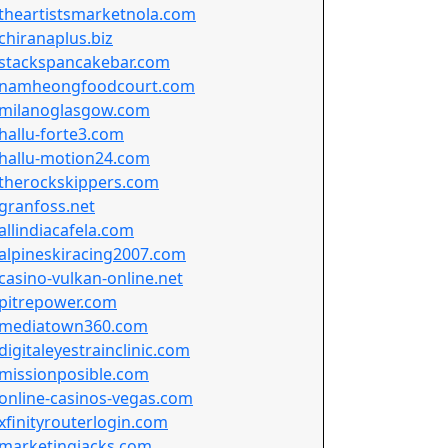
theartistsmarketnola.com
chiranaplus.biz
stackspancakebar.com
namheongfoodcourt.com
milanoglasgow.com
hallu-forte3.com
hallu-motion24.com
therockskippers.com
granfoss.net
allindiacafela.com
alpineskiracing2007.com
casino-vulkan-online.net
pitrepower.com
mediatown360.com
digitaleyestrainclinic.com
missionposible.com
online-casinos-vegas.com
xfinityrouterlogin.com
marketingjacks.com