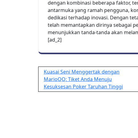
dengan kombinasi beberapa faktor, t
antarmuka yang ramah pengguna, ko
dedikasi terhadap inovasi. Dengan teta
telah memantapkan dirinya sebagai pe
menunjukkan tanda-tanda akan melam
[ad_2]
Post
Kuasai Seni Menggertak dengan
MarioQQ: Tiket Anda Menuju
navigation
Kesuksesan Poker Taruhan Tinggi