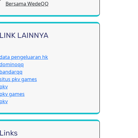
Bersama WedeQQ
LINK LAINNYA
data pengeluaran hk
dominoqq
bandarqq
situs pkv games
pkv
pkv games
pkv
Links