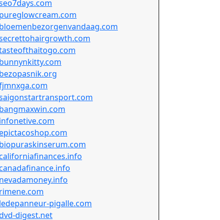
seo7days.com
pureglowcream.com
bloemenbezorgenvandaag.com
secrettohairgrowth.com
tasteofthaitogo.com
bunnynkitty.com
bezopasnik.org
fjmnxga.com
saigonstartransport.com
bangmaxwin.com
infonetive.com
epictacoshop.com
biopuraskinserum.com
californiafinances.info
canadafinance.info
nevadamoney.info
rimene.com
ledepanneur-pigalle.com
dvd-digest.net