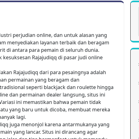
ustri perjudian online, dan untuk alasan yang
lam menyediakan layanan terbaik dan beragam
rit di antara para pemain di seluruh dunia.
 kesuksesan Rajajudiqq di pasar judi online
akan Rajajudiqq dari para pesaingnya adalah
han permainan yang beragam dan
radisional seperti blackjack dan roulette hingga
line dan permainan dealer langsung, situs ini
Variasi ini memastikan bahwa pemain tidak
suatu yang baru untuk dicoba, membuat mereka
anyak lagi.
diqq juga menonjol karena antarmukanya yang
n yang lancar. Situs ini dirancang agar