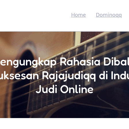
Home
Dominoqq
engungkap Rahasia Dibal
ksesan Rajajudiqq di Ind
Judi Online