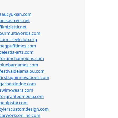
saucyukiah.com
beikastreet.net
filmizlettir.net
ourmultiworlds.com
cooncreekclub.org
pegpufftimes.com
celestia-arts.com
forumchampions.com
bluebargames.com
festivaldelamalou.com
firstsigninnovations.com
garberdodge.com
swim-wears.com
forgrantedmedia.com
peolpstar.com
tylerscustomdesign.com
carworksonline.com