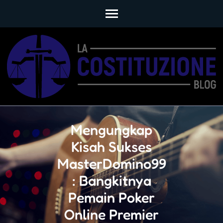
Skip
to
content
(Press
Enter)
Mengungkap
Kisah Sukses
MasterDomino99
: Bangkitnya
Pemain Poker
Online Premier