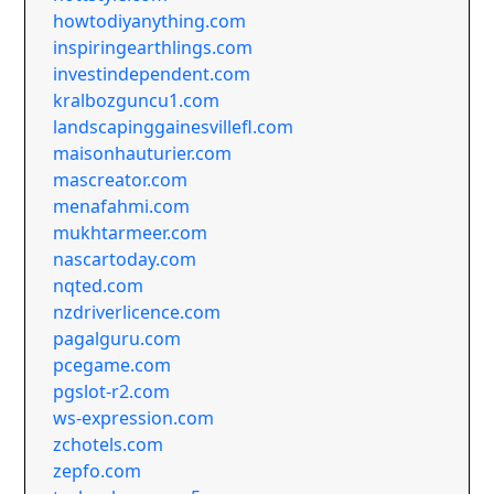
howtodiyanything.com
inspiringearthlings.com
investindependent.com
kralbozguncu1.com
landscapinggainesvillefl.com
maisonhauturier.com
mascreator.com
menafahmi.com
mukhtarmeer.com
nascartoday.com
nqted.com
nzdriverlicence.com
pagalguru.com
pcegame.com
pgslot-r2.com
ws-expression.com
zchotels.com
zepfo.com