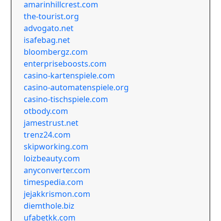
amarinhillcrest.com
the-tourist.org
advogato.net
isafebag.net
bloombergz.com
enterpriseboosts.com
casino-kartenspiele.com
casino-automatenspiele.org
casino-tischspiele.com
otbody.com
jamestrust.net
trenz24.com
skipworking.com
loizbeauty.com
anyconverter.com
timespedia.com
jejakkrismon.com
diemthole.biz
ufabetkk.com