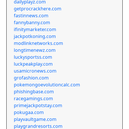
dailyplayz.com
getprocrackhere.com
fastinnews.com
fannybanny.com
ifinitymarketer.com
jackpotkoning.com
modlinknetworks.com
longtimenewz.com
luckysportss.com
luckpeakplay.com
usamicronews.com
grofashion.com
pokemongoevolutioncalc.com
phishingbase.com
racegamings.com
primejackpotstay.com
pokugaa.com
playvaultgame.com
playgrandresorts.com