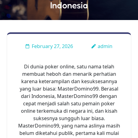
Indonesia
February 27, 2026
admin
Di dunia poker online, satu nama telah
membuat heboh dan menarik perhatian
karena keterampilan dan kesuksesannya
yang luar biasa: MasterDomino99. Berasal
dari Indonesia, MasterDomino99 dengan
cepat menjadi salah satu pemain poker
online terkemuka di negara ini, dan kisah
suksesnya sungguh luar biasa.
MasterDomino99, yang nama aslinya masih
belum diketahui publik, pertama kali mulai