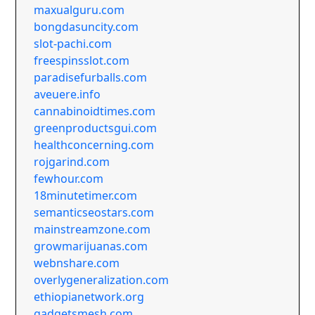
maxualguru.com
bongdasuncity.com
slot-pachi.com
freespinsslot.com
paradisefurballs.com
aveuere.info
cannabinoidtimes.com
greenproductsgui.com
healthconcerning.com
rojgarind.com
fewhour.com
18minutetimer.com
semanticseostars.com
mainstreamzone.com
growmarijuanas.com
webnshare.com
overlygeneralization.com
ethiopianetwork.org
gadgetsmesh.com