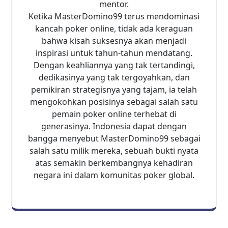
mentor.
Ketika MasterDomino99 terus mendominasi
kancah poker online, tidak ada keraguan
bahwa kisah suksesnya akan menjadi
inspirasi untuk tahun-tahun mendatang.
Dengan keahliannya yang tak tertandingi,
dedikasinya yang tak tergoyahkan, dan
pemikiran strategisnya yang tajam, ia telah
mengokohkan posisinya sebagai salah satu
pemain poker online terhebat di
generasinya. Indonesia dapat dengan
bangga menyebut MasterDomino99 sebagai
salah satu milik mereka, sebuah bukti nyata
atas semakin berkembangnya kehadiran
negara ini dalam komunitas poker global.