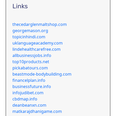
Links
thecedarglenmaltshop.com
georgemason.org
topicinhindi.com
uklanguageacademy.com
lindehealthcarefree.com
allbusinessjobs.info
top10products.net
pickabatours.com
beastmode-bodybuilding.com
financelplan.info
businessfuture.info
infojudibet.com
cbdmap.info
deanbeanxn.com
matkarajdhanigame.com