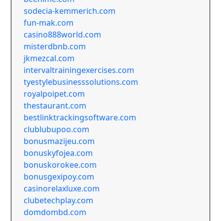
sodecia-kemmerich.com
fun-mak.com
casino888world.com
misterdbnb.com
jkmezcal.com
intervaltrainingexercises.com
tyestylebusinesssolutions.com
royalpoipet.com
thestaurant.com
bestlinktrackingsoftware.com
clublubupoo.com
bonusmazijeu.com
bonuskyfojea.com
bonuskorokee.com
bonusgexipoy.com
casinorelaxluxe.com
clubetechplay.com
domdombd.com