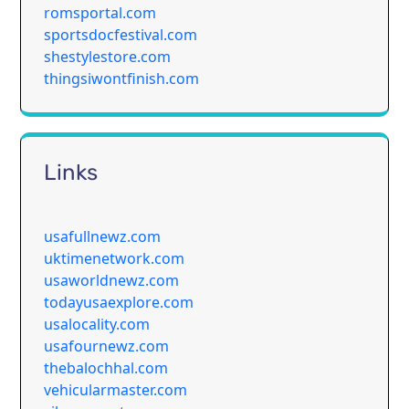
romsportal.com
sportsdocfestival.com
shestylestore.com
thingsiwontfinish.com
Links
usafullnewz.com
uktimenetwork.com
usaworldnewz.com
todayusaexplore.com
usalocality.com
usafournewz.com
thebalochhal.com
vehicularmaster.com