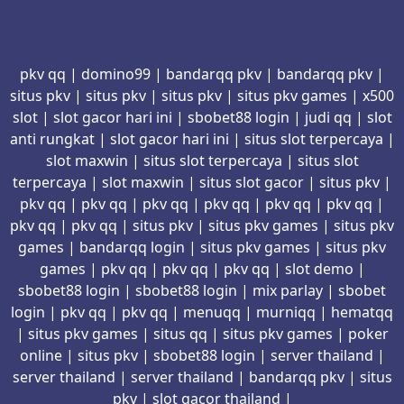
pkv qq
|
domino99
|
bandarqq pkv
|
bandarqq pkv
|
situs pkv
|
situs pkv
|
situs pkv
|
situs pkv games
|
x500
slot
|
slot gacor hari ini
|
sbobet88 login
|
judi qq
|
slot
anti rungkat
|
slot gacor hari ini
|
situs slot terpercaya
|
slot maxwin
|
situs slot terpercaya
|
situs slot
terpercaya
|
slot maxwin
|
situs slot gacor
|
situs pkv
|
pkv qq
|
pkv qq
|
pkv qq
|
pkv qq
|
pkv qq
|
pkv qq
|
pkv qq
|
pkv qq
|
situs pkv
|
situs pkv games
|
situs pkv
games
|
bandarqq login
|
situs pkv games
|
situs pkv
games
|
pkv qq
|
pkv qq
|
pkv qq
|
slot demo
|
sbobet88 login
|
sbobet88 login
|
mix parlay
|
sbobet
login
|
pkv qq
|
pkv qq
|
menuqq
|
murniqq
|
hematqq
|
situs pkv games
|
situs qq
|
situs pkv games
|
poker
online
|
situs pkv
|
sbobet88 login
|
server thailand
|
server thailand
|
server thailand
|
bandarqq pkv
|
situs
pkv
|
slot gacor thailand
|