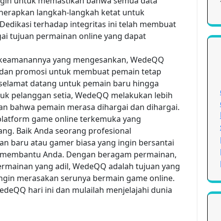
ggih untuk memastikan bahwa semua data
nerapkan langkah-langkah ketat untuk
dikasi terhadap integritas ini telah membuat
i tujuan permainan online yang dapat
ah keamanannya yang mengesankan, WedeQQ
dan promosi untuk membuat pemain tetap
 selamat datang untuk pemain baru hingga
tuk pelanggan setia, WedeQQ melakukan lebih
an bahwa pemain merasa dihargai dan dihargai.
platform game online terkemuka yang
g. Baik Anda seorang profesional
n baru atau gamer biasa yang ingin bersantai
 membantu Anda. Dengan beragam permainan,
permainan yang adil, WedeQQ adalah tujuan yang
 ingin merasakan serunya bermain game online.
eQQ hari ini dan mulailah menjelajahi dunia