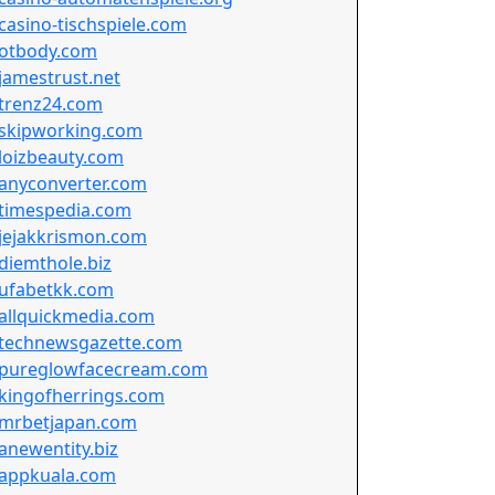
casino-tischspiele.com
otbody.com
jamestrust.net
trenz24.com
skipworking.com
loizbeauty.com
anyconverter.com
timespedia.com
jejakkrismon.com
diemthole.biz
ufabetkk.com
allquickmedia.com
technewsgazette.com
pureglowfacecream.com
kingofherrings.com
mrbetjapan.com
anewentity.biz
appkuala.com