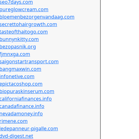
seo7days.com
pureglowcream.com
bloemenbezorgenvandaag.com
secrettohairgrowth.com
tasteofthaitogo.com
bunnynkitty.com
bezopasnik.org
fjmnxga.com
saigonstartransport.com
bangmaxwin.com
infonetive.com
epictacoshop.com
biopuraskinserum.com
californiafinances.info
canadafinance.info
nevadamoney.info
rimene.com
ledepanneur-pigalle.com
dvd-digest.net