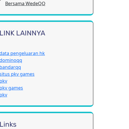
Bersama WedeQQ
LINK LAINNYA
data pengeluaran hk
dominoqq
bandarqq
situs pkv games
pkv
pkv games
pkv
Links