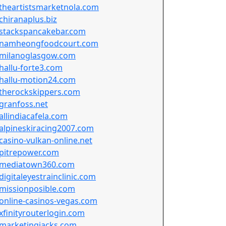
theartistsmarketnola.com
chiranaplus.biz
stackspancakebar.com
namheongfoodcourt.com
milanoglasgow.com
hallu-forte3.com
hallu-motion24.com
therockskippers.com
granfoss.net
allindiacafela.com
alpineskiracing2007.com
casino-vulkan-online.net
pitrepower.com
mediatown360.com
digitaleyestrainclinic.com
missionposible.com
online-casinos-vegas.com
xfinityrouterlogin.com
marketingjacks.com