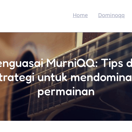
Home
Dominoqq
nguasai MurniQQ: Tips 
trategi untuk mendomina
permainan