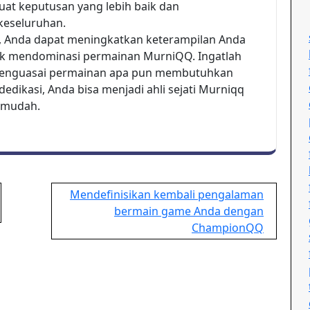
t keputusan yang lebih baik dan
keseluruhan.
ni, Anda dapat meningkatkan keterampilan Anda
k mendominasi permainan MurniQQ. Ingatlah
a menguasai permainan apa pun membutuhkan
edikasi, Anda bisa menjadi ahli sejati Murniqq
 mudah.
Mendefinisikan kembali pengalaman
bermain game Anda dengan
ChampionQQ