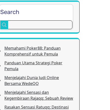
Search
Memahami Poker88: Panduan
Komprehensif untuk Pemula
Panduan Utama Strategi Poker
Pemula
Menjelajahi Dunia Judi Online
Bersama WedeQQ
Menjelajahi Sensasi dan
Kegembiraan Rajaqq: Sebuah Review
Rasakan Sensasi Ratuqq: Destinasi