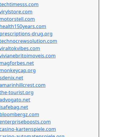
techtimesss.com
virylstore.com
motorstell.com
health150years.com
prescriptions-drug.org
technocrewsolution.com
viraltokvibes.com
vivianebritoimoveis.com
magforbes.net
monkeycap.org
sdenix.net
amarinhillcrest.com
the-tourist.org
advogato.net
isafebag.net
bloombergz.com
enterpriseboosts.com
casino-kartenspiele.com
casino-automatenspiele.org