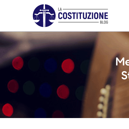
Skip
to
content
(Press
Enter)
Me
S