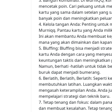
3. Bangun Kombinasi: Di ​​MurniQQ, k
mencetak poin. Cari peluang untuk me
kartu yang sama dalam setelan yang 
banyak poin dan meningkatkan pelua
4. Kelola tangan Anda: Penting untuk 
Murniqq. Pantau kartu yang Anda mili
Ini akan membantu Anda membuat kep
mana yang akan dimainkan dan kapa
5. Bluffing: Bluffing bisa menjadi st
kartu Anda dengan cara yang menyes
keuntungan taktis dan meningkatkan
Namun, berhati -hatilah untuk tidak b
buruk dapat menjadi bumerang.
6. Berlatih, Berlatih, Berlatih: Seper
membutuhkan latihan. Luangkan wakt
mengasah keterampilan Anda. Anda ju
mempelajari strategi dan teknik baru.
7. Tetap tenang dan fokus: dalam pa
dan membuat kesalahan. Tetap tenang