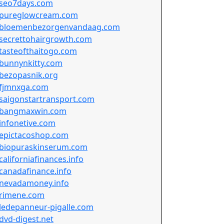
seo7days.com
pureglowcream.com
bloemenbezorgenvandaag.com
secrettohairgrowth.com
tasteofthaitogo.com
bunnynkitty.com
bezopasnik.org
fjmnxga.com
saigonstartransport.com
bangmaxwin.com
infonetive.com
epictacoshop.com
biopuraskinserum.com
californiafinances.info
canadafinance.info
nevadamoney.info
rimene.com
ledepanneur-pigalle.com
dvd-digest.net