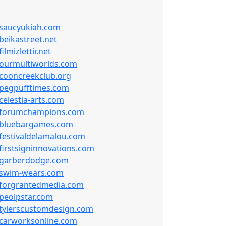
saucyukiah.com
beikastreet.net
filmizlettir.net
ourmultiworlds.com
cooncreekclub.org
pegpufftimes.com
celestia-arts.com
forumchampions.com
bluebargames.com
festivaldelamalou.com
firstsigninnovations.com
garberdodge.com
swim-wears.com
forgrantedmedia.com
peolpstar.com
tylerscustomdesign.com
carworksonline.com