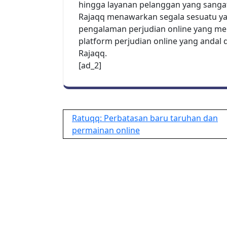
hingga layanan pelanggan yang sanga
Rajaqq menawarkan segala sesuatu y
pengalaman perjudian online yang me
platform perjudian online yang andal da
Rajaqq.
[ad_2]
Post
Ratuqq: Perbatasan baru taruhan dan
permainan online
navigation