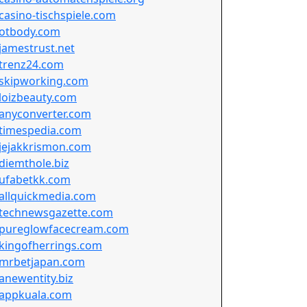
casino-tischspiele.com
otbody.com
jamestrust.net
trenz24.com
skipworking.com
loizbeauty.com
anyconverter.com
timespedia.com
jejakkrismon.com
diemthole.biz
ufabetkk.com
allquickmedia.com
technewsgazette.com
pureglowfacecream.com
kingofherrings.com
mrbetjapan.com
anewentity.biz
appkuala.com