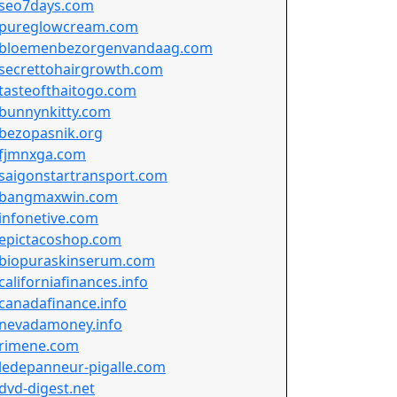
seo7days.com
pureglowcream.com
bloemenbezorgenvandaag.com
secrettohairgrowth.com
tasteofthaitogo.com
bunnynkitty.com
bezopasnik.org
fjmnxga.com
saigonstartransport.com
bangmaxwin.com
infonetive.com
epictacoshop.com
biopuraskinserum.com
californiafinances.info
canadafinance.info
nevadamoney.info
rimene.com
ledepanneur-pigalle.com
dvd-digest.net