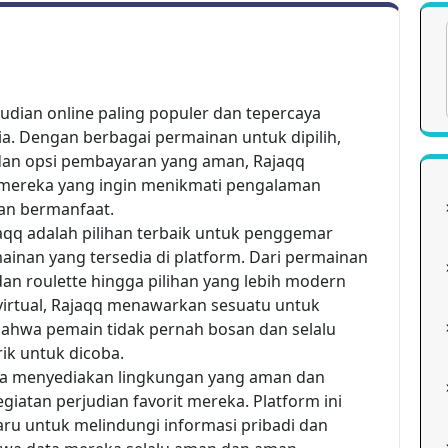
judian online paling populer dan tepercaya
a. Dengan berbagai permainan untuk dipilih,
 dan opsi pembayaran yang aman, Rajaqq
i mereka yang ingin menikmati pengalaman
an bermanfaat.
qq adalah pilihan terbaik untuk penggemar
ainan yang tersedia di platform. Dari permainan
, dan roulette hingga pilihan yang lebih modern
a virtual, Rajaqq menawarkan sesuatu untuk
bahwa pemain tidak pernah bosan dan selalu
ik untuk dicoba.
uga menyediakan lingkungan yang aman dan
iatan perjudian favorit mereka. Platform ini
ru untuk melindungi informasi pribadi dan