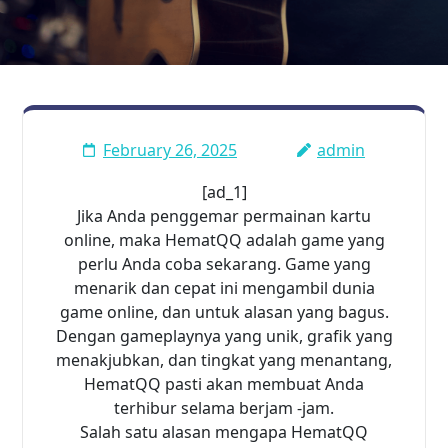
February 26, 2025
admin
[ad_1]
Jika Anda penggemar permainan kartu
online, maka HematQQ adalah game yang
perlu Anda coba sekarang. Game yang
menarik dan cepat ini mengambil dunia
game online, dan untuk alasan yang bagus.
Dengan gameplaynya yang unik, grafik yang
menakjubkan, dan tingkat yang menantang,
HematQQ pasti akan membuat Anda
terhibur selama berjam -jam.
Salah satu alasan mengapa HematQQ