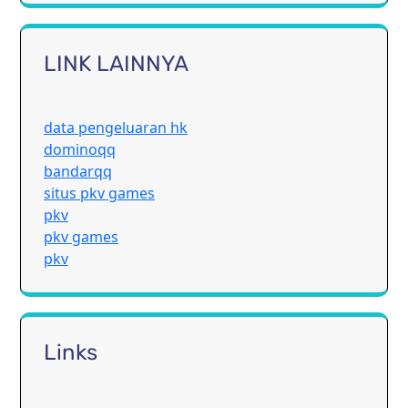
LINK LAINNYA
data pengeluaran hk
dominoqq
bandarqq
situs pkv games
pkv
pkv games
pkv
Links