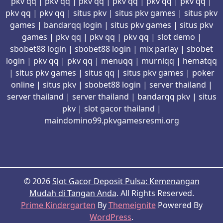
pkv qq
|
pkv qq
|
pkv qq
|
pkv qq
|
pkv qq
|
pkv qq
|
pkv qq
|
pkv qq
|
situs pkv
|
situs pkv games
|
situs pkv
games
|
bandarqq login
|
situs pkv games
|
situs pkv
games
|
pkv qq
|
pkv qq
|
pkv qq
|
slot demo
|
sbobet88 login
|
sbobet88 login
|
mix parlay
|
sbobet
login
|
pkv qq
|
pkv qq
|
menuqq
|
murniqq
|
hematqq
|
situs pkv games
|
situs qq
|
situs pkv games
|
poker
online
|
situs pkv
|
sbobet88 login
|
server thailand
|
server thailand
|
server thailand
|
bandarqq pkv
|
situs
pkv
|
slot gacor thailand
|
maindomino99.pkvgamesresmi.org
© 2026
Slot Gacor Deposit Pulsa: Kemenangan
Mudah di Tangan Anda
. All Rights Reserved.
Prime Kindergarten
By
Themeignite
Powered By
WordPress
.