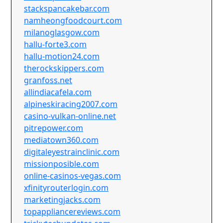
stackspancakebar.com
namheongfoodcourt.com
milanoglasgow.com
hallu-forte3.com
hallu-motion24.com
therockskippers.com
granfoss.net
allindiacafela.com
alpineskiracing2007.com
casino-vulkan-online.net
pitrepower.com
mediatown360.com
digitaleyestrainclinic.com
missionposible.com
online-casinos-vegas.com
xfinityrouterlogin.com
marketingjacks.com
topappliancereviews.com