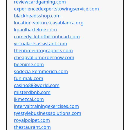
reviewcardgaming.com
experiencedexpertstowingservice.com
blackheadsshop.com
location-voiture-casablanca.org
kpaulbartelme.com
comedyclubofhiltonhead.com
virtualartsassistant.com
theprimeinfographics.com
cheapvaliumordernow.com
beenime.com
sodecia-kemmerich.com
fun-mak.com
casino888world.com
misterdbnb.com
jkmezcal.com
intervaltrainingexercises.com
tyestylebusinesssolutions.com
royalpoipet.com
thestaurant.com