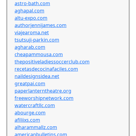
astro-bath.com
aghapal.com
altu-expo.com
authorjennijames.com
viajearoma.net
tsutsuji-parkin.com
agharab.com
cheapammousa.com
thepositiveladiessoccerclub.com
recetasdecocinafaciles.com
naildesignsidea.net
greatpai.com
paperlanterntheatre.org
freeworshipnetwork.com
watercraftllc.com
abourge.com
afiliixs.com
alharammallz.com
americanbulletins.com