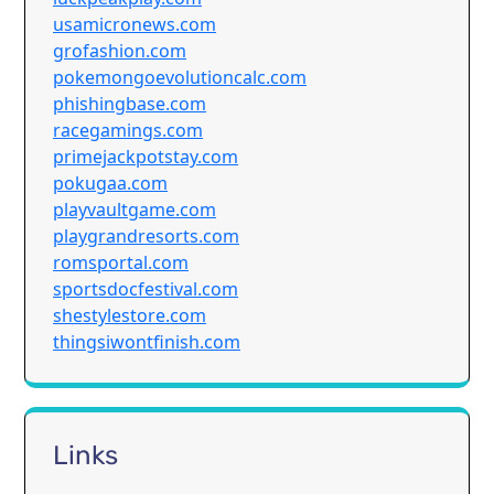
usamicronews.com
grofashion.com
pokemongoevolutioncalc.com
phishingbase.com
racegamings.com
primejackpotstay.com
pokugaa.com
playvaultgame.com
playgrandresorts.com
romsportal.com
sportsdocfestival.com
shestylestore.com
thingsiwontfinish.com
Links