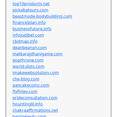
top10products.net
pickabatours.com
beastmode-bodybuilding.com
financelplan.info
businessfuture.info
infojudibet.com
cbdmap.info
deanbeanxn.com
matkarajdhanigame.com
popthrone.com
world-slots.com
imakewebsolution.com
che-blog.com
pancakecoinz.com
flyfinley.com
prideconsultation.com
hountinglil.info
chakraaffirmations.net
bestjokes4u.com