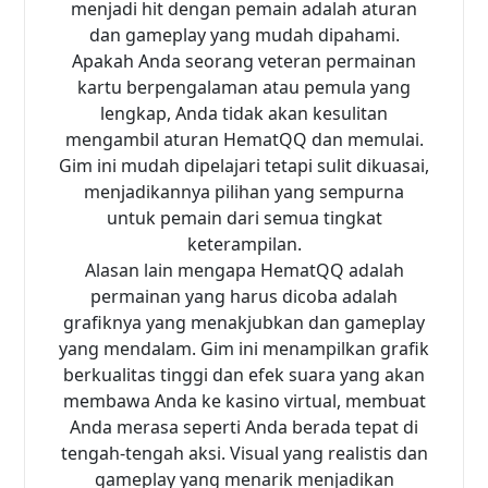
menjadi hit dengan pemain adalah aturan
dan gameplay yang mudah dipahami.
Apakah Anda seorang veteran permainan
kartu berpengalaman atau pemula yang
lengkap, Anda tidak akan kesulitan
mengambil aturan HematQQ dan memulai.
Gim ini mudah dipelajari tetapi sulit dikuasai,
menjadikannya pilihan yang sempurna
untuk pemain dari semua tingkat
keterampilan.
Alasan lain mengapa HematQQ adalah
permainan yang harus dicoba adalah
grafiknya yang menakjubkan dan gameplay
yang mendalam. Gim ini menampilkan grafik
berkualitas tinggi dan efek suara yang akan
membawa Anda ke kasino virtual, membuat
Anda merasa seperti Anda berada tepat di
tengah-tengah aksi. Visual yang realistis dan
gameplay yang menarik menjadikan