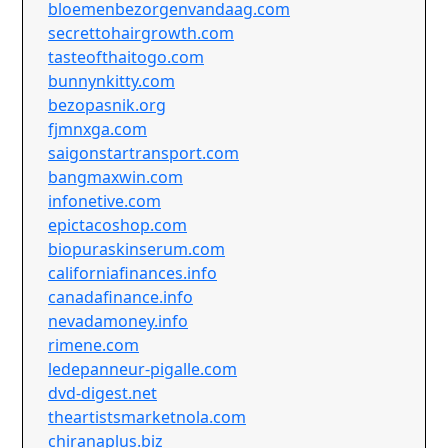
bloemenbezorgenvandaag.com
secrettohairgrowth.com
tasteofthaitogo.com
bunnynkitty.com
bezopasnik.org
fjmnxga.com
saigonstartransport.com
bangmaxwin.com
infonetive.com
epictacoshop.com
biopuraskinserum.com
californiafinances.info
canadafinance.info
nevadamoney.info
rimene.com
ledepanneur-pigalle.com
dvd-digest.net
theartistsmarketnola.com
chiranaplus.biz