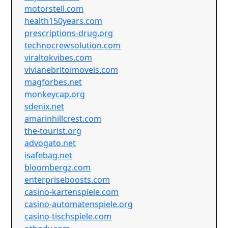
motorstell.com
health150years.com
prescriptions-drug.org
technocrewsolution.com
viraltokvibes.com
vivianebritoimoveis.com
magforbes.net
monkeycap.org
sdenix.net
amarinhillcrest.com
the-tourist.org
advogato.net
isafebag.net
bloombergz.com
enterpriseboosts.com
casino-kartenspiele.com
casino-automatenspiele.org
casino-tischspiele.com