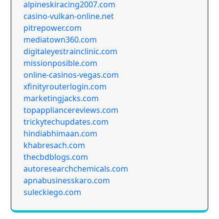
alpineskiracing2007.com
casino-vulkan-online.net
pitrepower.com
mediatown360.com
digitaleyestrainclinic.com
missionposible.com
online-casinos-vegas.com
xfinityrouterlogin.com
marketingjacks.com
topappliancereviews.com
trickytechupdates.com
hindiabhimaan.com
khabresach.com
thecbdblogs.com
autoresearchchemicals.com
apnabusinesskaro.com
suleckiego.com