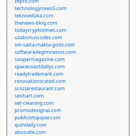
zepfo.com
technologynews5.com
teknoeduka.com
thenews-blog.com
todaycryptotimes.com
usabonuscodes.com
sm-satta-makta-gods.com
softwaredegimnasios.com
soopermagazine.com
spacecoastdailys.com
readytrademark.com
renovationsrated.com
scoziarestaurant.com
seohart.com
set-cleaning.com
promodesignai.com
publicistspaper.com
quindaily.com
abosulte.com