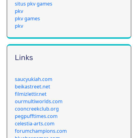
situs pkv games
pkv
pkv games
pkv
Links
saucyukiah.com
beikastreet.net
filmizlettir.net
ourmultiworlds.com
cooncreekclub.org
pegpufftimes.com
celestia-arts.com
forumchampions.com