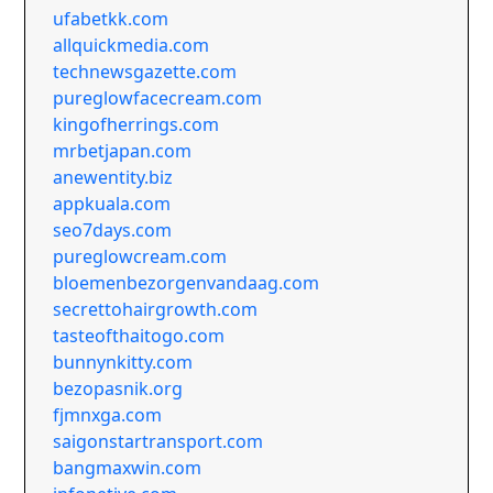
ufabetkk.com
allquickmedia.com
technewsgazette.com
pureglowfacecream.com
kingofherrings.com
mrbetjapan.com
anewentity.biz
appkuala.com
seo7days.com
pureglowcream.com
bloemenbezorgenvandaag.com
secrettohairgrowth.com
tasteofthaitogo.com
bunnynkitty.com
bezopasnik.org
fjmnxga.com
saigonstartransport.com
bangmaxwin.com