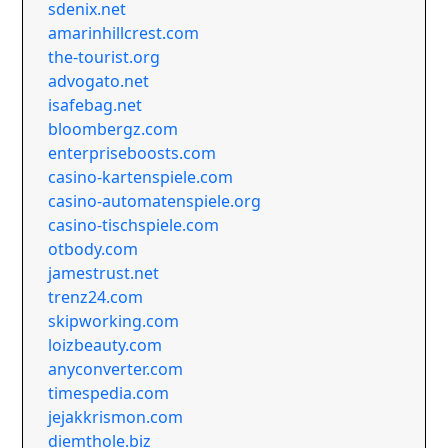
sdenix.net
amarinhillcrest.com
the-tourist.org
advogato.net
isafebag.net
bloombergz.com
enterpriseboosts.com
casino-kartenspiele.com
casino-automatenspiele.org
casino-tischspiele.com
otbody.com
jamestrust.net
trenz24.com
skipworking.com
loizbeauty.com
anyconverter.com
timespedia.com
jejakkrismon.com
diemthole.biz