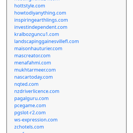
hottstyle.com
howtodiyanything.com
inspiringearthlings.com
investindependent.com
kralbozguncu1.com
landscapinggainesvillefl.com
maisonhauturier.com
mascreator.com
menafahmi.com
mukhtarmeer.com
nascartoday.com
nqted.com
nzdriverlicence.com
pagalguru.com
pcegame.com
pgslot-r2.com
ws-expression.com
zchotels.com