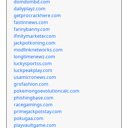
domdombd.com
dailyplayz.com
getprocrackhere.com
fastinnews.com
fannybanny.com
ifinitymarketer.com
jackpotkoning.com
modlinknetworks.com
longtimenewz.com
luckysportss.com
luckpeakplay.com
usamicronews.com
grofashion.com
pokemongoevolutioncalc.com
phishingbase.com
racegamings.com
primejackpotstay.com
pokugaa.com
playvaultgame.com