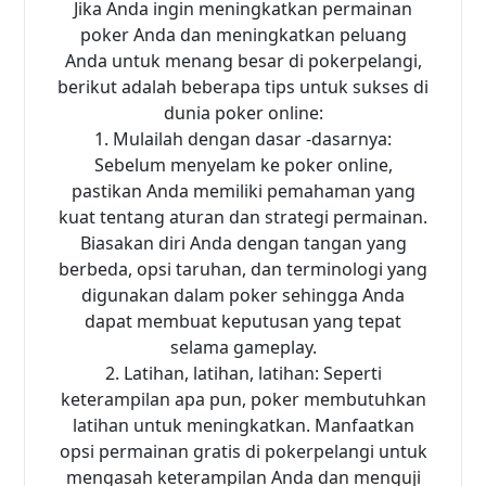
Jika Anda ingin meningkatkan permainan
poker Anda dan meningkatkan peluang
Anda untuk menang besar di pokerpelangi,
berikut adalah beberapa tips untuk sukses di
dunia poker online:
1. Mulailah dengan dasar -dasarnya:
Sebelum menyelam ke poker online,
pastikan Anda memiliki pemahaman yang
kuat tentang aturan dan strategi permainan.
Biasakan diri Anda dengan tangan yang
berbeda, opsi taruhan, dan terminologi yang
digunakan dalam poker sehingga Anda
dapat membuat keputusan yang tepat
selama gameplay.
2. Latihan, latihan, latihan: Seperti
keterampilan apa pun, poker membutuhkan
latihan untuk meningkatkan. Manfaatkan
opsi permainan gratis di pokerpelangi untuk
mengasah keterampilan Anda dan menguji