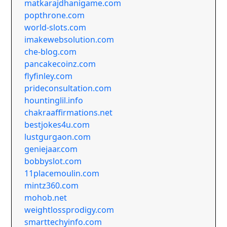
matkarajdhanigame.com
popthrone.com
world-slots.com
imakewebsolution.com
che-blog.com
pancakecoinz.com
flyfinley.com
prideconsultation.com
hountinglil.info
chakraaffirmations.net
bestjokes4u.com
lustgurgaon.com
geniejaar.com
bobbyslot.com
11placemoulin.com
mintz360.com
mohob.net
weightlossprodigy.com
smarttechyinfo.com