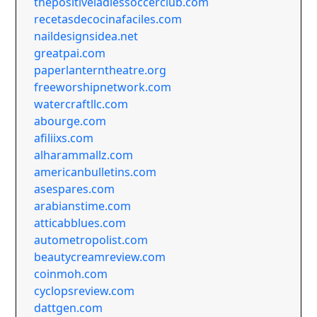
thepositiveladiessoccerclub.com
recetasdecocinafaciles.com
naildesignsidea.net
greatpai.com
paperlanterntheatre.org
freeworshipnetwork.com
watercraftllc.com
abourge.com
afiliixs.com
alharammallz.com
americanbulletins.com
asespares.com
arabianstime.com
atticabblues.com
autometropolist.com
beautycreamreview.com
coinmoh.com
cyclopsreview.com
dattgen.com