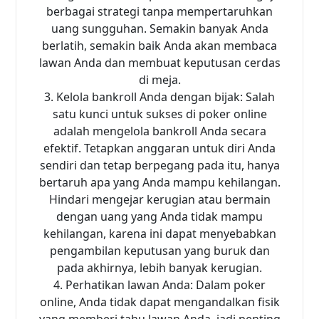
berbagai strategi tanpa mempertaruhkan
uang sungguhan. Semakin banyak Anda
berlatih, semakin baik Anda akan membaca
lawan Anda dan membuat keputusan cerdas
di meja.
3. Kelola bankroll Anda dengan bijak: Salah
satu kunci untuk sukses di poker online
adalah mengelola bankroll Anda secara
efektif. Tetapkan anggaran untuk diri Anda
sendiri dan tetap berpegang pada itu, hanya
bertaruh apa yang Anda mampu kehilangan.
Hindari mengejar kerugian atau bermain
dengan uang yang Anda tidak mampu
kehilangan, karena ini dapat menyebabkan
pengambilan keputusan yang buruk dan
pada akhirnya, lebih banyak kerugian.
4. Perhatikan lawan Anda: Dalam poker
online, Anda tidak dapat mengandalkan fisik