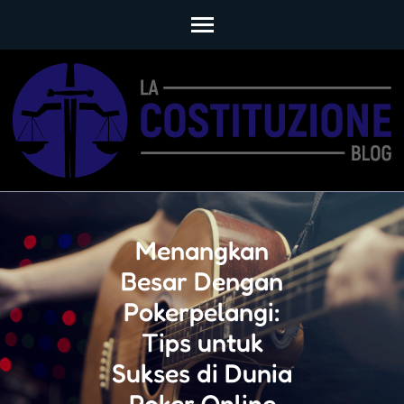
Skip
to
content
(Press
Enter)
Menangkan
Besar Dengan
Pokerpelangi:
Tips untuk
Sukses di Dunia
Poker Online