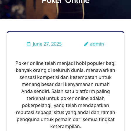
June 27, 2025
admin
Poker online telah menjadi hobi populer bagi
banyak orang di seluruh dunia, menawarkan
sensasi kompetisi dan kesempatan untuk
menang besar dari kenyamanan rumah
Anda sendiri. Salah satu platform paling
terkenal untuk poker online adalah
pokerpelangi, yang telah mendapatkan
reputasi sebagai situs yang andal dan ramah
pengguna untuk pemain dari semua tingkat
keterampilan.