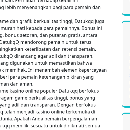
kan. Perhatian terhadap detail ini
g lebih menyenangkan bagi para pemain dan
me dan grafik berkualitas tinggi, Datukqq juga
urah hati kepada para pemainnya. Bonus ini
 bonus setoran, dan putaran gratis, antara
i, DatukqQ mendorong pemain untuk terus
ngkatkan keterlibatan dan retensi pemain.
atukqQ dirancang agar adil dan transparan,
yang digunakan untuk memastikan bahwa
idak memihak. Ini menambah elemen kepercayaan
beri para pemain ketenangan pikiran yang
aman dan aman.
 game kasino online populer Datukqq berfokus
agam game berkualitas tinggi, bonus yang
yang adil dan transparan. Dengan berfokus
q telah menjadi kasino online terkemuka di
uh dunia. Apakah Anda pemain berpengalaman
tukqq memiliki sesuatu untuk dinikmati semua