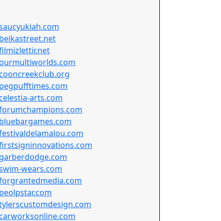
saucyukiah.com
beikastreet.net
filmizlettir.net
ourmultiworlds.com
cooncreekclub.org
pegpufftimes.com
celestia-arts.com
forumchampions.com
bluebargames.com
festivaldelamalou.com
firstsigninnovations.com
garberdodge.com
swim-wears.com
forgrantedmedia.com
peolpstar.com
tylerscustomdesign.com
carworksonline.com