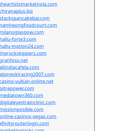
theartistsmarketnola.com
chiranaplus.biz
stackspancakebar.com
namheongfoodcourt.com
milanoglasgow.com
hallu-forte3.com
hallu-motion24.com
therockskippers.com
granfoss.net
allindiacafela.com
alpineskiracing2007.com
casino-vulkan-online.net
pitrepower.com
mediatown360.com
digitaleyestrainclinic.com
missionposible.com
online-casinos-vegas.com
xfinityrouterlogin.com
marketingjacks.com