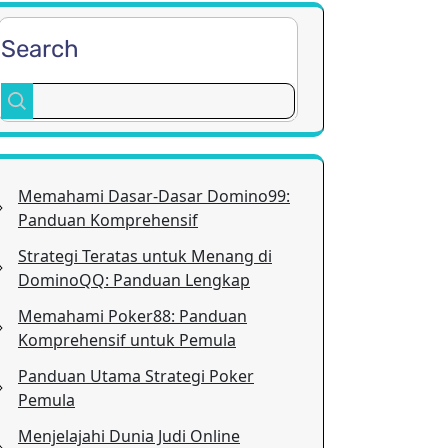
Search
Memahami Dasar-Dasar Domino99:
Panduan Komprehensif
Strategi Teratas untuk Menang di
DominoQQ: Panduan Lengkap
Memahami Poker88: Panduan
Komprehensif untuk Pemula
Panduan Utama Strategi Poker
Pemula
Menjelajahi Dunia Judi Online