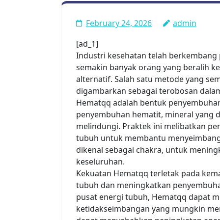
February 24, 2026
admin
[ad_1]
Industri kesehatan telah berkembang 
semakin banyak orang yang beralih k
alternatif. Salah satu metode yang s
digambarkan sebagai terobosan dalam
Hematqq adalah bentuk penyembuhan 
penyembuhan hematit, mineral yang d
melindungi. Praktek ini melibatkan pen
tubuh untuk membantu menyeimbangk
dikenal sebagai chakra, untuk mening
keseluruhan.
Kekuatan Hematqq terletak pada kem
tubuh dan meningkatkan penyembuha
pusat energi tubuh, Hematqq dapat
ketidakseimbangan yang mungkin menye