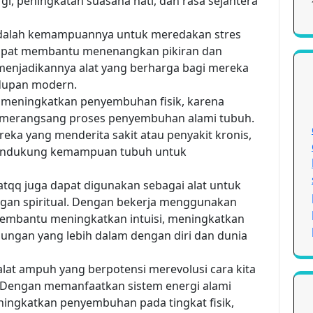
, peningkatan suasana hati, dan rasa sejahtera
adalah kemampuannya untuk meredakan stres
dapat membantu menenangkan pikiran dan
menjadikannya alat yang berharga bagi mereka
dupan modern.
 meningkatkan penyembuhan fisik, karena
 merangsang proses penyembuhan alami tubuh.
eka yang menderita sakit atau penyakit kronis,
endukung kemampuan tubuh untuk
tqq juga dapat digunakan sebagai alat untuk
an spiritual. Dengan bekerja menggunakan
embantu meningkatkan intuisi, meningkatkan
ungan yang lebih dalam dengan diri dan dunia
lat ampuh yang berpotensi merevolusi cara kita
 Dengan memanfaatkan sistem energi alami
ngkatkan penyembuhan pada tingkat fisik,