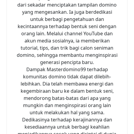
dari sekadar menciptakan tampilan domino
yang mengesankan. Ia juga berdedikasi
untuk berbagi pengetahuan dan
kecintaannya terhadap bentuk seni dengan
orang lain. Melalui channel YouTube dan
akun media sosialnya, ia memberikan
tutorial, tips, dan trik bagi calon seniman
domino, sehingga membantu menginspirasi
generasi pencipta baru.
Dampak Masterdomino99 terhadap
komunitas domino tidak dapat dilebih-
lebihkan. Dia telah membawa energi dan
kegembiraan baru ke dalam bentuk seni,
mendorong batas-batas dari apa yang
mungkin dan menginspirasi orang lain
untuk melakukan hal yang sama.
Dedikasinya terhadap kerajinannya dan
kesediaannya untuk berbagi keahlian