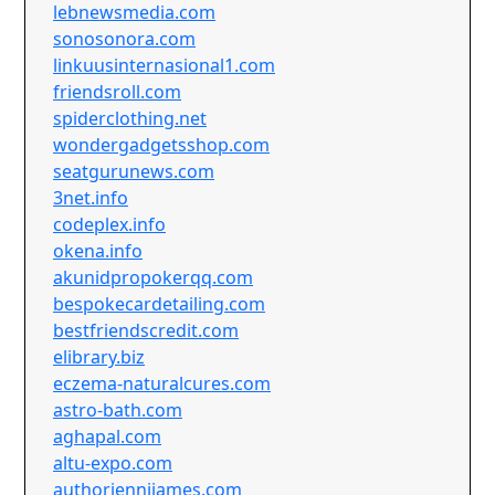
lebnewsmedia.com
sonosonora.com
linkuusinternasional1.com
friendsroll.com
spiderclothing.net
wondergadgetsshop.com
seatgurunews.com
3net.info
codeplex.info
okena.info
akunidpropokerqq.com
bespokecardetailing.com
bestfriendscredit.com
elibrary.biz
eczema-naturalcures.com
astro-bath.com
aghapal.com
altu-expo.com
authorjennijames.com