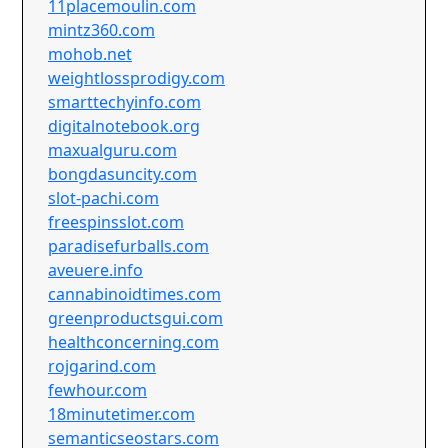
11placemoulin.com
mintz360.com
mohob.net
weightlossprodigy.com
smarttechyinfo.com
digitalnotebook.org
maxualguru.com
bongdasuncity.com
slot-pachi.com
freespinsslot.com
paradisefurballs.com
aveuere.info
cannabinoidtimes.com
greenproductsgui.com
healthconcerning.com
rojgarind.com
fewhour.com
18minutetimer.com
semanticseostars.com