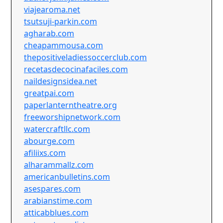
viajearoma.net
tsutsuji-parkin.com
agharab.com
cheapammousa.com
thepositiveladiessoccerclub.com
recetasdecocinafaciles.com
naildesignsidea.net
greatpai.com
paperlanterntheatre.org
freeworshipnetwork.com
watercraftllc.com
abourge.com
afiliixs.com
alharammallz.com
americanbulletins.com
asespares.com
arabianstime.com
atticabblues.com