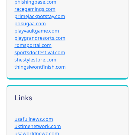
phishingbase.com
racegamings.com
primejackpotstay.com
pokugaa.com
playvaultgame.com
playgrandresorts.com
romsportal.com
sportsdocfestival.com
shestylestore.com
thingsiwontfinish.com
Links
usafullnewz.com
uktimenetwork.com
usaworldnewz.com