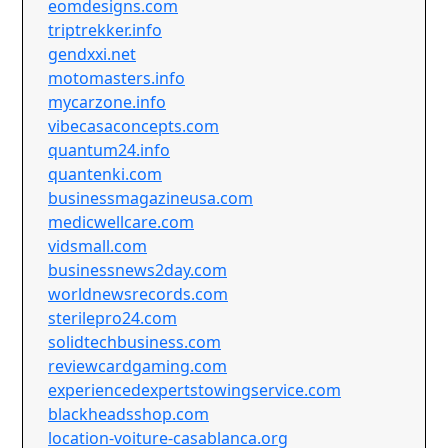
eomdesigns.com
triptrekker.info
gendxxi.net
motomasters.info
mycarzone.info
vibecasaconcepts.com
quantum24.info
quantenki.com
businessmagazineusa.com
medicwellcare.com
vidsmall.com
businessnews2day.com
worldnewsrecords.com
sterilepro24.com
solidtechbusiness.com
reviewcardgaming.com
experiencedexpertstowingservice.com
blackheadsshop.com
location-voiture-casablanca.org