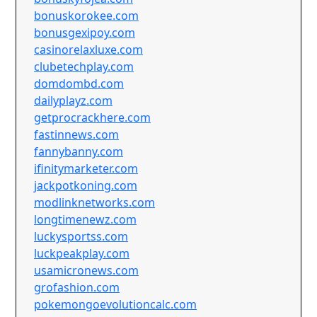
bonuskorokee.com
bonusgexipoy.com
casinorelaxluxe.com
clubetechplay.com
domdombd.com
dailyplayz.com
getprocrackhere.com
fastinnews.com
fannybanny.com
ifinitymarketer.com
jackpotkoning.com
modlinknetworks.com
longtimenewz.com
luckysportss.com
luckpeakplay.com
usamicronews.com
grofashion.com
pokemongoevolutioncalc.com