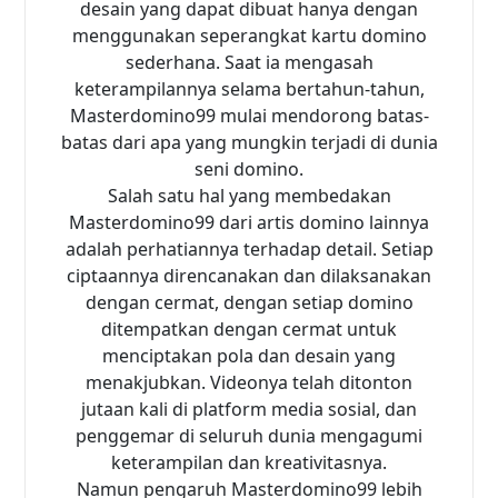
desain yang dapat dibuat hanya dengan
menggunakan seperangkat kartu domino
sederhana. Saat ia mengasah
keterampilannya selama bertahun-tahun,
Masterdomino99 mulai mendorong batas-
batas dari apa yang mungkin terjadi di dunia
seni domino.
Salah satu hal yang membedakan
Masterdomino99 dari artis domino lainnya
adalah perhatiannya terhadap detail. Setiap
ciptaannya direncanakan dan dilaksanakan
dengan cermat, dengan setiap domino
ditempatkan dengan cermat untuk
menciptakan pola dan desain yang
menakjubkan. Videonya telah ditonton
jutaan kali di platform media sosial, dan
penggemar di seluruh dunia mengagumi
keterampilan dan kreativitasnya.
Namun pengaruh Masterdomino99 lebih