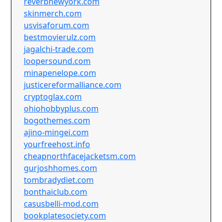
reverbnewyork.com
skinmerch.com
usvisaforum.com
bestmovierulz.com
jagalchi-trade.com
loopersound.com
minapenelope.com
justicereformalliance.com
cryptoglax.com
ohiohobbyplus.com
bogothemes.com
ajino-mingei.com
yourfreehost.info
cheapnorthfacejacketsm.com
gurjoshhomes.com
tombradydiet.com
bonthaiclub.com
casusbelli-mod.com
bookplatesociety.com