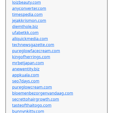
loizbeauty.com
anyconverter.com
timespedia.com
jejakkrismon.com
diemthole.biz
ufabetkk.com
allquickmedia.com
technewsgazette.com
pureglowfacecream.com
kingofherrings.com
mrbetjapan.com
anewentity.biz
appkuala.com
seo7days.com
pureglowcream.com
bloemenbezorgenvandaag.com
secrettohairgrowth.com
tasteofthaitogo.com
bunnynkitty.com