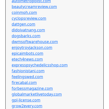
autometropolist.com
beautycreamreview.com
coinmoh.com
cyclopsreview.com
dattgen.com
didoivatnang.com
dogsbarks.com
dwmsoftwarehouse.com
enjoytroyjackson.com
epicaimbots.com
etech4news.com
expresspsychedelicsshop.com
fashionistani.com
feelingswed.com
firecabal.com
forbessmagazine.com
globalmarketlivetoday.com
gpl-license.com
grow2every.com