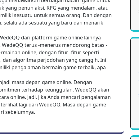
Q juga menawarkan berbagai macam game untuk
ak yang penuh aksi, RPG yang mendalam, atau
miliki sesuatu untuk semua orang. Dan dengan
, selalu ada sesuatu yang baru dan menarik
edeQQ dari platform game online lainnya
i. WedeQQ terus -menerus mendorong batas -
mainan online, dengan fitur -fitur seperti
ra, dan algoritma perjodohan yang canggih. Ini
liki pengalaman bermain game terbaik, apa
njadi masa depan game online. Dengan
an komitmen terhadap keunggulan, WedeQQ akan
ara online. Jadi, jika Anda mencari pengalaman
 terlihat lagi dari WedeQQ. Masa depan game
dari sebelumnya.