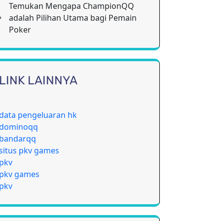
Temukan Mengapa ChampionQQ
adalah Pilihan Utama bagi Pemain
Poker
LINK LAINNYA
data pengeluaran hk
dominoqq
bandarqq
situs pkv games
pkv
pkv games
pkv