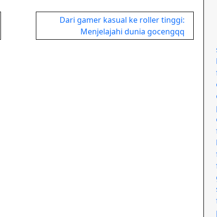
Dari gamer kasual ke roller tinggi:
Menjelajahi dunia gocengqq