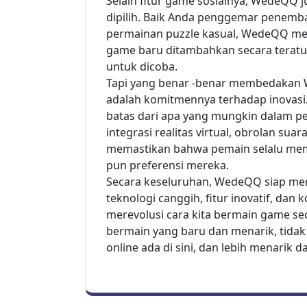
Selain fitur game sosialnya, WedeQ
dipilih. Baik Anda penggemar penemb
permainan puzzle kasual, WedeQQ me
game baru ditambahkan secara teratur
untuk dicoba.
Tapi yang benar -benar membedakan W
adalah komitmennya terhadap inovas
batas dari apa yang mungkin dalam per
integrasi realitas virtual, obrolan sua
memastikan bahwa pemain selalu memi
pun preferensi mereka.
Secara keseluruhan, WedeQQ siap me
teknologi canggih, fitur inovatif, d
merevolusi cara kita bermain game sec
bermain yang baru dan menarik, tidak
online ada di sini, dan lebih menarik 