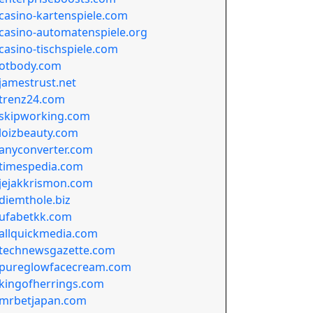
casino-kartenspiele.com
casino-automatenspiele.org
casino-tischspiele.com
otbody.com
jamestrust.net
trenz24.com
skipworking.com
loizbeauty.com
anyconverter.com
timespedia.com
jejakkrismon.com
diemthole.biz
ufabetkk.com
allquickmedia.com
technewsgazette.com
pureglowfacecream.com
kingofherrings.com
mrbetjapan.com