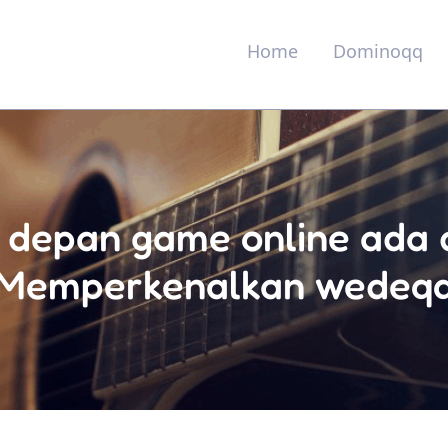
Home
Dominoqq
depan game online ada di
Memperkenalkan wedeq