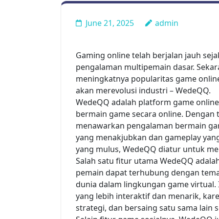
June 21, 2025
admin
Gaming online telah berjalan jauh sej
pengalaman multipemain dasar. Sekar
meningkatnya popularitas game onlin
akan merevolusi industri – WedeQQ.
WedeQQ adalah platform game online 
bermain game secara online. Dengan t
menawarkan pengalaman bermain game y
yang menakjubkan dan gameplay yan
yang mulus, WedeQQ diatur untuk mem
Salah satu fitur utama WedeQQ adala
pemain dapat terhubung dengan teman
dunia dalam lingkungan game virtua
yang lebih interaktif dan menarik, k
strategi, dan bersaing satu sama lain s