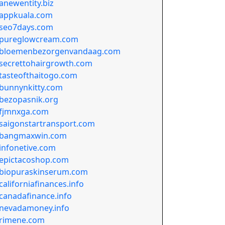
anewentity.biz
appkuala.com
seo7days.com
pureglowcream.com
bloemenbezorgenvandaag.com
secrettohairgrowth.com
tasteofthaitogo.com
bunnynkitty.com
bezopasnik.org
fjmnxga.com
saigonstartransport.com
bangmaxwin.com
infonetive.com
epictacoshop.com
biopuraskinserum.com
californiafinances.info
canadafinance.info
nevadamoney.info
rimene.com