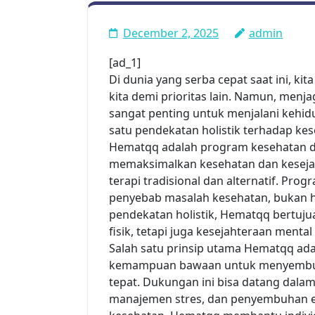
December 2, 2025
admin
[ad_1]
Di dunia yang serba cepat saat ini, 
kita demi prioritas lain. Namun, menja
sangat penting untuk menjalani kehi
satu pendekatan holistik terhadap ke
Hematqq adalah program kesehatan da
memaksimalkan kesehatan dan kesejah
terapi tradisional dan alternatif. Pro
penyebab masalah kesehatan, bukan 
pendekatan holistik, Hematqq bertuj
fisik, tetapi juga kesejahteraan menta
Salah satu prinsip utama Hematqq ad
kemampuan bawaan untuk menyembuhka
tepat. Dukungan ini bisa datang dalam
manajemen stres, dan penyembuhan 