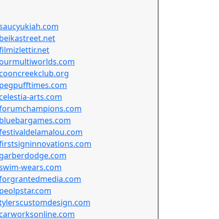
saucyukiah.com
beikastreet.net
filmizlettir.net
ourmultiworlds.com
cooncreekclub.org
pegpufftimes.com
celestia-arts.com
forumchampions.com
bluebargames.com
festivaldelamalou.com
firstsigninnovations.com
garberdodge.com
swim-wears.com
forgrantedmedia.com
peolpstar.com
tylerscustomdesign.com
carworksonline.com