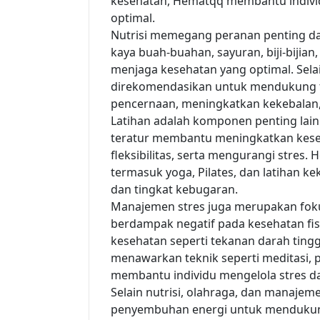
kesehatan, Hematqq membantu individ
optimal.
Nutrisi memegang peranan penting d
kaya buah-buahan, sayuran, biji-bijia
menjaga kesehatan yang optimal. Sela
direkomendasikan untuk mendukung tu
pencernaan, meningkatkan kekebalan
Latihan adalah komponen penting lainn
teratur membantu meningkatkan kese
fleksibilitas, serta mengurangi stres
termasuk yoga, Pilates, dan latihan k
dan tingkat kebugaran.
Manajemen stres juga merupakan fok
berdampak negatif pada kesehatan fi
kesehatan seperti tekanan darah ting
menawarkan teknik seperti meditasi, 
membantu individu mengelola stres da
Selain nutrisi, olahraga, dan manaje
penyembuhan energi untuk mendukung