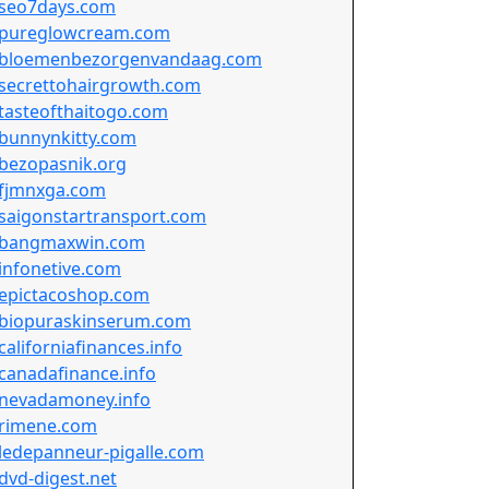
seo7days.com
pureglowcream.com
bloemenbezorgenvandaag.com
secrettohairgrowth.com
tasteofthaitogo.com
bunnynkitty.com
bezopasnik.org
fjmnxga.com
saigonstartransport.com
bangmaxwin.com
infonetive.com
epictacoshop.com
biopuraskinserum.com
californiafinances.info
canadafinance.info
nevadamoney.info
rimene.com
ledepanneur-pigalle.com
dvd-digest.net