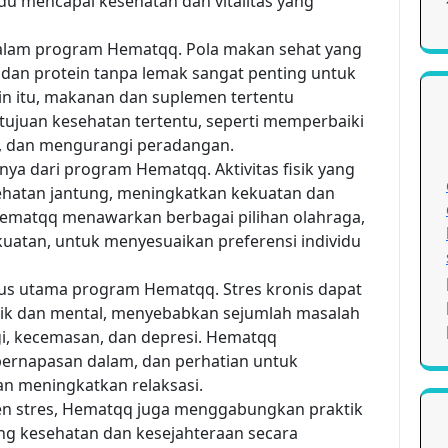
u mencapai kesehatan dan vitalitas yang
alam program Hematqq. Pola makan sehat yang
n, dan protein tanpa lemak sangat penting untuk
in itu, makanan dan suplemen tertentu
juan kesehatan tertentu, seperti memperbaiki
, dan mengurangi peradangan.
ya dari program Hematqq. Aktivitas fisik yang
hatan jantung, meningkatkan kekuatan dan
. Hematqq menawarkan berbagai pilihan olahraga,
ekuatan, untuk menyesuaikan preferensi individu
us utama program Hematqq. Stres kronis dapat
sik dan mental, menyebabkan sejumlah masalah
gi, kecemasan, dan depresi. Hematqq
pernapasan dalam, dan perhatian untuk
n meningkatkan relaksasi.
men stres, Hematqq juga menggabungkan praktik
 kesehatan dan kesejahteraan secara