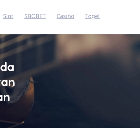
Slot
SBOBET
Casino
Togel
nda
tan
an