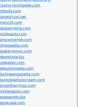
casino-tischspiele.com
otbody.com
jamestrust.net
trenz24.com
skipworking.com
loizbeauty.com
anyconverter.com
timespedia.com
jejakkrismon.com
diemthole.biz
ufabetkk.com
allquickmedia.com
technewsgazette.com
pureglowfacecream.com
kingofherrings.com
mrbetjapan.com
anewentity.biz
appkuala.com