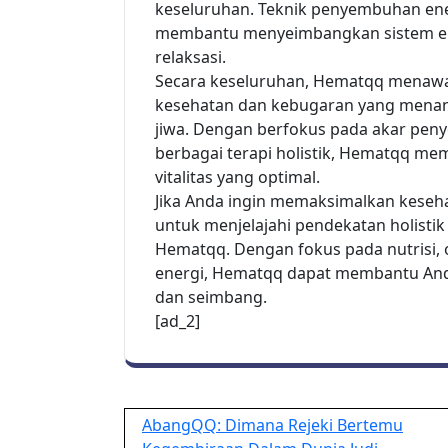
keseluruhan. Teknik penyembuhan energ
membantu menyeimbangkan sistem en
relaksasi.
Secara keseluruhan, Hematqq menaw
kesehatan dan kebugaran yang menanga
jiwa. Dengan berfokus pada akar pe
berbagai terapi holistik, Hematqq me
vitalitas yang optimal.
Jika Anda ingin memaksimalkan keseh
untuk menjelajahi pendekatan holisti
Hematqq. Dengan fokus pada nutrisi,
energi, Hematqq dapat membantu Anda
dan seimbang.
[ad_2]
Post
AbangQQ: Dimana Rejeki Bertemu