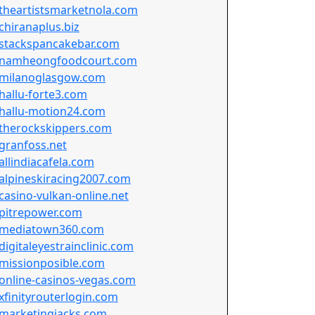
theartistsmarketnola.com
chiranaplus.biz
stackspancakebar.com
namheongfoodcourt.com
milanoglasgow.com
hallu-forte3.com
hallu-motion24.com
therockskippers.com
granfoss.net
allindiacafela.com
alpineskiracing2007.com
casino-vulkan-online.net
pitrepower.com
mediatown360.com
digitaleyestrainclinic.com
missionposible.com
online-casinos-vegas.com
xfinityrouterlogin.com
marketingjacks.com