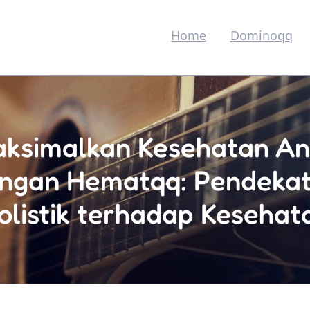
Home
Dominoqq
ksimalkan Kesehatan A
ngan Hematqq: Pendeka
olistik terhadap Kesehat