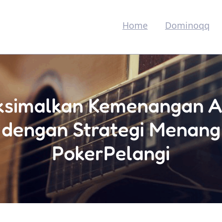
Home
Dominoqq
simalkan Kemenangan 
dengan Strategi Menang
PokerPelangi