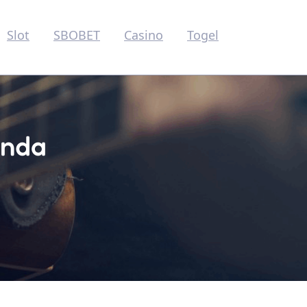
Slot
SBOBET
Casino
Togel
Anda