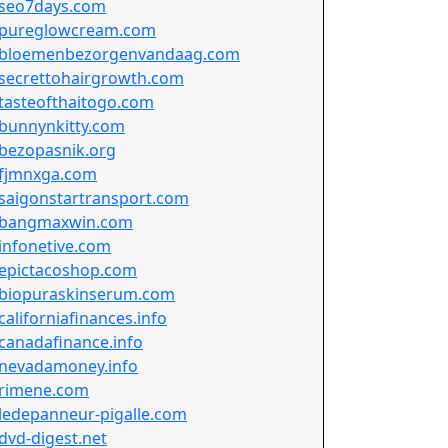
seo7days.com
pureglowcream.com
bloemenbezorgenvandaag.com
secrettohairgrowth.com
tasteofthaitogo.com
bunnynkitty.com
bezopasnik.org
fjmnxga.com
saigonstartransport.com
bangmaxwin.com
infonetive.com
epictacoshop.com
biopuraskinserum.com
californiafinances.info
canadafinance.info
nevadamoney.info
rimene.com
ledepanneur-pigalle.com
dvd-digest.net