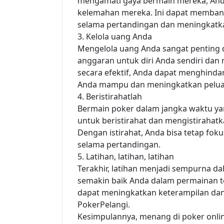
mengamati gaya bermain mereka, Anda
kelemahan mereka. Ini dapat memban
selama pertandingan dan meningkatk
3. Kelola uang Anda
Mengelola uang Anda sangat penting 
anggaran untuk diri Anda sendiri da
secara efektif, Anda dapat menghinda
Anda mampu dan meningkatkan pelua
4. Beristirahatlah
Bermain poker dalam jangka waktu yan
untuk beristirahat dan mengistirahat
Dengan istirahat, Anda bisa tetap fo
selama pertandingan.
5. Latihan, latihan, latihan
Terakhir, latihan menjadi sempurna d
semakin baik Anda dalam permainan te
dapat meningkatkan keterampilan da
PokerPelangi.
Kesimpulannya, menang di poker onli