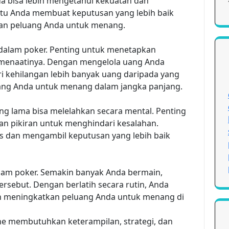
 bisa lebih mengetahui kekuatan dan
tu Anda membuat keputusan yang lebih baik
an peluang Anda untuk menang.
dalam poker. Penting untuk menetapkan
n menaatinya. Dengan mengelola uang Anda
ri kehilangan lebih banyak uang daripada yang
ng Anda untuk menang dalam jangka panjang.
g lama bisa melelahkan secara mental. Penting
kan pikiran untuk menghindari kesalahan.
kus dan mengambil keputusan yang lebih baik
alam poker. Semakin banyak Anda bermain,
rsebut. Dengan berlatih secara rutin, Anda
n meningkatkan peluang Anda untuk menang di
ne membutuhkan keterampilan, strategi, dan