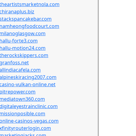
theartistsmarketnola.com
chiranaplus.biz
stackspancakebar.com
namheongfoodcourt.com
milanoglasgow.com
hallu-forte3.com
hallu-motion24.com
therockskippers.com
granfoss.net
allindiacafela.com
alpineskiracing2007.com
casino-vulkan-online.net
pitrepower.com
mediatown360.com
digitaleyestrainclinic.com
missionposible.com
online-casinos-vegas.com
xfinityrouterlogin.com
marketingjacks.com