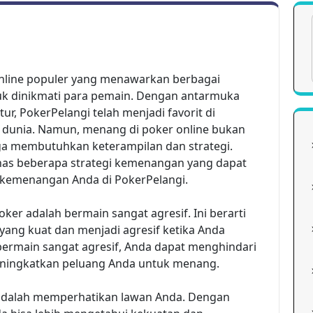
online populer yang menawarkan berbagai
 dinikmati para pemain. Dengan antarmuka
, PokerPelangi telah menjadi favorit di
 dunia. Namun, menang di poker online bukan
ga membutuhkan keterampilan dan strategi.
ahas beberapa strategi kemenangan yang dapat
kemenangan Anda di PokerPelangi.
oker adalah bermain sangat agresif. Ini berarti
ang kuat dan menjadi agresif ketika Anda
bermain sangat agresif, Anda dapat menghindari
eningkatkan peluang Anda untuk menang.
r adalah memperhatikan lawan Anda. Dengan