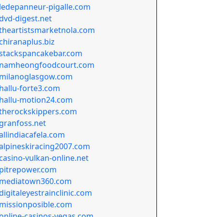
ledepanneur-pigalle.com
dvd-digest.net
theartistsmarketnola.com
chiranaplus.biz
stackspancakebar.com
namheongfoodcourt.com
milanoglasgow.com
hallu-forte3.com
hallu-motion24.com
therockskippers.com
granfoss.net
allindiacafela.com
alpineskiracing2007.com
casino-vulkan-online.net
pitrepower.com
mediatown360.com
digitaleyestrainclinic.com
missionposible.com
online-casinos-vegas.com