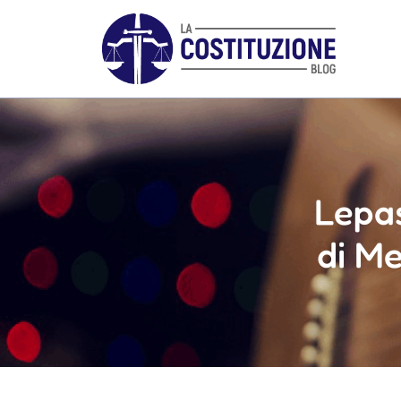
Skip
to
content
(Press
Enter)
Lepa
di M