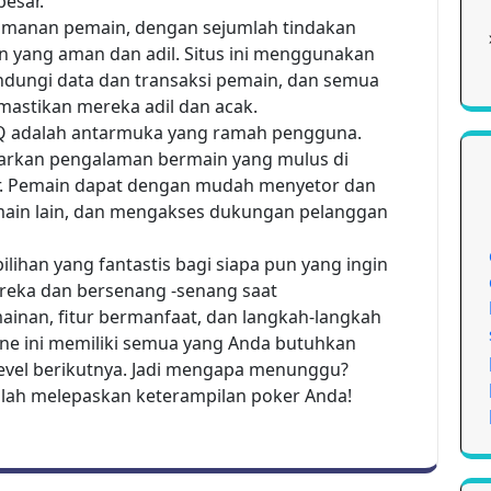
esar.
manan pemain, dengan sejumlah tindakan
 yang aman dan adil. Situs ini menggunakan
indungi data dan transaksi pemain, dan semua
mastikan mereka adil dan acak.
QQ adalah antarmuka yang ramah pengguna.
warkan pengalaman bermain yang mulus di
er. Pemain dapat dengan mudah menyetor dan
ain lain, dan mengakses dukungan pelanggan
ihan yang fantastis bagi siapa pun yang ingin
reka dan bersenang -senang saat
inan, fitur bermanfaat, dan langkah-langkah
ne ini memiliki semua yang Anda butuhkan
vel berikutnya. Jadi mengapa menunggu?
ilah melepaskan keterampilan poker Anda!