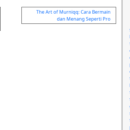
The Art of Murniqq: Cara Bermain
dan Menang Seperti Pro