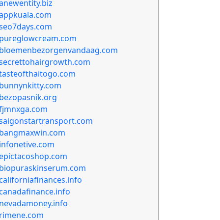
anewentity.biz
appkuala.com
seo7days.com
pureglowcream.com
bloemenbezorgenvandaag.com
secrettohairgrowth.com
tasteofthaitogo.com
bunnynkitty.com
bezopasnik.org
fjmnxga.com
saigonstartransport.com
bangmaxwin.com
infonetive.com
epictacoshop.com
biopuraskinserum.com
californiafinances.info
canadafinance.info
nevadamoney.info
rimene.com