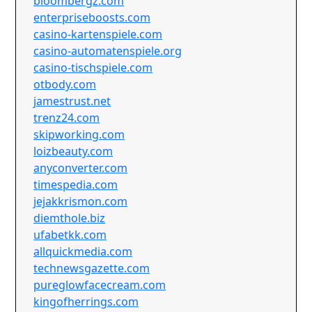
bloombergz.com
enterpriseboosts.com
casino-kartenspiele.com
casino-automatenspiele.org
casino-tischspiele.com
otbody.com
jamestrust.net
trenz24.com
skipworking.com
loizbeauty.com
anyconverter.com
timespedia.com
jejakkrismon.com
diemthole.biz
ufabetkk.com
allquickmedia.com
technewsgazette.com
pureglowfacecream.com
kingofherrings.com