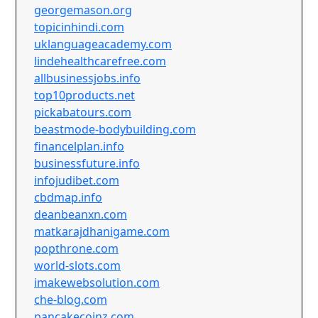
georgemason.org
topicinhindi.com
uklanguageacademy.com
lindehealthcarefree.com
allbusinessjobs.info
top10products.net
pickabatours.com
beastmode-bodybuilding.com
financelplan.info
businessfuture.info
infojudibet.com
cbdmap.info
deanbeanxn.com
matkarajdhanigame.com
popthrone.com
world-slots.com
imakewebsolution.com
che-blog.com
pancakecoinz.com