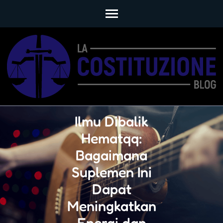
Skip
to
content
(Press
Enter)
Ilmu Dibalik
Hematqq:
Bagaimana
Suplemen Ini
Dapat
Meningkatkan
Energi dan