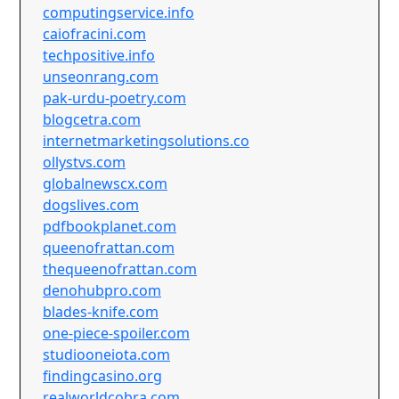
computingservice.info
caiofracini.com
techpositive.info
unseonrang.com
pak-urdu-poetry.com
blogcetra.com
internetmarketingsolutions.co
ollystvs.com
globalnewscx.com
dogslives.com
pdfbookplanet.com
queenofrattan.com
thequeenofrattan.com
denohubpro.com
blades-knife.com
one-piece-spoiler.com
studiooneiota.com
findingcasino.org
realworldcobra.com