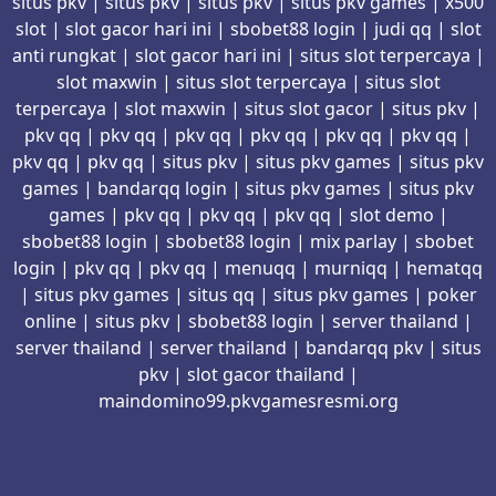
situs pkv
|
situs pkv
|
situs pkv
|
situs pkv games
|
x500
slot
|
slot gacor hari ini
|
sbobet88 login
|
judi qq
|
slot
anti rungkat
|
slot gacor hari ini
|
situs slot terpercaya
|
slot maxwin
|
situs slot terpercaya
|
situs slot
terpercaya
|
slot maxwin
|
situs slot gacor
|
situs pkv
|
pkv qq
|
pkv qq
|
pkv qq
|
pkv qq
|
pkv qq
|
pkv qq
|
pkv qq
|
pkv qq
|
situs pkv
|
situs pkv games
|
situs pkv
games
|
bandarqq login
|
situs pkv games
|
situs pkv
games
|
pkv qq
|
pkv qq
|
pkv qq
|
slot demo
|
sbobet88 login
|
sbobet88 login
|
mix parlay
|
sbobet
login
|
pkv qq
|
pkv qq
|
menuqq
|
murniqq
|
hematqq
|
situs pkv games
|
situs qq
|
situs pkv games
|
poker
online
|
situs pkv
|
sbobet88 login
|
server thailand
|
server thailand
|
server thailand
|
bandarqq pkv
|
situs
pkv
|
slot gacor thailand
|
maindomino99.pkvgamesresmi.org