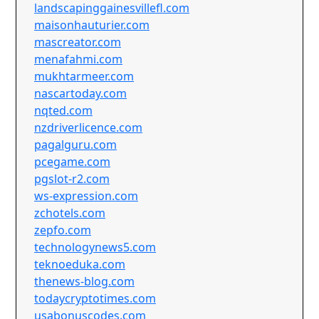
landscapinggainesvillefl.com
maisonhauturier.com
mascreator.com
menafahmi.com
mukhtarmeer.com
nascartoday.com
nqted.com
nzdriverlicence.com
pagalguru.com
pcegame.com
pgslot-r2.com
ws-expression.com
zchotels.com
zepfo.com
technologynews5.com
teknoeduka.com
thenews-blog.com
todaycryptotimes.com
usabonuscodes.com