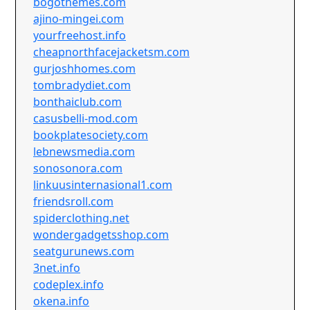
bogothemes.com
ajino-mingei.com
yourfreehost.info
cheapnorthfacejacketsm.com
gurjoshhomes.com
tombradydiet.com
bonthaiclub.com
casusbelli-mod.com
bookplatesociety.com
lebnewsmedia.com
sonosonora.com
linkuusinternasional1.com
friendsroll.com
spiderclothing.net
wondergadgetsshop.com
seatgurunews.com
3net.info
codeplex.info
okena.info