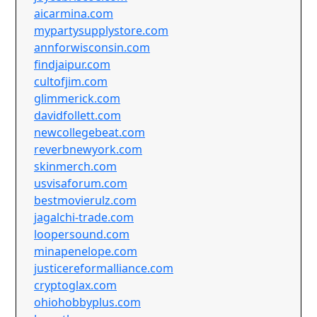
aicarmina.com
mypartysupplystore.com
annforwisconsin.com
findjaipur.com
cultofjim.com
glimmerick.com
davidfollett.com
newcollegebeat.com
reverbnewyork.com
skinmerch.com
usvisaforum.com
bestmovierulz.com
jagalchi-trade.com
loopersound.com
minapenelope.com
justicereformalliance.com
cryptoglax.com
ohiohobbyplus.com