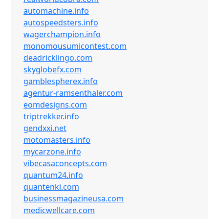
automachine.info
autospeedsters.info
wagerchampion.info
monomousumicontest.com
deadricklingo.com
skyglobefx.com
gamblespherex.info
agentur-ramsenthaler.com
eomdesigns.com
triptrekker.info
gendxxi.net
motomasters.info
mycarzone.info
vibecasaconcepts.com
quantum24.info
quantenki.com
businessmagazineusa.com
medicwellcare.com