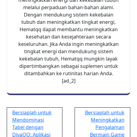
meningkatkan energi dan kekebalan tubuh
melalui perpaduan bahan-bahan alami.
Dengan mendukung sistem kekebalan
tubuh dan meningkatkan tingkat energi,
Hematqq dapat membantu meningkatkan
kesehatan dan kesejahteraan secara
keseluruhan. Jika Anda ingin meningkatkan
tingkat energi dan mendukung sistem
kekebalan tubuh, Hematqq mungkin layak
dipertimbangkan sebagai suplemen untuk
ditambahkan ke rutinitas harian Anda.
[ad_2]
Post
Bersiaplah untuk
Bersiaplah untuk
navigation
Mendominasi
Meningkatkan
Tabel dengan
Pengalaman
DivaQQ: Aplikasi
Bermain Game