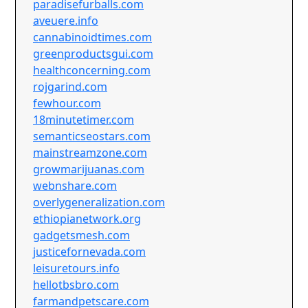
paradisefurballs.com
aveuere.info
cannabinoidtimes.com
greenproductsgui.com
healthconcerning.com
rojgarind.com
fewhour.com
18minutetimer.com
semanticseostars.com
mainstreamzone.com
growmarijuanas.com
webnshare.com
overlygeneralization.com
ethiopianetwork.org
gadgetsmesh.com
justicefornevada.com
leisuretours.info
hellotbsbro.com
farmandpetscare.com