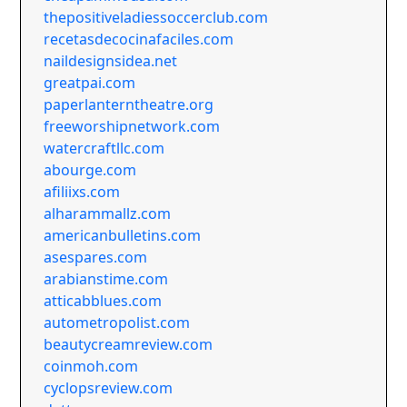
thepositiveladiessoccerclub.com
recetasdecocinafaciles.com
naildesignsidea.net
greatpai.com
paperlanterntheatre.org
freeworshipnetwork.com
watercraftllc.com
abourge.com
afiliixs.com
alharammallz.com
americanbulletins.com
asespares.com
arabianstime.com
atticabblues.com
autometropolist.com
beautycreamreview.com
coinmoh.com
cyclopsreview.com