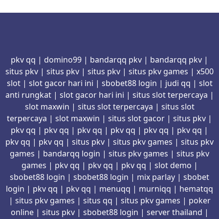
pkv qq
|
domino99
|
bandarqq pkv
|
bandarqq pkv
|
situs pkv
|
situs pkv
|
situs pkv
|
situs pkv games
|
x500
slot
|
slot gacor hari ini
|
sbobet88 login
|
judi qq
|
slot
anti rungkat
|
slot gacor hari ini
|
situs slot terpercaya
|
slot maxwin
|
situs slot terpercaya
|
situs slot
terpercaya
|
slot maxwin
|
situs slot gacor
|
situs pkv
|
pkv qq
|
pkv qq
|
pkv qq
|
pkv qq
|
pkv qq
|
pkv qq
|
pkv qq
|
pkv qq
|
situs pkv
|
situs pkv games
|
situs pkv
games
|
bandarqq login
|
situs pkv games
|
situs pkv
games
|
pkv qq
|
pkv qq
|
pkv qq
|
slot demo
|
sbobet88 login
|
sbobet88 login
|
mix parlay
|
sbobet
login
|
pkv qq
|
pkv qq
|
menuqq
|
murniqq
|
hematqq
|
situs pkv games
|
situs qq
|
situs pkv games
|
poker
online
|
situs pkv
|
sbobet88 login
|
server thailand
|