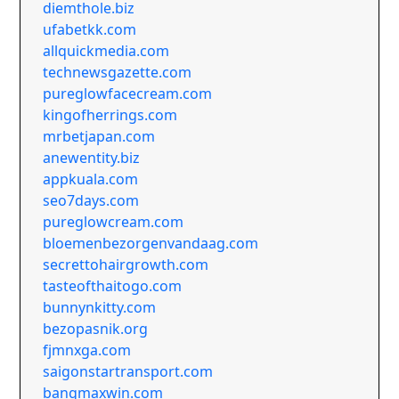
diemthole.biz
ufabetkk.com
allquickmedia.com
technewsgazette.com
pureglowfacecream.com
kingofherrings.com
mrbetjapan.com
anewentity.biz
appkuala.com
seo7days.com
pureglowcream.com
bloemenbezorgenvandaag.com
secrettohairgrowth.com
tasteofthaitogo.com
bunnynkitty.com
bezopasnik.org
fjmnxga.com
saigonstartransport.com
bangmaxwin.com