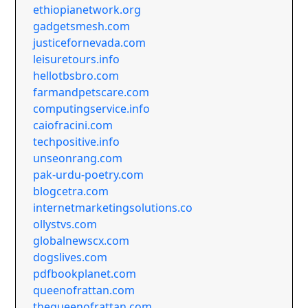
ethiopianetwork.org
gadgetsmesh.com
justicefornevada.com
leisuretours.info
hellotbsbro.com
farmandpetscare.com
computingservice.info
caiofracini.com
techpositive.info
unseonrang.com
pak-urdu-poetry.com
blogcetra.com
internetmarketingsolutions.co
ollystvs.com
globalnewscx.com
dogslives.com
pdfbookplanet.com
queenofrattan.com
thequeenofrattan.com