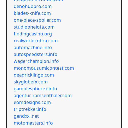
denohubpro.com
blades-knife.com
one-piece-spoiler.com
studiooneiota.com
findingcasino.org
realworldcobra.com
automachine.info
autospeedsters.info
wagerchampion.info
monomousumicontest.com
deadricklingo.com
skyglobefx.com
gamblespherex.info
agentur-ramsenthaler.com
eomdesigns.com
triptrekker.info
gendxxi.net
motomasters.info