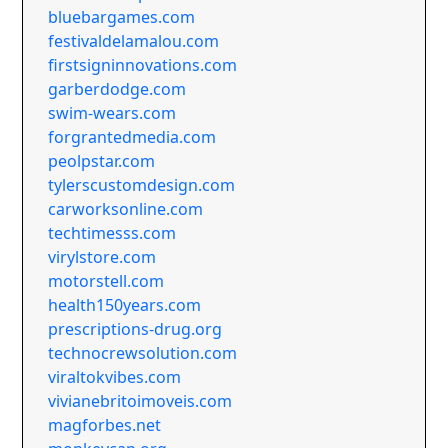
bluebargames.com
festivaldelamalou.com
firstsigninnovations.com
garberdodge.com
swim-wears.com
forgrantedmedia.com
peolpstar.com
tylerscustomdesign.com
carworksonline.com
techtimesss.com
virylstore.com
motorstell.com
health150years.com
prescriptions-drug.org
technocrewsolution.com
viraltokvibes.com
vivianebritoimoveis.com
magforbes.net