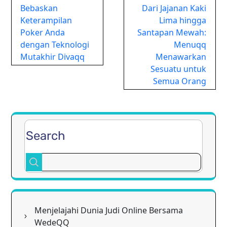
Post
Bebaskan
Dari Jajanan Kaki
navigation
Keterampilan
Lima hingga
Poker Anda
Santapan Mewah:
dengan Teknologi
Menuqq
Mutakhir Divaqq
Menawarkan
Sesuatu untuk
Semua Orang
Search
Menjelajahi Dunia Judi Online Bersama
WedeQQ