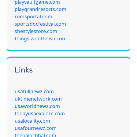
playvaultgame.com
playgrandresorts.com
romsportal.com
sportsdocfestival.com
shestylestore.com
thingsiwontfinish.com
Links
usafullnewz.com
uktimenetwork.com
usaworldnewz.com
todayusaexplore.com
usalocality.com
usafournewz.com
thebalochhal.com