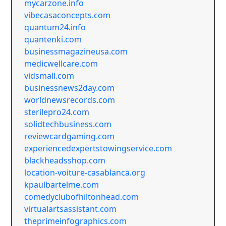
mycarzone.info
vibecasaconcepts.com
quantum24.info
quantenki.com
businessmagazineusa.com
medicwellcare.com
vidsmall.com
businessnews2day.com
worldnewsrecords.com
sterilepro24.com
solidtechbusiness.com
reviewcardgaming.com
experiencedexpertstowingservice.com
blackheadsshop.com
location-voiture-casablanca.org
kpaulbartelme.com
comedyclubofhiltonhead.com
virtualartsassistant.com
theprimeinfographics.com