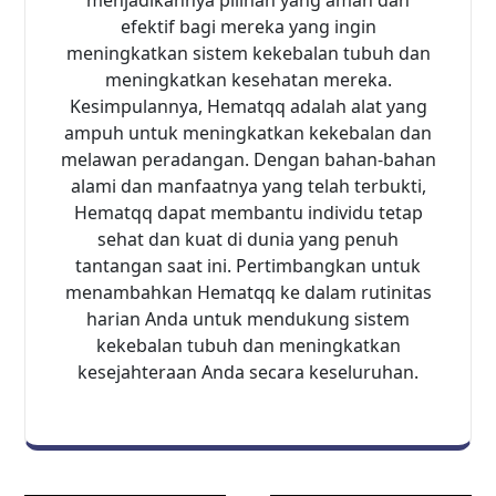
menjadikannya pilihan yang aman dan
efektif bagi mereka yang ingin
meningkatkan sistem kekebalan tubuh dan
meningkatkan kesehatan mereka.
Kesimpulannya, Hematqq adalah alat yang
ampuh untuk meningkatkan kekebalan dan
melawan peradangan. Dengan bahan-bahan
alami dan manfaatnya yang telah terbukti,
Hematqq dapat membantu individu tetap
sehat dan kuat di dunia yang penuh
tantangan saat ini. Pertimbangkan untuk
menambahkan Hematqq ke dalam rutinitas
harian Anda untuk mendukung sistem
kekebalan tubuh dan meningkatkan
kesejahteraan Anda secara keseluruhan.