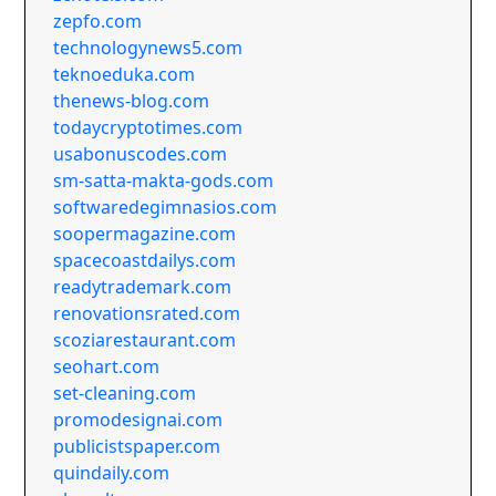
zepfo.com
technologynews5.com
teknoeduka.com
thenews-blog.com
todaycryptotimes.com
usabonuscodes.com
sm-satta-makta-gods.com
softwaredegimnasios.com
soopermagazine.com
spacecoastdailys.com
readytrademark.com
renovationsrated.com
scoziarestaurant.com
seohart.com
set-cleaning.com
promodesignai.com
publicistspaper.com
quindaily.com