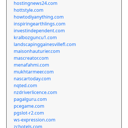
hostingnews24.com
hottstyle.com
howtodiyanything.com
inspiringearthlings.com
investindependent.com
kralbozguncu1.com
landscapinggainesvillefl.com
maisonhauturier.com
mascreator.com
menafahmi.com
mukhtarmeer.com
nascartoday.com
nqted.com
nzdriverlicence.com
pagalguru.com
pcegame.com
pgslot-r2.com
ws-expression.com
zchotels.com