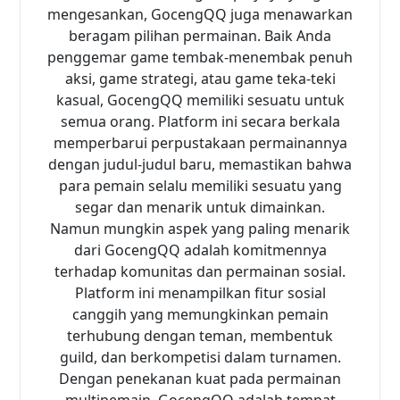
mengesankan, GocengQQ juga menawarkan
beragam pilihan permainan. Baik Anda
penggemar game tembak-menembak penuh
aksi, game strategi, atau game teka-teki
kasual, GocengQQ memiliki sesuatu untuk
semua orang. Platform ini secara berkala
memperbarui perpustakaan permainannya
dengan judul-judul baru, memastikan bahwa
para pemain selalu memiliki sesuatu yang
segar dan menarik untuk dimainkan.
Namun mungkin aspek yang paling menarik
dari GocengQQ adalah komitmennya
terhadap komunitas dan permainan sosial.
Platform ini menampilkan fitur sosial
canggih yang memungkinkan pemain
terhubung dengan teman, membentuk
guild, dan berkompetisi dalam turnamen.
Dengan penekanan kuat pada permainan