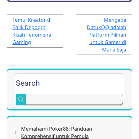
Post
Temui Kreator di
Mengapa
navigation
Balik Depoqq:
DatukQQ adalah
Kisah Fenomena
Platform Pilihan
Gaming
untuk Gamer di
Mana Saja
Search
Memahami Poker88: Panduan
Komprehensif untuk Pemula