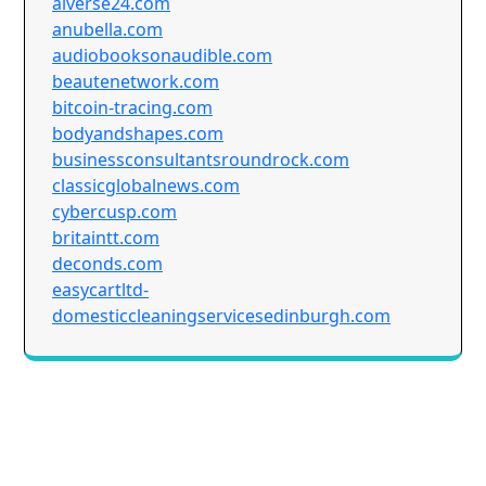
aiverse24.com
anubella.com
audiobooksonaudible.com
beautenetwork.com
bitcoin-tracing.com
bodyandshapes.com
businessconsultantsroundrock.com
classicglobalnews.com
cybercusp.com
britaintt.com
deconds.com
easycartltd-
domesticcleaningservicesedinburgh.com