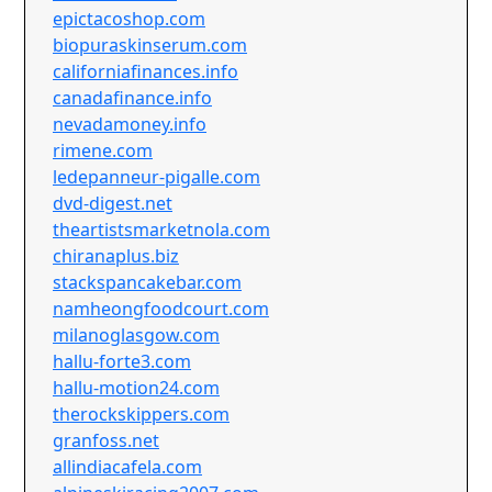
epictacoshop.com
biopuraskinserum.com
californiafinances.info
canadafinance.info
nevadamoney.info
rimene.com
ledepanneur-pigalle.com
dvd-digest.net
theartistsmarketnola.com
chiranaplus.biz
stackspancakebar.com
namheongfoodcourt.com
milanoglasgow.com
hallu-forte3.com
hallu-motion24.com
therockskippers.com
granfoss.net
allindiacafela.com