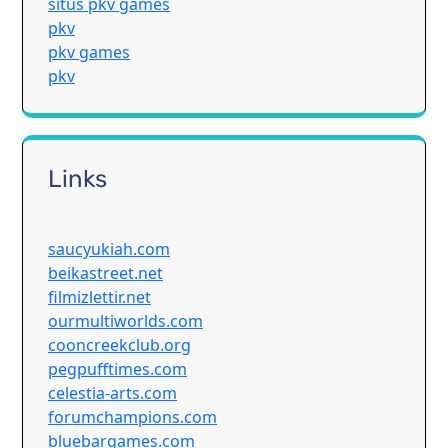
situs pkv games
pkv
pkv games
pkv
Links
saucyukiah.com
beikastreet.net
filmizlettir.net
ourmultiworlds.com
cooncreekclub.org
pegpufftimes.com
celestia-arts.com
forumchampions.com
bluebargames.com