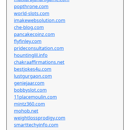
popthrone.com
world-slots.com
imakewebsolution.com
che-blog.com
pancakecoinz.com
flyfinley.com
prideconsultation.com
hountinglil.info
chakraaffirmations.net
bestjokes4u.com
lustgurgaon.com
geniejaar.com
bobbyslot.com
11placemoulin.com
mintz360.com
mohob.net
weightlossprodigy.com
smarttechyinfo.com