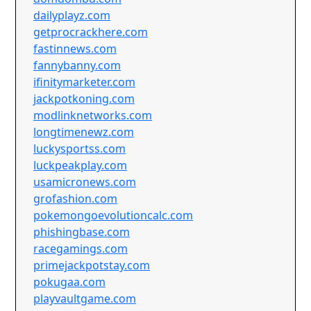
dailyplayz.com
getprocrackhere.com
fastinnews.com
fannybanny.com
ifinitymarketer.com
jackpotkoning.com
modlinknetworks.com
longtimenewz.com
luckysportss.com
luckpeakplay.com
usamicronews.com
grofashion.com
pokemongoevolutioncalc.com
phishingbase.com
racegamings.com
primejackpotstay.com
pokugaa.com
playvaultgame.com