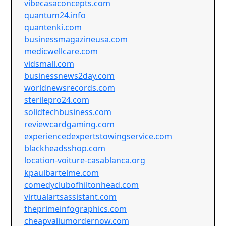
vibecasaconcepts.com
quantum24.info
quantenki.com
businessmagazineusa.com
medicwellcare.com
vidsmall.com
businessnews2day.com
worldnewsrecords.com
sterilepro24.com
solidtechbusiness.com
reviewcardgaming.com
experiencedexpertstowingservice.com
blackheadsshop.com
location-voiture-casablanca.org
kpaulbartelme.com
comedyclubofhiltonhead.com
virtualartsassistant.com
theprimeinfographics.com
cheapvaliumordernow.com