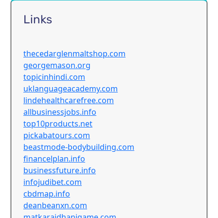
Links
thecedarglenmaltshop.com
georgemason.org
topicinhindi.com
uklanguageacademy.com
lindehealthcarefree.com
allbusinessjobs.info
top10products.net
pickabatours.com
beastmode-bodybuilding.com
financelplan.info
businessfuture.info
infojudibet.com
cbdmap.info
deanbeanxn.com
matkarajdhanigame.com