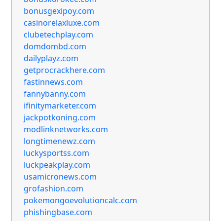
bonusgexipoy.com
casinorelaxluxe.com
clubetechplay.com
domdombd.com
dailyplayz.com
getprocrackhere.com
fastinnews.com
fannybanny.com
ifinitymarketer.com
jackpotkoning.com
modlinknetworks.com
longtimenewz.com
luckysportss.com
luckpeakplay.com
usamicronews.com
grofashion.com
pokemongoevolutioncalc.com
phishingbase.com