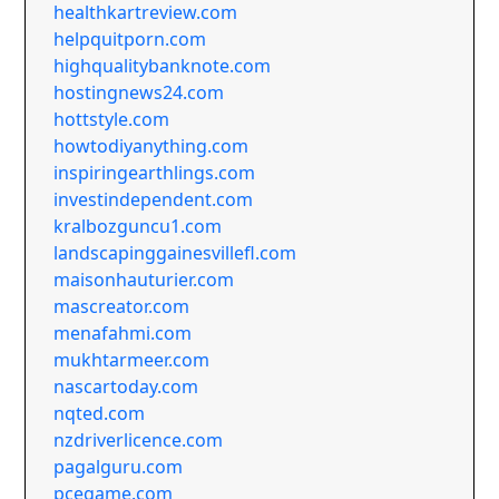
healthkartreview.com
helpquitporn.com
highqualitybanknote.com
hostingnews24.com
hottstyle.com
howtodiyanything.com
inspiringearthlings.com
investindependent.com
kralbozguncu1.com
landscapinggainesvillefl.com
maisonhauturier.com
mascreator.com
menafahmi.com
mukhtarmeer.com
nascartoday.com
nqted.com
nzdriverlicence.com
pagalguru.com
pcegame.com