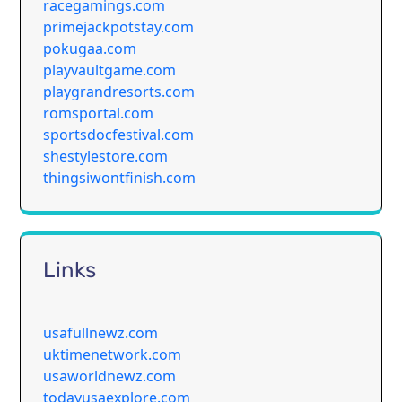
racegamings.com
primejackpotstay.com
pokugaa.com
playvaultgame.com
playgrandresorts.com
romsportal.com
sportsdocfestival.com
shestylestore.com
thingsiwontfinish.com
Links
usafullnewz.com
uktimenetwork.com
usaworldnewz.com
todayusaexplore.com