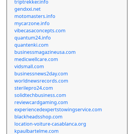
triptrekker.info
gendxxi.net
motomasters.info
mycarzone.info
vibecasaconcepts.com
quantum24.info
quantenki.com
businessmagazineusa.com
medicwellcare.com
vidsmall.com
businessnews2day.com
worldnewsrecords.com
sterilepro24.com
solidtechbusiness.com
reviewcardgaming.com
experiencedexpertstowingservice.com
blackheadsshop.com
location-voiture-casablanca.org
kpaulbartelme.com