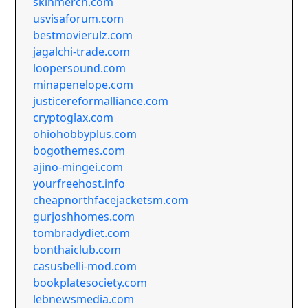
skinmerch.com
usvisaforum.com
bestmovierulz.com
jagalchi-trade.com
loopersound.com
minapenelope.com
justicereformalliance.com
cryptoglax.com
ohiohobbyplus.com
bogothemes.com
ajino-mingei.com
yourfreehost.info
cheapnorthfacejacketsm.com
gurjoshhomes.com
tombradydiet.com
bonthaiclub.com
casusbelli-mod.com
bookplatesociety.com
lebnewsmedia.com