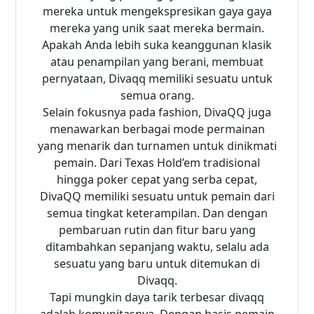
mereka untuk mengekspresikan gaya gaya
mereka yang unik saat mereka bermain.
Apakah Anda lebih suka keanggunan klasik
atau penampilan yang berani, membuat
pernyataan, Divaqq memiliki sesuatu untuk
semua orang.
Selain fokusnya pada fashion, DivaQQ juga
menawarkan berbagai mode permainan
yang menarik dan turnamen untuk dinikmati
pemain. Dari Texas Hold’em tradisional
hingga poker cepat yang serba cepat,
DivaQQ memiliki sesuatu untuk pemain dari
semua tingkat keterampilan. Dan dengan
pembaruan rutin dan fitur baru yang
ditambahkan sepanjang waktu, selalu ada
sesuatu yang baru untuk ditemukan di
Divaqq.
Tapi mungkin daya tarik terbesar divaqq