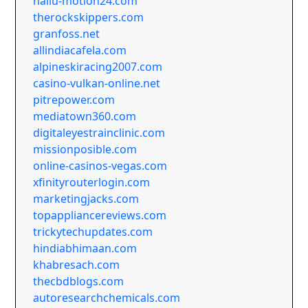
hallu-motion24.com
therockskippers.com
granfoss.net
allindiacafela.com
alpineskiracing2007.com
casino-vulkan-online.net
pitrepower.com
mediatown360.com
digitaleyestrainclinic.com
missionposible.com
online-casinos-vegas.com
xfinityrouterlogin.com
marketingjacks.com
topappliancereviews.com
trickytechupdates.com
hindiabhimaan.com
khabresach.com
thecbdblogs.com
autoresearchchemicals.com