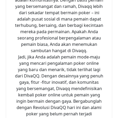
adalah komunitasnya. Dengan basis pemain
yang bersemangat dan ramah, Divaqq lebih
dari sekadar tempat bermain poker – ini
adalah pusat sosial di mana pemain dapat
terhubung, bersaing, dan berbagi kecintaan
mereka pada permainan. Apakah Anda
seorang profesional berpengalaman atau
pemain biasa, Anda akan menemukan
sambutan hangat di Divaqq.
Jadi, jika Anda adalah pemain mode-maju
yang mencari pengalaman poker online
yang baru dan menarik, tidak terlihat lagi
dari DivaQQ. Dengan desainnya yang penuh
gaya, fitur -fitur inovatif, dan komunitas
yang bersemangat, Divaqq mendefinisikan
kembali poker online untuk pemain yang
ingin bermain dengan gaya. Bergabunglah
dengan Revolusi DivaQQ hari ini dan alami
poker yang belum pernah terjadi