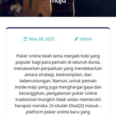
May 28, 2025
admin
Poker online telah lama menjadi hobi yang
populer bagi para pemain di seluruh dunia,
menawarkan perpaduan yang mendebarkan
antara strategi, keterampilan, dan
keberuntungan. Namun, untuk pemain
mode-maju yang juga menghargai gaya dan
kecanggihan, pengalaman poker online
tradisional mungkin tidak selalu memenuhi
harapan mereka. Di situlah DivaQQ masuk –
platform poker online baru yang