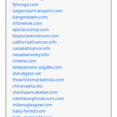
fjmnxga.com
saigonstartransport.com
bangmaxwin.com
infonetive.com
epictacoshop.com
biopuraskinserum.com
californiafinances.info
canadafinance.info
nevadamoney.info
rimene.com
ledepanneur-pigalle.com
dvd-digest.net
theartistsmarketnola.com
chiranaplus.biz
stackspancakebar.com
namheongfoodcourt.com
milanoglasgow.com
hallu-forte3.com