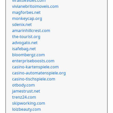
viraltokvibes.com
vivianebritoimoveis.com
magforbes.net
monkeycap.org
sdenix.net
amarinhillcrest.com
the-tourist.org
advogato.net
isafebag.net
bloombergz.com
enterpriseboosts.com
casino-kartenspiele.com
casino-automatenspiele.org
casino-tischspiele.com
otbody.com
jamestrust.net
trenz24.com
skipworking.com
loizbeauty.com