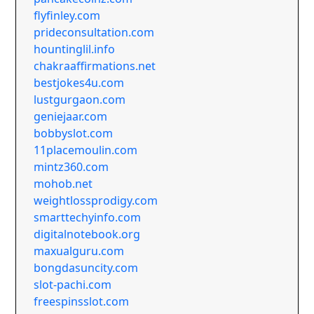
flyfinley.com
prideconsultation.com
hountinglil.info
chakraaffirmations.net
bestjokes4u.com
lustgurgaon.com
geniejaar.com
bobbyslot.com
11placemoulin.com
mintz360.com
mohob.net
weightlossprodigy.com
smarttechyinfo.com
digitalnotebook.org
maxualguru.com
bongdasuncity.com
slot-pachi.com
freespinsslot.com