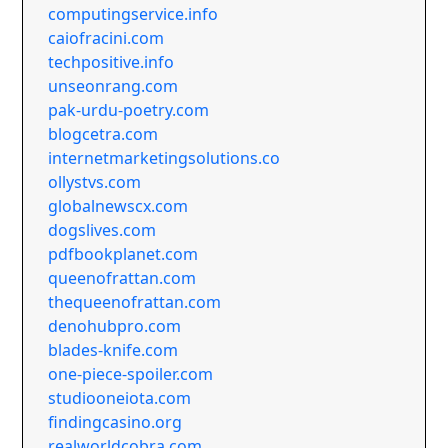
computingservice.info
caiofracini.com
techpositive.info
unseonrang.com
pak-urdu-poetry.com
blogcetra.com
internetmarketingsolutions.co
ollystvs.com
globalnewscx.com
dogslives.com
pdfbookplanet.com
queenofrattan.com
thequeenofrattan.com
denohubpro.com
blades-knife.com
one-piece-spoiler.com
studiooneiota.com
findingcasino.org
realworldcobra.com