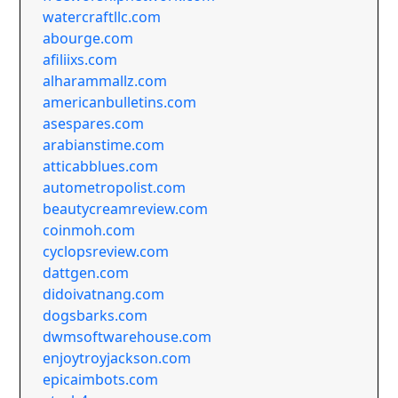
watercraftllc.com
abourge.com
afiliixs.com
alharammallz.com
americanbulletins.com
asespares.com
arabianstime.com
atticabblues.com
autometropolist.com
beautycreamreview.com
coinmoh.com
cyclopsreview.com
dattgen.com
didoivatnang.com
dogsbarks.com
dwmsoftwarehouse.com
enjoytroyjackson.com
epicaimbots.com