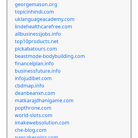
georgemason.org
topicinhindi.com
uklanguageacademy.com
lindehealthcarefree.com
allbusinessjobs.info
top10products.net
pickabatours.com
beastmode-bodybuilding.com
financelplan.info
businessfuture.info
infojudibet.com
cbdmap.info
deanbeanxn.com
matkarajdhanigame.com
popthrone.com
world-slots.com
imakewebsolution.com
che-blog.com
pancakecoinz.com