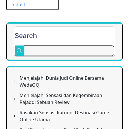
industri
Search
Menjelajahi Dunia Judi Online Bersama
WedeQQ
Menjelajahi Sensasi dan Kegembiraan
Rajaqq: Sebuah Review
Rasakan Sensasi Ratuqq: Destinasi Game
Online Utama