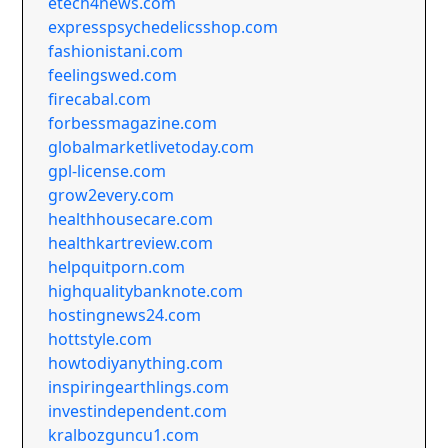
etech4news.com
expresspsychedelicsshop.com
fashionistani.com
feelingswed.com
firecabal.com
forbessmagazine.com
globalmarketlivetoday.com
gpl-license.com
grow2every.com
healthhousecare.com
healthkartreview.com
helpquitporn.com
highqualitybanknote.com
hostingnews24.com
hottstyle.com
howtodiyanything.com
inspiringearthlings.com
investindependent.com
kralbozguncu1.com