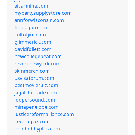
aicarmina.com
mypartysupplystore.com
annforwisconsin.com
findjaipur.com
cultofjim.com
glimmerick.com
davidfollett.com
newcollegebeat.com
reverbnewyork.com
skinmerch.com
usvisaforum.com
bestmovierulz.com
jagalchi-trade.com
loopersound.com
minapenelope.com
justicereformalliance.com
cryptoglax.com
ohiohobbyplus.com