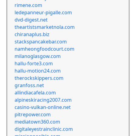
rimene.com
ledepanneur-pigalle.com
dvd-digest.net
theartistsmarketnola.com
chiranaplus.biz
stackspancakebar.com
namheongfoodcourt.com
milanoglasgow.com
hallu-forte3.com
hallu-motion24.com
therockskippers.com
granfoss.net
allindiacafela.com
alpineskiracing2007.com
casino-vulkan-online.net
pitrepower.com
mediatown360.com
digitaleyestrainclinic.com