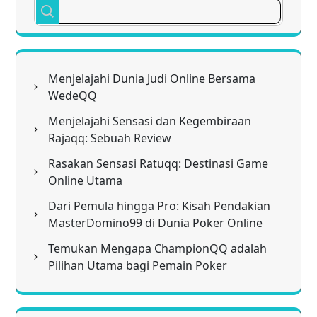
Menjelajahi Dunia Judi Online Bersama
WedeQQ
Menjelajahi Sensasi dan Kegembiraan
Rajaqq: Sebuah Review
Rasakan Sensasi Ratuqq: Destinasi Game
Online Utama
Dari Pemula hingga Pro: Kisah Pendakian
MasterDomino99 di Dunia Poker Online
Temukan Mengapa ChampionQQ adalah
Pilihan Utama bagi Pemain Poker