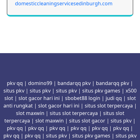
domesticcleaningservicesedinburgh.com
pkv qq
|
domino99
|
bandarqq pkv
|
bandarqq pkv
|
situs pkv
|
situs pkv
|
situs pkv
|
situs pkv games
|
x500
slot
|
slot gacor hari ini
|
sbobet88 login
|
judi qq
|
slot
anti rungkat
|
slot gacor hari ini
|
situs slot terpercaya
|
slot maxwin
|
situs slot terpercaya
|
situs slot
terpercaya
|
slot maxwin
|
situs slot gacor
|
situs pkv
|
pkv qq
|
pkv qq
|
pkv qq
|
pkv qq
|
pkv qq
|
pkv qq
|
pkv qq
|
pkv qq
|
situs pkv
|
situs pkv games
|
situs pkv