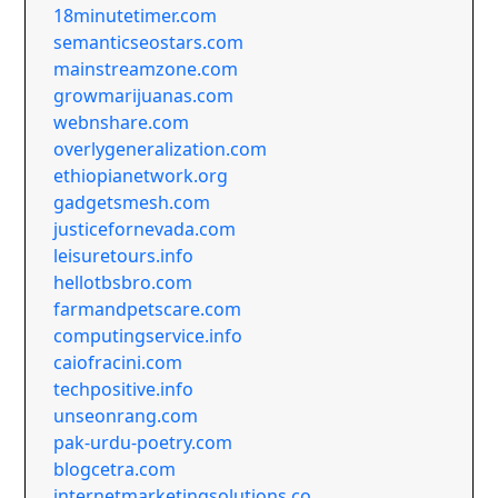
18minutetimer.com
semanticseostars.com
mainstreamzone.com
growmarijuanas.com
webnshare.com
overlygeneralization.com
ethiopianetwork.org
gadgetsmesh.com
justicefornevada.com
leisuretours.info
hellotbsbro.com
farmandpetscare.com
computingservice.info
caiofracini.com
techpositive.info
unseonrang.com
pak-urdu-poetry.com
blogcetra.com
internetmarketingsolutions.co