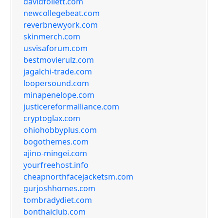
davidfollett.com
newcollegebeat.com
reverbnewyork.com
skinmerch.com
usvisaforum.com
bestmovierulz.com
jagalchi-trade.com
loopersound.com
minapenelope.com
justicereformalliance.com
cryptoglax.com
ohiohobbyplus.com
bogothemes.com
ajino-mingei.com
yourfreehost.info
cheapnorthfacejacketsm.com
gurjoshhomes.com
tombradydiet.com
bonthaiclub.com