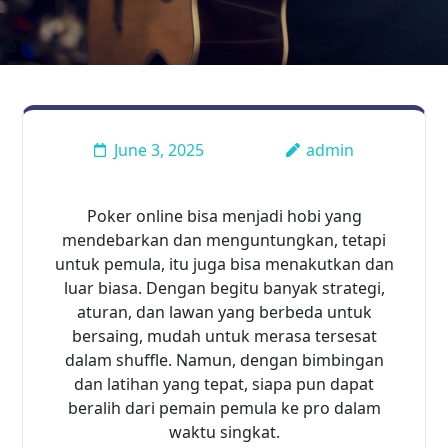
June 3, 2025
admin
Poker online bisa menjadi hobi yang
mendebarkan dan menguntungkan, tetapi
untuk pemula, itu juga bisa menakutkan dan
luar biasa. Dengan begitu banyak strategi,
aturan, dan lawan yang berbeda untuk
bersaing, mudah untuk merasa tersesat
dalam shuffle. Namun, dengan bimbingan
dan latihan yang tepat, siapa pun dapat
beralih dari pemain pemula ke pro dalam
waktu singkat.