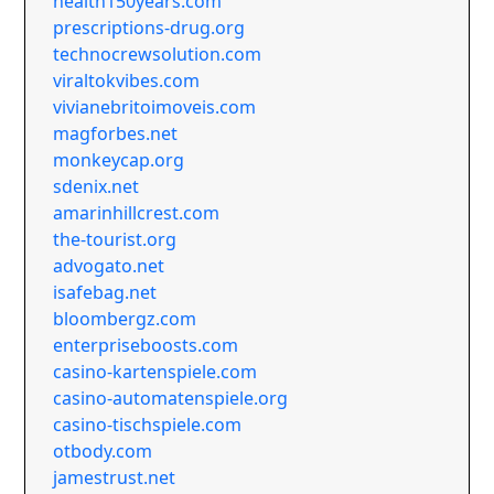
health150years.com
prescriptions-drug.org
technocrewsolution.com
viraltokvibes.com
vivianebritoimoveis.com
magforbes.net
monkeycap.org
sdenix.net
amarinhillcrest.com
the-tourist.org
advogato.net
isafebag.net
bloombergz.com
enterpriseboosts.com
casino-kartenspiele.com
casino-automatenspiele.org
casino-tischspiele.com
otbody.com
jamestrust.net