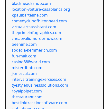
blackheadsshop.com
location-voiture-casablanca.org
kpaulbartelme.com
comedyclubofhiltonhead.com
virtualartsassistant.com
theprimeinfographics.com
cheapvaliumordernow.com
beenime.com
sodecia-kemmerich.com
fun-mak.com
casino888world.com
misterdbnb.com
jkmezcal.com
intervaltrainingexercises.com
tyestylebusinesssolutions.com
royalpoipet.com
thestaurant.com
bestlinktrackingsoftware.com
clublubupoo.com