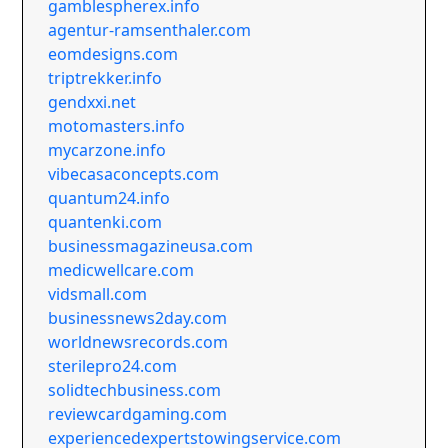
gamblespherex.info
agentur-ramsenthaler.com
eomdesigns.com
triptrekker.info
gendxxi.net
motomasters.info
mycarzone.info
vibecasaconcepts.com
quantum24.info
quantenki.com
businessmagazineusa.com
medicwellcare.com
vidsmall.com
businessnews2day.com
worldnewsrecords.com
sterilepro24.com
solidtechbusiness.com
reviewcardgaming.com
experiencedexpertstowingservice.com