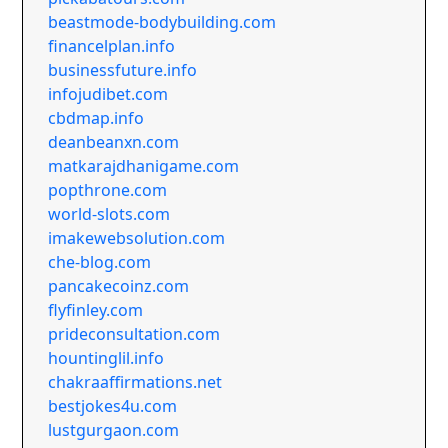
beastmode-bodybuilding.com
financelplan.info
businessfuture.info
infojudibet.com
cbdmap.info
deanbeanxn.com
matkarajdhanigame.com
popthrone.com
world-slots.com
imakewebsolution.com
che-blog.com
pancakecoinz.com
flyfinley.com
prideconsultation.com
hountinglil.info
chakraaffirmations.net
bestjokes4u.com
lustgurgaon.com