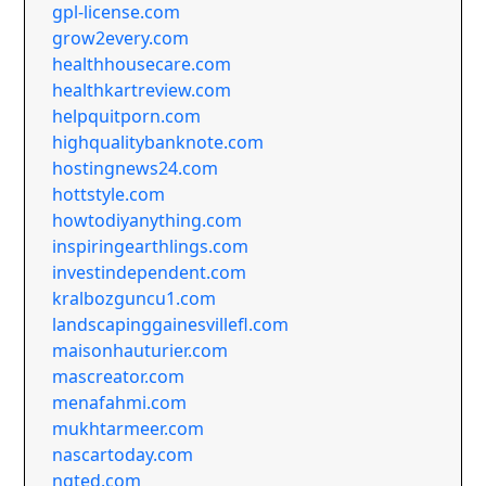
gpl-license.com
grow2every.com
healthhousecare.com
healthkartreview.com
helpquitporn.com
highqualitybanknote.com
hostingnews24.com
hottstyle.com
howtodiyanything.com
inspiringearthlings.com
investindependent.com
kralbozguncu1.com
landscapinggainesvillefl.com
maisonhauturier.com
mascreator.com
menafahmi.com
mukhtarmeer.com
nascartoday.com
nqted.com