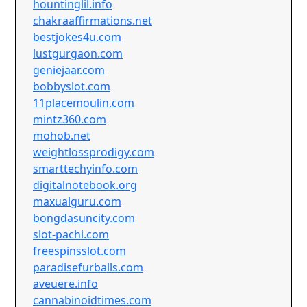
hountinglil.info
chakraaffirmations.net
bestjokes4u.com
lustgurgaon.com
geniejaar.com
bobbyslot.com
11placemoulin.com
mintz360.com
mohob.net
weightlossprodigy.com
smarttechyinfo.com
digitalnotebook.org
maxualguru.com
bongdasuncity.com
slot-pachi.com
freespinsslot.com
paradisefurballs.com
aveuere.info
cannabinoidtimes.com