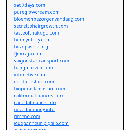
seo7days.com
pureglowcream.com
bloemenbezorgenvandaag.com
secrettohairgrowth.com
tasteofthaitogo.com
bunnynkitty.com
bezopasnik.org
fjmnxga.com
saigonstartransport.com
bangmaxwin.com
infonetive.com
epictacoshop.com
biopuraskinserum.com
californiafinances.info
canadafinance.info
nevadamoney.info
rimene.com
ledepanneur-pigalle.com