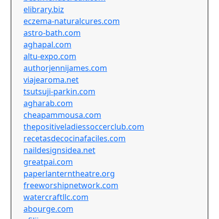
elibrary.biz
eczema-naturalcures.com
astro-bath.com
aghapal.com
altu-expo.com
authorjennijames.com
viajearoma.net
tsutsuji-parkin.com
agharab.com
cheapammousa.com
thepositiveladiessoccerclub.com
recetasdecocinafaciles.com
naildesignsidea.net
greatpai.com
paperlanterntheatre.org
freeworshipnetwork.com
watercraftllc.com
abourge.com