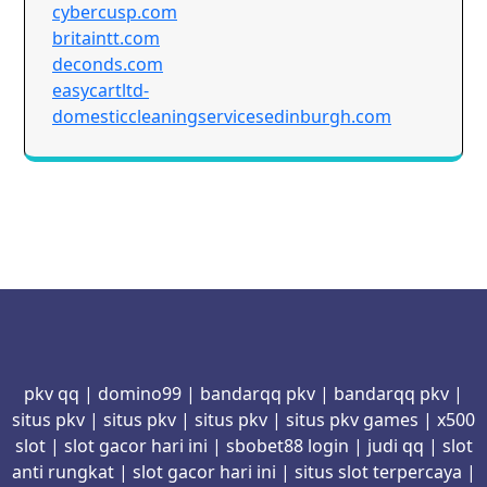
cybercusp.com
britaintt.com
deconds.com
easycartltd-
domesticcleaningservicesedinburgh.com
pkv qq
|
domino99
|
bandarqq pkv
|
bandarqq pkv
|
situs pkv
|
situs pkv
|
situs pkv
|
situs pkv games
|
x500
slot
|
slot gacor hari ini
|
sbobet88 login
|
judi qq
|
slot
anti rungkat
|
slot gacor hari ini
|
situs slot terpercaya
|