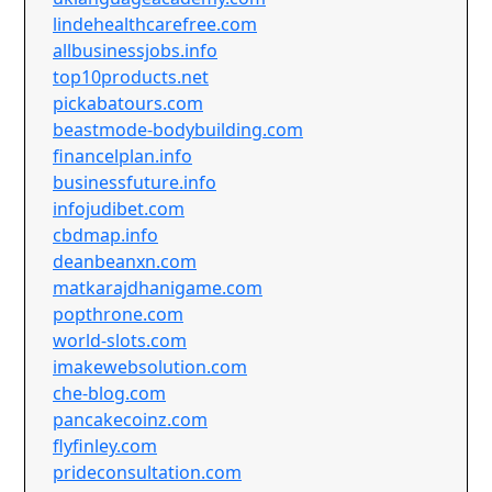
lindehealthcarefree.com
allbusinessjobs.info
top10products.net
pickabatours.com
beastmode-bodybuilding.com
financelplan.info
businessfuture.info
infojudibet.com
cbdmap.info
deanbeanxn.com
matkarajdhanigame.com
popthrone.com
world-slots.com
imakewebsolution.com
che-blog.com
pancakecoinz.com
flyfinley.com
prideconsultation.com