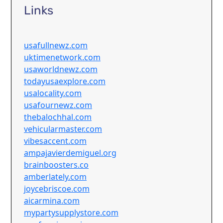
Links
usafullnewz.com
uktimenetwork.com
usaworldnewz.com
todayusaexplore.com
usalocality.com
usafournewz.com
thebalochhal.com
vehicularmaster.com
vibesaccent.com
ampajavierdemiguel.org
brainboosters.co
amberlately.com
joycebriscoe.com
aicarmina.com
mypartysupplystore.com