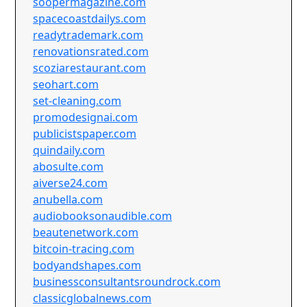
soopermagazine.com
spacecoastdailys.com
readytrademark.com
renovationsrated.com
scoziarestaurant.com
seohart.com
set-cleaning.com
promodesignai.com
publicistspaper.com
quindaily.com
abosulte.com
aiverse24.com
anubella.com
audiobooksonaudible.com
beautenetwork.com
bitcoin-tracing.com
bodyandshapes.com
businessconsultantsroundrock.com
classicglobalnews.com