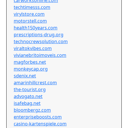
carworksonline.com
techtimesss.com
virylstore.com
motorstell.com
health150years.com
prescriptions-drug.org
technocrewsolution.com
viraltokvibes.com
vivianebritoimoveis.com
magforbes.net
monkeycap.org
sdenix.net
amarinhillcrest.com
the-tourist.org
advogato.net
isafebag.net
bloombergz.com
enterpriseboosts.com
casino-kartenspiele.com