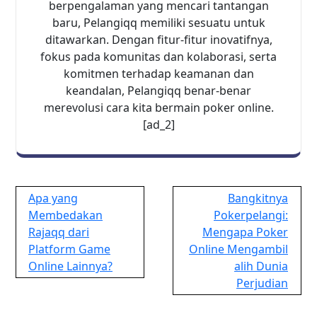
berpengalaman yang mencari tantangan
baru, Pelangiqq memiliki sesuatu untuk
ditawarkan. Dengan fitur-fitur inovatifnya,
fokus pada komunitas dan kolaborasi, serta
komitmen terhadap keamanan dan
keandalan, Pelangiqq benar-benar
merevolusi cara kita bermain poker online.
[ad_2]
Post
Apa yang
Bangkitnya
navigation
Membedakan
Pokerpelangi:
Rajaqq dari
Mengapa Poker
Platform Game
Online Mengambil
Online Lainnya?
alih Dunia
Perjudian