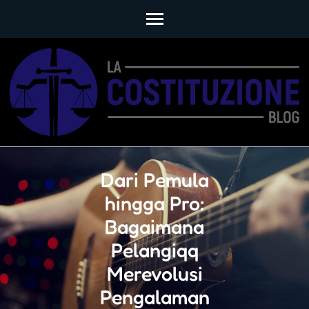
Skip
to
content
(Press
Enter)
Dari Pemula
hingga Pro:
Bagaimana
Pelangiqq
Merevolusi
Pengalaman