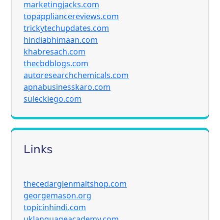
marketingjacks.com
topappliancereviews.com
trickytechupdates.com
hindiabhimaan.com
khabresach.com
thecbdblogs.com
autoresearchchemicals.com
apnabusinesskaro.com
suleckiego.com
Links
thecedarglenmaltshop.com
georgemason.org
topicinhindi.com
uklanguageacademy.com