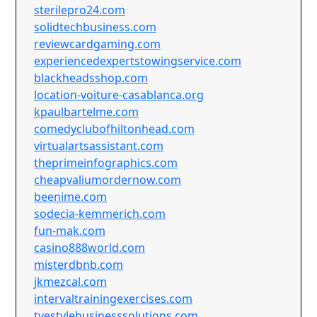
sterilepro24.com
solidtechbusiness.com
reviewcardgaming.com
experiencedexpertstowingservice.com
blackheadsshop.com
location-voiture-casablanca.org
kpaulbartelme.com
comedyclubofhiltonhead.com
virtualartsassistant.com
theprimeinfographics.com
cheapvaliumordernow.com
beenime.com
sodecia-kemmerich.com
fun-mak.com
casino888world.com
misterdbnb.com
jkmezcal.com
intervaltrainingexercises.com
tyestylebusinesssolutions.com