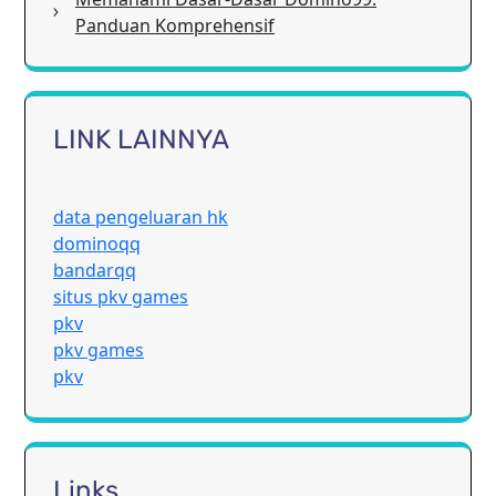
Panduan Komprehensif
LINK LAINNYA
data pengeluaran hk
dominoqq
bandarqq
situs pkv games
pkv
pkv games
pkv
Links