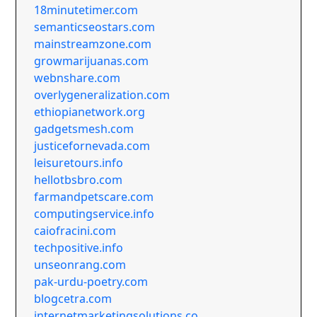
18minutetimer.com
semanticseostars.com
mainstreamzone.com
growmarijuanas.com
webnshare.com
overlygeneralization.com
ethiopianetwork.org
gadgetsmesh.com
justicefornevada.com
leisuretours.info
hellotbsbro.com
farmandpetscare.com
computingservice.info
caiofracini.com
techpositive.info
unseonrang.com
pak-urdu-poetry.com
blogcetra.com
internetmarketingsolutions.co