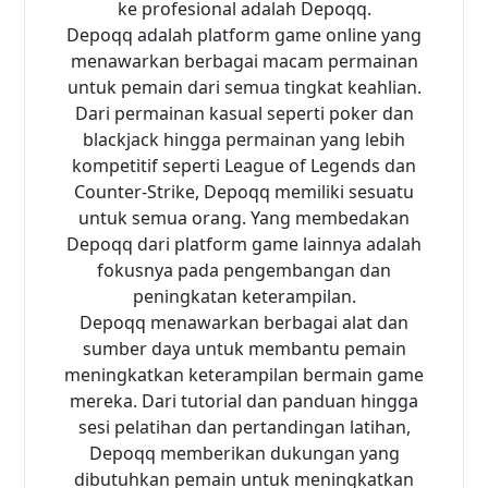
ke profesional adalah Depoqq.
Depoqq adalah platform game online yang
menawarkan berbagai macam permainan
untuk pemain dari semua tingkat keahlian.
Dari permainan kasual seperti poker dan
blackjack hingga permainan yang lebih
kompetitif seperti League of Legends dan
Counter-Strike, Depoqq memiliki sesuatu
untuk semua orang. Yang membedakan
Depoqq dari platform game lainnya adalah
fokusnya pada pengembangan dan
peningkatan keterampilan.
Depoqq menawarkan berbagai alat dan
sumber daya untuk membantu pemain
meningkatkan keterampilan bermain game
mereka. Dari tutorial dan panduan hingga
sesi pelatihan dan pertandingan latihan,
Depoqq memberikan dukungan yang
dibutuhkan pemain untuk meningkatkan