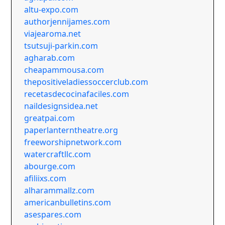
altu-expo.com
authorjennijames.com
viajearoma.net
tsutsuji-parkin.com
agharab.com
cheapammousa.com
thepositiveladiessoccerclub.com
recetasdecocinafaciles.com
naildesignsidea.net
greatpai.com
paperlanterntheatre.org
freeworshipnetwork.com
watercraftllc.com
abourge.com
afiliixs.com
alharammallz.com
americanbulletins.com
asespares.com