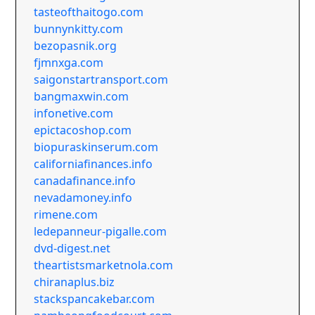
tasteofthaitogo.com
bunnynkitty.com
bezopasnik.org
fjmnxga.com
saigonstartransport.com
bangmaxwin.com
infonetive.com
epictacoshop.com
biopuraskinserum.com
californiafinances.info
canadafinance.info
nevadamoney.info
rimene.com
ledepanneur-pigalle.com
dvd-digest.net
theartistsmarketnola.com
chiranaplus.biz
stackspancakebar.com