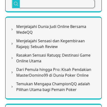
Menjelajahi Dunia Judi Online Bersama
WedeQQ
Menjelajahi Sensasi dan Kegembiraan
Rajaqq: Sebuah Review
Rasakan Sensasi Ratuqq: Destinasi Game
Online Utama
Dari Pemula hingga Pro: Kisah Pendakian
MasterDomino99 di Dunia Poker Online
Temukan Mengapa ChampionQQ adalah
Pilihan Utama bagi Pemain Poker