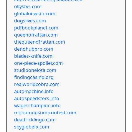
ollystvs.com
globalnewscx.com
dogslives.com
pdfbookplanet.com
queenofrattan.com
thequeenofrattan.com
denohubpro.com
blades-knife.com
one-piece-spoiler.com
studiooneiota.com
findingcasino.org
realworldcobra.com
automachine.info
autospeedsters.info
wagerchampion.info
monomousumicontest.com
deadricklingo.com
skyglobefx.com