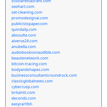
scoziarestaurant.com
seohart.com
set-cleaning.com
promodesignai.com
publicistspaper.com
quindaily.com
abosulte.com
aiverse24.com
anubella.com
audiobooksonaudible.com
beautenetwork.com
bitcoin-tracing.com
bodyandshapes.com
businessconsultantsroundrock.com
classicglobalnews.com
cybercusp.com
britaintt.com
deconds.com
easycartltd-