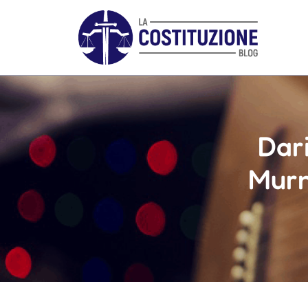
Skip
to
content
(Press
Enter)
Dar
Murn