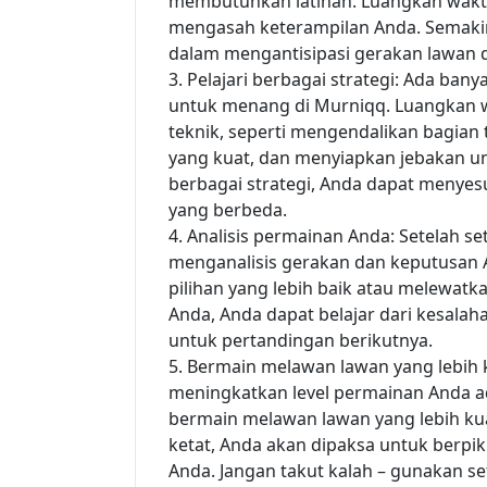
membutuhkan latihan. Luangkan waktu
mengasah keterampilan Anda. Semaki
dalam mengantisipasi gerakan lawan d
3. Pelajari berbagai strategi: Ada ba
untuk menang di Murniqq. Luangkan w
teknik, seperti mengendalikan bagian
yang kuat, dan menyiapkan jebakan u
berbagai strategi, Anda dapat menyes
yang berbeda.
4. Analisis permainan Anda: Setelah s
menganalisis gerakan dan keputusan 
pilihan yang lebih baik atau melewat
Anda, Anda dapat belajar dari kesal
untuk pertandingan berikutnya.
5. Bermain melawan lawan yang lebih k
meningkatkan level permainan Anda a
bermain melawan lawan yang lebih ku
ketat, Anda akan dipaksa untuk berpik
Anda. Jangan takut kalah – gunakan s