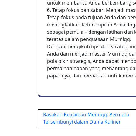
untuk membantu Anda berkembang se
6. Tetap fokus dan sabar: Menjadi m
Tetap fokus pada tujuan Anda dan ber
meningkatkan keterampilan Anda. Ing
sebagai pemula – dengan latihan dan
teratas dalam penguasaan Murniqq.
Dengan mengikuti tips dan strategi in
Anda dan menjadi master Murniqq dala
pola pikir strategis, Anda dapat men
permainan papan yang menantang dan b
papannya, dan bersiaplah untuk mem
Post
Rasakan Keajaiban Menuqq: Permata
Tersembunyi dalam Dunia Kuliner
navigation