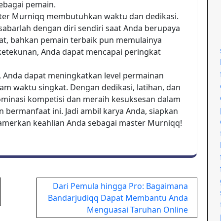
bagai pemain.
aster Murniqq membutuhkan waktu dan dedikasi.
sabarlah dengan diri sendiri saat Anda berupaya
at, bahkan pemain terbaik pun memulainya
 ketekunan, Anda dapat mencapai peringkat
i, Anda dapat meningkatkan level permainan
m waktu singkat. Dengan dedikasi, latihan, dan
dominasi kompetisi dan meraih kesuksesan dalam
ermanfaat ini. Jadi ambil karya Anda, siapkan
amerkan keahlian Anda sebagai master Murniqq!
Dari Pemula hingga Pro: Bagaimana
Bandarjudiqq Dapat Membantu Anda
Menguasai Taruhan Online