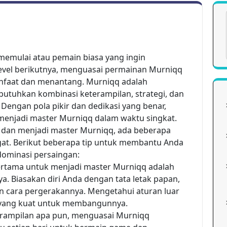
memulai atau pemain biasa yang ingin
evel berikutnya, menguasai permainan Murniqq
nfaat dan menantang. Murniqq adalah
utuhkan kombinasi keterampilan, strategi, dan
 Dengan pola pikir dan dedikasi yang benar,
 menjadi master Murniqq dalam waktu singkat.
dan menjadi master Murniqq, ada beberapa
ngat. Berikut beberapa tip untuk membantu Anda
ominasi persaingan:
ertama untuk menjadi master Murniqq adalah
 Biasakan diri Anda dengan tata letak papan,
 cara pergerakannya. Mengetahui aturan luar
 yang kuat untuk membangunnya.
keterampilan apa pun, menguasai Murniqq