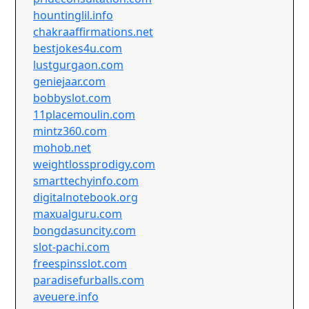
hountinglil.info
chakraaffirmations.net
bestjokes4u.com
lustgurgaon.com
geniejaar.com
bobbyslot.com
11placemoulin.com
mintz360.com
mohob.net
weightlossprodigy.com
smarttechyinfo.com
digitalnotebook.org
maxualguru.com
bongdasuncity.com
slot-pachi.com
freespinsslot.com
paradisefurballs.com
aveuere.info