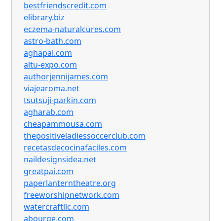
bestfriendscredit.com
elibrary.biz
eczema-naturalcures.com
astro-bath.com
aghapal.com
altu-expo.com
authorjennijames.com
viajearoma.net
tsutsuji-parkin.com
agharab.com
cheapammousa.com
thepositiveladiessoccerclub.com
recetasdecocinafaciles.com
naildesignsidea.net
greatpai.com
paperlanterntheatre.org
freeworshipnetwork.com
watercraftllc.com
abourge.com