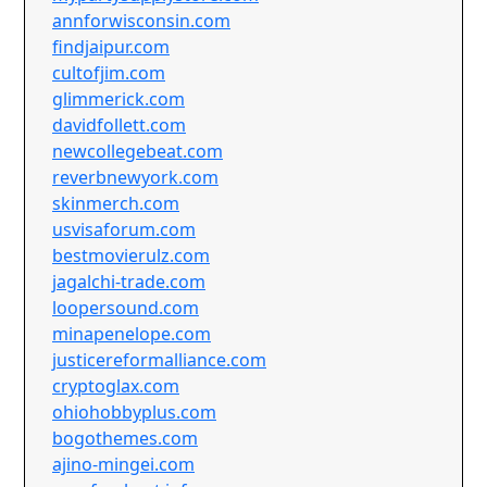
annforwisconsin.com
findjaipur.com
cultofjim.com
glimmerick.com
davidfollett.com
newcollegebeat.com
reverbnewyork.com
skinmerch.com
usvisaforum.com
bestmovierulz.com
jagalchi-trade.com
loopersound.com
minapenelope.com
justicereformalliance.com
cryptoglax.com
ohiohobbyplus.com
bogothemes.com
ajino-mingei.com