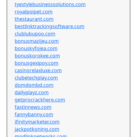
tyestylebusinesssolutions.com
royalpoipet.com
thestaurant.com
bestlinktrackingsoftware.com
clublubupoo.com
bonusmazijeu.com
bonuskyfojea.com
bonuskorokee.com
bonusgexipoy.com
casinorelaxluxe.com
clubetechplay.com
domdombd.com
dailyplayz.com
getprocrackhere.com
fastinnews.com
fannybanny.com
ifinitymarketer.com
jackpotkoning.com
modlinknetworks.com