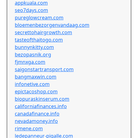
appkuala.com
seo7days.com
pureglowcream.com
bloemenbezorgenvandaag.com
secrettohairgrowth.com
tasteofthaitogo.com
bunnynkitty.com
bezopasnik.org
fjmnxga.com
saigonstartransport.com
bangmaxwin.com
infonetive.com
epictacoshop.com
biopuraskinserum.com
californiafinances.info
canadafinance.info
nevadamoney.info
rimene.com
ledepanneur-pigalle.com