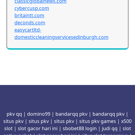
classicglobalnews.com
cybercusp.com
britaintt.com
deconds.com
easycartltd-
domesticcleaningservicesedinburgh.com
pkv qq
|
domino99
|
bandarqq pkv
|
bandarqq pkv
|
situs pkv
|
situs pkv
|
situs pkv
|
situs pkv games
|
x500
slot
|
slot gacor hari ini
|
sbobet88 login
|
judi qq
|
slot