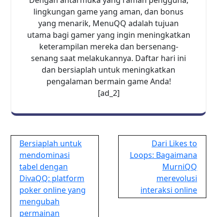
Dengan antarmuka yang ramah pengguna,
lingkungan game yang aman, dan bonus
yang menarik, MenuQQ adalah tujuan
utama bagi gamer yang ingin meningkatkan
keterampilan mereka dan bersenang-
senang saat melakukannya. Daftar hari ini
dan bersiaplah untuk meningkatkan
pengalaman bermain game Anda!
[ad_2]
Post
Bersiaplah untuk
Dari Likes to
navigation
mendominasi
Loops: Bagaimana
tabel dengan
MurniQQ
DivaQQ: platform
merevolusi
poker online yang
interaksi online
mengubah
permainan