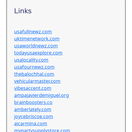
Links
usafullnewz.com
uktimenetwork.com
usaworldnewz.com
todayusaexplore.com
usalocality.com
usafournewz.com
thebalochhal.com
vehicularmaster.com
vibesaccent.com
ampajavierdemiguel.org
brainboosters.co
amberlately.com
joycebriscoe.com
aicarmina.com
mypartysupplystore.com