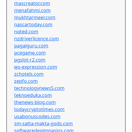
mascreator.com
menafahmi.com
mukhtarmeer.com
nascartoday.com
nqted.com
nzdriverlicence.com
pagalguru.com
pcegame.com
pgslot-r2.com
ws-expression.com
zchotels.com
zepfo.com
technologynews5.com
teknoeduka.com
thenews-blog.com
todaycryptotimes.com
usabonuscodes.com
sm-satta-makta-gods.com
softwaredegimnasios.com