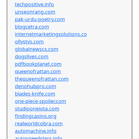
techpositive.info
unseonrang.com
pak-urdu-poetry.com
blogcetra.com
internetmarketingsolutions.co
ollystvs.com
globalnewscx.com
dogslives.com
pdfbookplanet.com
queenofrattan.com
thequeenofrattan.com
denohubpro.com
blades-knife.com
one-piece-spoiler.com
studiooneiota.com
findingcasino.org
realworldcobra.com
automachine.info
autospeedsters.info