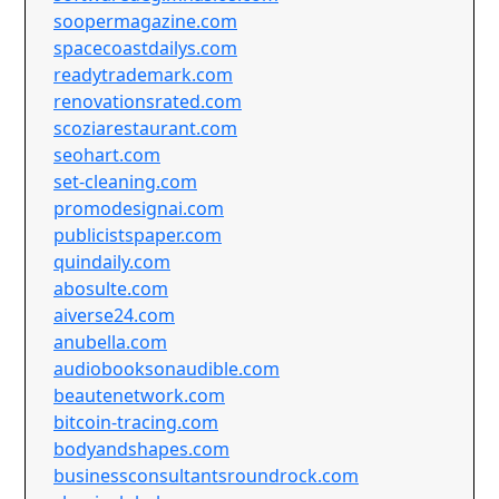
soopermagazine.com
spacecoastdailys.com
readytrademark.com
renovationsrated.com
scoziarestaurant.com
seohart.com
set-cleaning.com
promodesignai.com
publicistspaper.com
quindaily.com
abosulte.com
aiverse24.com
anubella.com
audiobooksonaudible.com
beautenetwork.com
bitcoin-tracing.com
bodyandshapes.com
businessconsultantsroundrock.com