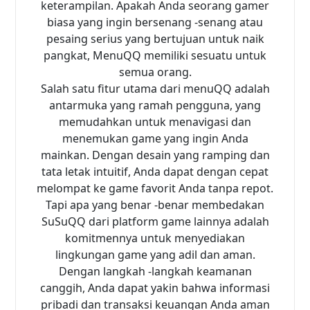
keterampilan. Apakah Anda seorang gamer
biasa yang ingin bersenang -senang atau
pesaing serius yang bertujuan untuk naik
pangkat, MenuQQ memiliki sesuatu untuk
semua orang.
Salah satu fitur utama dari menuQQ adalah
antarmuka yang ramah pengguna, yang
memudahkan untuk menavigasi dan
menemukan game yang ingin Anda
mainkan. Dengan desain yang ramping dan
tata letak intuitif, Anda dapat dengan cepat
melompat ke game favorit Anda tanpa repot.
Tapi apa yang benar -benar membedakan
SuSuQQ dari platform game lainnya adalah
komitmennya untuk menyediakan
lingkungan game yang adil dan aman.
Dengan langkah -langkah keamanan
canggih, Anda dapat yakin bahwa informasi
pribadi dan transaksi keuangan Anda aman