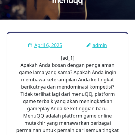
April 6, 2025
admin
[ad_1]
Apakah Anda bosan dengan pengalaman
game lama yang sama? Apakah Anda ingin
membawa keterampilan Anda ke tingkat
berikutnya dan mendominasi kompetisi?
Tidak terlihat lagi dari menuQQ, platform
game terbaik yang akan meningkatkan
gameplay Anda ke ketinggian baru.
MenuQQ adalah platform game online
mutakhir yang menawarkan berbagai
permainan untuk pemain dari semua tingkat