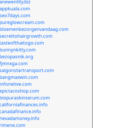
anewentity.biz
appkuala.com
seo7days.com
pureglowcream.com
bloemenbezorgenvandaag.com
secrettohairgrowth.com
tasteofthaitogo.com
bunnynkitty.com
bezopasnik.org
fjmnxga.com
saigonstartransport.com
bangmaxwin.com
infonetive.com
epictacoshop.com
biopuraskinserum.com
californiafinances.info
canadafinance.info
nevadamoney.info
rimene.com