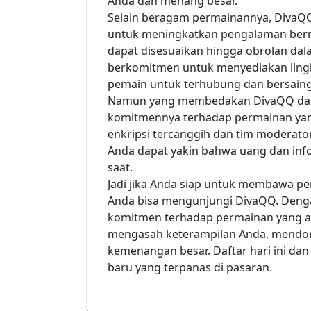
Anda dan menang besar.
Selain beragam permainannya, DivaQQ
untuk meningkatkan pengalaman berma
dapat disesuaikan hingga obrolan da
berkomitmen untuk menyediakan ling
pemain untuk terhubung dan bersaing
Namun yang membedakan DivaQQ dari s
komitmennya terhadap permainan yan
enkripsi tercanggih dan tim modera
Anda dapat yakin bahwa uang dan info
saat.
Jadi jika Anda siap untuk membawa per
Anda bisa mengunjungi DivaQQ. Denga
komitmen terhadap permainan yang ad
mengasah keterampilan Anda, mendo
kemenangan besar. Daftar hari ini dan
baru yang terpanas di pasaran.