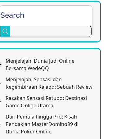
Search
Menjelajahi Dunia Judi Online
Bersama WedeQQ
Menjelajahi Sensasi dan
Kegembiraan Rajaqq: Sebuah Review
Rasakan Sensasi Ratuqq: Destinasi
Game Online Utama
Dari Pemula hingga Pro: Kisah
Pendakian MasterDomino99 di
Dunia Poker Online