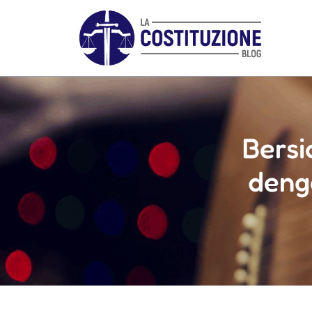
Skip
to
content
(Press
Enter)
Bersi
deng