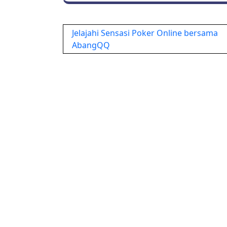
Post
Jelajahi Sensasi Poker Online bersama
AbangQQ
navigation