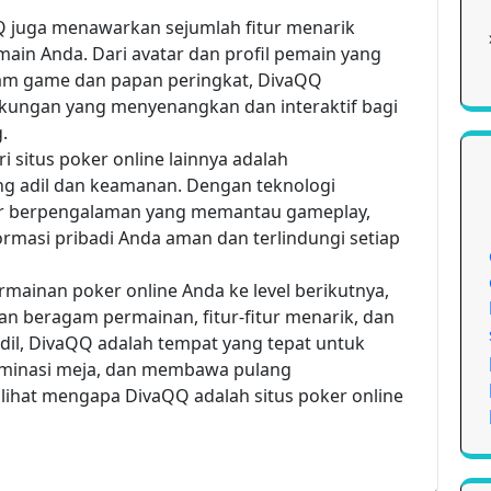
 juga menawarkan sejumlah fitur menarik
in Anda. Dari avatar dan profil pemain yang
lam game dan papan peringkat, DivaQQ
kungan yang menyenangkan dan interaktif bagi
.
itus poker online lainnya adalah
g adil dan keamanan. Dengan teknologi
tor berpengalaman yang memantau gameplay,
rmasi pribadi Anda aman dan terlindungi setiap
mainan poker online Anda ke level berikutnya,
n beragam permainan, fitur-fitur menarik, dan
il, DivaQQ adalah tempat yang tepat untuk
minasi meja, dan membawa pulang
 lihat mengapa DivaQQ adalah situs poker online