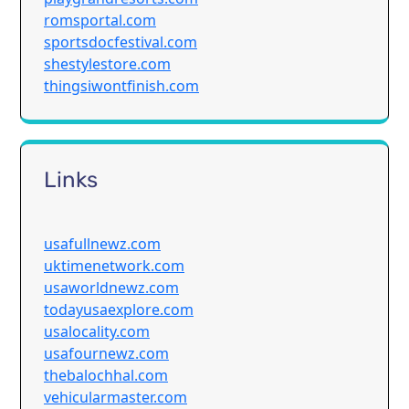
romsportal.com
sportsdocfestival.com
shestylestore.com
thingsiwontfinish.com
Links
usafullnewz.com
uktimenetwork.com
usaworldnewz.com
todayusaexplore.com
usalocality.com
usafournewz.com
thebalochhal.com
vehicularmaster.com