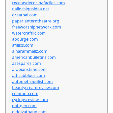
recetasdecocinafaciles.com
naildesignsidea.net
greatpai.com
paperlanterntheatre.org
freeworshipnetwork.com
watercraftllc.com
abourge.com
afiliixs.com
alharammallz.com
americanbulletins.com
asespares.com
arabianstime.com
atticabblues.com
autometropolist.com
beautycreamreview.com
coinmoh.com
cyclopsreview.com
dattgen.com
didoivatnang.com