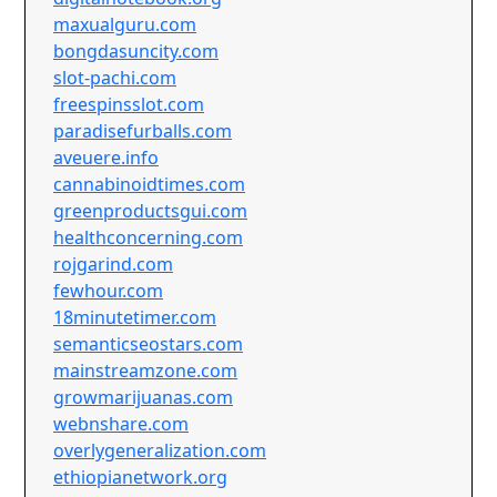
maxualguru.com
bongdasuncity.com
slot-pachi.com
freespinsslot.com
paradisefurballs.com
aveuere.info
cannabinoidtimes.com
greenproductsgui.com
healthconcerning.com
rojgarind.com
fewhour.com
18minutetimer.com
semanticseostars.com
mainstreamzone.com
growmarijuanas.com
webnshare.com
overlygeneralization.com
ethiopianetwork.org