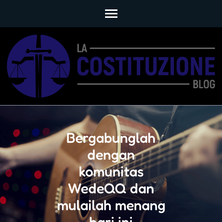
Skip
to
content
(Press
Enter)
Bergabunglah
dengan
komunitas
WedeQQ dan
mulailah menang
hari ini