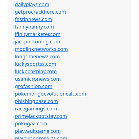
dailyplayz.com
getprocrackhere.com
fastinnews.com
fannybanny.com
ifinitymarketer.com
jackpotkoning.com
modlinknetworks.com
longtimenewz.com
luckysportss.com
luckpeakplay.com
usamicronews.com
grofashion.com
pokemongoevolutioncalc.com
phishingbase.com
racegamings.com
primejackpotstay.com
pokugaa.com
playvaultgame.com
playgrandresorts.com