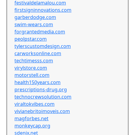
festivaldelamalou.com
firstsigninnovations.com
garberdodge.com
swim-wears.com
forgrantedmedia.com
peolpstar.com
tylerscustomdesign.com
carworksonline.com
techtimesss.com
virylstore.com
motorstell.com
health150years.com
prescriptions-drug.org
technocrewsolution.com
viraltokvibes.com
vivianebritoimoveis.com
magforbes.net
monkeycap.org
sdenix.net