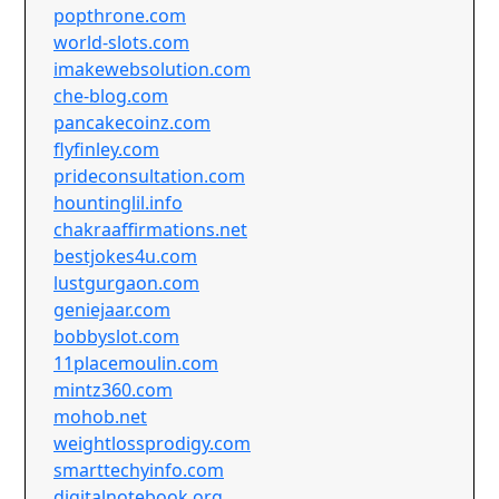
popthrone.com
world-slots.com
imakewebsolution.com
che-blog.com
pancakecoinz.com
flyfinley.com
prideconsultation.com
hountinglil.info
chakraaffirmations.net
bestjokes4u.com
lustgurgaon.com
geniejaar.com
bobbyslot.com
11placemoulin.com
mintz360.com
mohob.net
weightlossprodigy.com
smarttechyinfo.com
digitalnotebook.org