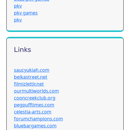
pkv
pkv games
pkv
Links
saucyukiah.com
beikastreet.net
filmizlettir.net
ourmultiworlds.com
cooncreekclub.org
pegpufftimes.com
celestia-arts.com
forumchampions.com
bluebargames.com