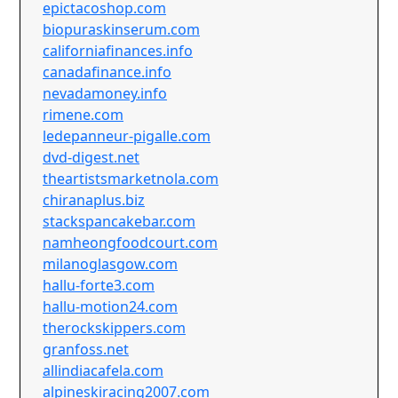
epictacoshop.com
biopuraskinserum.com
californiafinances.info
canadafinance.info
nevadamoney.info
rimene.com
ledepanneur-pigalle.com
dvd-digest.net
theartistsmarketnola.com
chiranaplus.biz
stackspancakebar.com
namheongfoodcourt.com
milanoglasgow.com
hallu-forte3.com
hallu-motion24.com
therockskippers.com
granfoss.net
allindiacafela.com
alpineskiracing2007.com