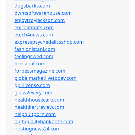
dogsbarks.com
dwmsoftwarehouse.com
enjoytroyjackson.com
epicaimbots.com
etech4news.com
expresspsychedelicsshop.com
fashionistani.com
feelingswed.com
firecabal.com
forbessmagazine.com
globalmarketlivetoday.com
gpl-license.com
grow2every.com
healthhousecare.com
healthkartreview.com
helpquitporn.com
highqualitybanknote.com
hostingnews24.com