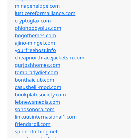
minapenelope.com
justicereformalliance.com
cryptoglax.com
ohiohobbyplus.com
bogothemes.com
ajino-mingei.com
yourfreehost.info
cheapnorthfacejacketsm.com
gurjoshhomes.com
tombradydiet.com
bonthaiclub.com
casusbelli-mod.com
bookplatesociety.com
lebnewsmedia.com
sonosonora.com
linkuusinternasional1.com
friendsroll.com
spiderclothing.net