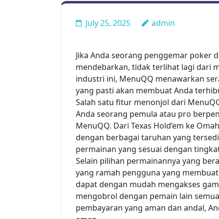
July 25, 2025
admin
Jika Anda seorang penggemar poker 
mendebarkan, tidak terlihat lagi dar
industri ini, MenuQQ menawarkan ser
yang pasti akan membuat Anda terhib
Salah satu fitur menonjol dari MenuQ
Anda seorang pemula atau pro berpe
MenuQQ. Dari Texas Hold’em ke Omaha, 
dengan berbagai taruhan yang terse
permainan yang sesuai dengan tingka
Selain pilihan permainannya yang b
yang ramah pengguna yang membuatn
dapat dengan mudah mengakses game 
mengobrol dengan pemain lain semua d
pembayaran yang aman dan andal, An