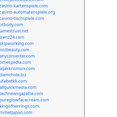
casino-kartenspiele.com
casino-automatenspiele.org
casino-tischspiele.com
otbody.com
jamestrust.net
trenz24.com
skipworking.com
loizbeauty.com
anyconverter.com
timespedia.com
jejakkrismon.com
diemthole.biz
ufabetkk.com
allquickmedia.com
technewsgazette.com
pureglowfacecream.com
kingofherrings.com
mrbetjapan.com