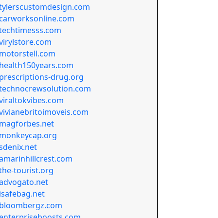
tylerscustomdesign.com
carworksonline.com
techtimesss.com
virylstore.com
motorstell.com
health150years.com
prescriptions-drug.org
technocrewsolution.com
viraltokvibes.com
vivianebritoimoveis.com
magforbes.net
monkeycap.org
sdenix.net
amarinhillcrest.com
the-tourist.org
advogato.net
isafebag.net
bloombergz.com
enterpriseboosts.com