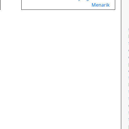
Menarik