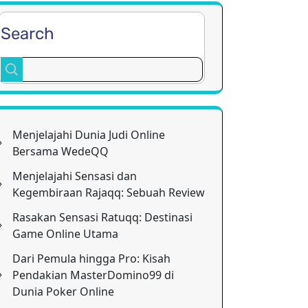
Search
Menjelajahi Dunia Judi Online
Bersama WedeQQ
Menjelajahi Sensasi dan
Kegembiraan Rajaqq: Sebuah Review
Rasakan Sensasi Ratuqq: Destinasi
Game Online Utama
Dari Pemula hingga Pro: Kisah
Pendakian MasterDomino99 di
Dunia Poker Online