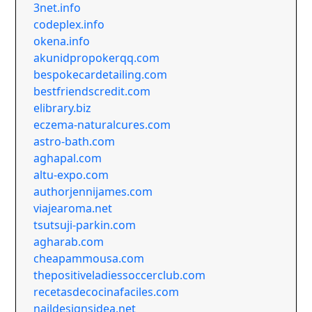
3net.info
codeplex.info
okena.info
akunidpropokerqq.com
bespokecardetailing.com
bestfriendscredit.com
elibrary.biz
eczema-naturalcures.com
astro-bath.com
aghapal.com
altu-expo.com
authorjennijames.com
viajearoma.net
tsutsuji-parkin.com
agharab.com
cheapammousa.com
thepositiveladiessoccerclub.com
recetasdecocinafaciles.com
naildesignsidea.net