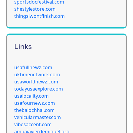
sportsdocfestival.com
shestylestore.com
thingsiwontfinish.com
Links
usafullnewz.com
uktimenetwork.com
usaworldnewz.com
todayusaexplore.com
usalocality.com
usafournewz.com
thebalochhal.com
vehicularmaster.com
vibesaccent.com
ampajavierdemiguel.org