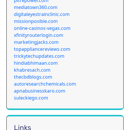
pitrepower.com
mediatown360.com
digitaleyestrainclinic.com
missionposible.com
online-casinos-vegas.com
xfinityrouterlogin.com
marketingjacks.com
topappliancereviews.com
trickytechupdates.com
hindiabhimaan.com
khabresach.com
thecbdblogs.com
autoresearchchemicals.com
apnabusinesskaro.com
suleckiego.com
Links