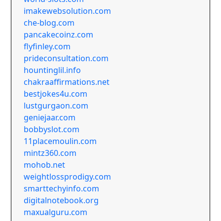
imakewebsolution.com
che-blog.com
pancakecoinz.com
flyfinley.com
prideconsultation.com
hountinglil.info
chakraaffirmations.net
bestjokes4u.com
lustgurgaon.com
geniejaar.com
bobbyslot.com
11placemoulin.com
mintz360.com
mohob.net
weightlossprodigy.com
smarttechyinfo.com
digitalnotebook.org
maxualguru.com