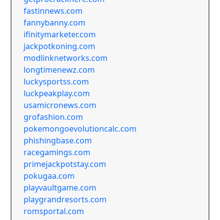
fastinnews.com
fannybanny.com
ifinitymarketer.com
jackpotkoning.com
modlinknetworks.com
longtimenewz.com
luckysportss.com
luckpeakplay.com
usamicronews.com
grofashion.com
pokemongoevolutioncalc.com
phishingbase.com
racegamings.com
primejackpotstay.com
pokugaa.com
playvaultgame.com
playgrandresorts.com
romsportal.com