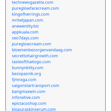
technewsgazette.com
pureglowfacecream.com
kingofherrings.com
mrbetjapan.com
anewentity.biz
appkuala.com
seo7days.com
pureglowcream.com
bloemenbezorgenvandaag.com
secrettohairgrowth.com
tasteofthaitogo.com
bunnynkitty.com
bezopasnik.org
fjmnxga.com
saigonstartransport.com
bangmaxwin.com
infonetive.com
epictacoshop.com
biopuraskinserum.com