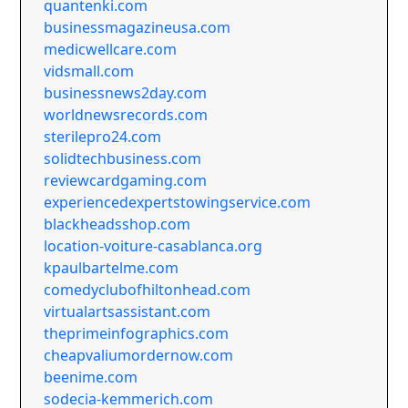
quantenki.com
businessmagazineusa.com
medicwellcare.com
vidsmall.com
businessnews2day.com
worldnewsrecords.com
sterilepro24.com
solidtechbusiness.com
reviewcardgaming.com
experiencedexpertstowingservice.com
blackheadsshop.com
location-voiture-casablanca.org
kpaulbartelme.com
comedyclubofhiltonhead.com
virtualartsassistant.com
theprimeinfographics.com
cheapvaliumordernow.com
beenime.com
sodecia-kemmerich.com