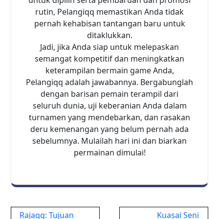
untuk dipilih serta pembaruan dan promosi
rutin, Pelangiqq memastikan Anda tidak
pernah kehabisan tantangan baru untuk
ditaklukkan.
Jadi, jika Anda siap untuk melepaskan
semangat kompetitif dan meningkatkan
keterampilan bermain game Anda,
Pelangiqq adalah jawabannya. Bergabunglah
dengan barisan pemain terampil dari
seluruh dunia, uji keberanian Anda dalam
turnamen yang mendebarkan, dan rasakan
deru kemenangan yang belum pernah ada
sebelumnya. Mulailah hari ini dan biarkan
permainan dimulai!
Post
Rajaqq: Tujuan
Kuasai Seni