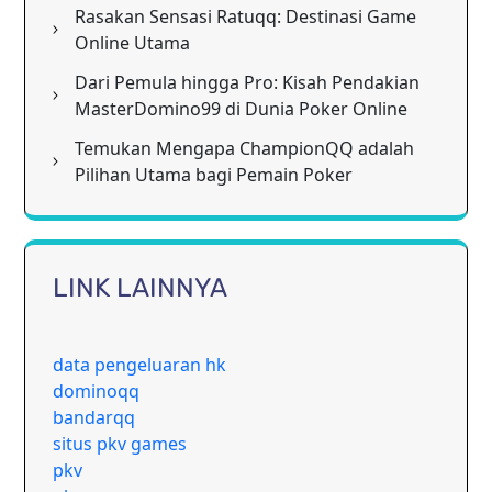
Rasakan Sensasi Ratuqq: Destinasi Game
Online Utama
Dari Pemula hingga Pro: Kisah Pendakian
MasterDomino99 di Dunia Poker Online
Temukan Mengapa ChampionQQ adalah
Pilihan Utama bagi Pemain Poker
LINK LAINNYA
data pengeluaran hk
dominoqq
bandarqq
situs pkv games
pkv