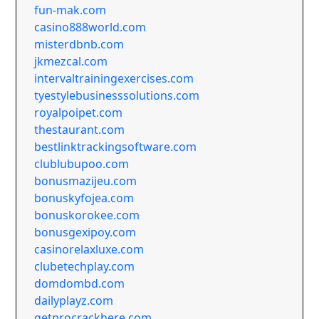
fun-mak.com
casino888world.com
misterdbnb.com
jkmezcal.com
intervaltrainingexercises.com
tyestylebusinesssolutions.com
royalpoipet.com
thestaurant.com
bestlinktrackingsoftware.com
clublubupoo.com
bonusmazijeu.com
bonuskyfojea.com
bonuskorokee.com
bonusgexipoy.com
casinorelaxluxe.com
clubetechplay.com
domdombd.com
dailyplayz.com
getprocrackhere.com