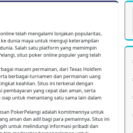
online telah mengalami lonjakan popularitas,
 ke dunia maya untuk menguji keterampilan
dunia. Salah satu platform yang memimpin
Pelangi, situs poker online populer yang telah
bagai macam permainan, dari Texas Hold’em
serta berbagai turnamen dan permainan uang
ngkat keahlian. Situs ini terkenal dengan
i pembayaran yang cepat dan aman, serta
u siap untuk menantang satu sama lain dalam
uksesan PokerPelangi adalah komitmennya untuk
g aman dan adil bagi para pemainnya. Situs ini
ih untuk melindungi informasi pribadi dan