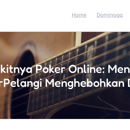
Home
Dominoqq
kitnya Poker Online: Me
rPelangi Menghebohkan 