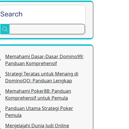
Search
Memahami Dasar-Dasar Domino99:
Panduan Komprehensif
Strategi Teratas untuk Menang di
DominoQQ: Panduan Lengkap
Memahami Poker88: Panduan
Komprehensif untuk Pemula
Panduan Utama Strategi Poker
Pemula
Menjelajahi Dunia Judi Online