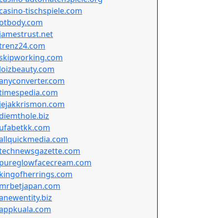
casino-tischspiele.com
otbody.com
jamestrust.net
trenz24.com
skipworking.com
loizbeauty.com
anyconverter.com
timespedia.com
jejakkrismon.com
diemthole.biz
ufabetkk.com
allquickmedia.com
technewsgazette.com
pureglowfacecream.com
kingofherrings.com
mrbetjapan.com
anewentity.biz
appkuala.com