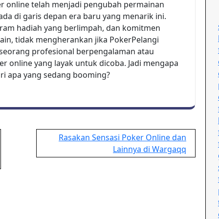
er online telah menjadi pengubah permainan
rada di garis depan era baru yang menarik ini.
ram hadiah yang berlimpah, dan komitmen
in, tidak mengherankan jika PokerPelangi
eorang profesional berpengalaman atau
ker online yang layak untuk dicoba. Jadi mengapa
ndiri apa yang sedang booming?
Rasakan Sensasi Poker Online dan
Lainnya di Wargaqq