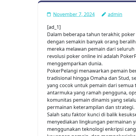
November 7, 2024
admin
[ad_1]
Dalam beberapa tahun terakhir, poker 
dengan semakin banyak orang beralih
mereka melawan pemain dari seluruh 
revolusi poker online ini adalah Poker
menggemparkan dunia.
PokerPelangi menawarkan pemain ber
tradisional hingga Omaha dan Stud, 
yang cocok untuk pemain dari semua ti
antarmuka yang ramah pengguna, ops
komunitas pemain dinamis yang selal
permainan keterampilan dan strategi.
Salah satu faktor kunci di balik kes
menyediakan lingkungan permainan yan
menggunakan teknologi enkripsi cangg