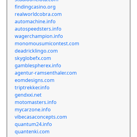
findingcasino.org
realworldcobra.com
automachine.info
autospeedsters.info
wagerchampion.info
monomousumicontest.com
deadricklingo.com
skyglobefx.com
gamblespherex.info
agentur-ramsenthaler.com
eomdesigns.com
triptrekker.info
gendxxi.net
motomasters.info
mycarzone.info
vibecasaconcepts.com
quantum24.info
quantenki.com