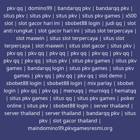
pkv qq
|
domino99
|
bandarqq pkv
|
bandarqq pkv
|
situs pkv
|
situs pkv
|
situs pkv
|
situs pkv games
|
x500
slot
|
slot gacor hari ini
|
sbobet88 login
|
judi qq
|
slot
anti rungkat
|
slot gacor hari ini
|
situs slot terpercaya
|
slot maxwin
|
situs slot terpercaya
|
situs slot
terpercaya
|
slot maxwin
|
situs slot gacor
|
situs pkv
|
pkv qq
|
pkv qq
|
pkv qq
|
pkv qq
|
pkv qq
|
pkv qq
|
pkv qq
|
pkv qq
|
situs pkv
|
situs pkv games
|
situs pkv
games
|
bandarqq login
|
situs pkv games
|
situs pkv
games
|
pkv qq
|
pkv qq
|
pkv qq
|
slot demo
|
sbobet88 login
|
sbobet88 login
|
mix parlay
|
sbobet
login
|
pkv qq
|
pkv qq
|
menuqq
|
murniqq
|
hematqq
|
situs pkv games
|
situs qq
|
situs pkv games
|
poker
online
|
situs pkv
|
sbobet88 login
|
server thailand
|
server thailand
|
server thailand
|
bandarqq pkv
|
situs
pkv
|
slot gacor thailand
|
maindomino99.pkvgamesresmi.org