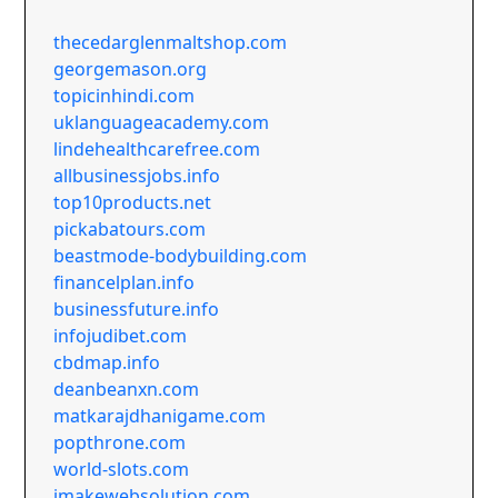
thecedarglenmaltshop.com
georgemason.org
topicinhindi.com
uklanguageacademy.com
lindehealthcarefree.com
allbusinessjobs.info
top10products.net
pickabatours.com
beastmode-bodybuilding.com
financelplan.info
businessfuture.info
infojudibet.com
cbdmap.info
deanbeanxn.com
matkarajdhanigame.com
popthrone.com
world-slots.com
imakewebsolution.com