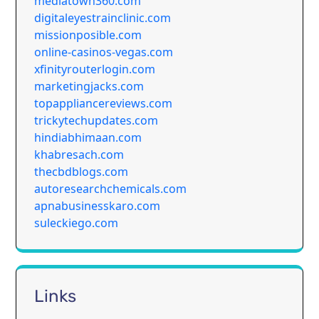
mediatown360.com
digitaleyestrainclinic.com
missionposible.com
online-casinos-vegas.com
xfinityrouterlogin.com
marketingjacks.com
topappliancereviews.com
trickytechupdates.com
hindiabhimaan.com
khabresach.com
thecbdblogs.com
autoresearchchemicals.com
apnabusinesskaro.com
suleckiego.com
Links