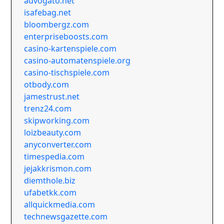
advogato.net
isafebag.net
bloombergz.com
enterpriseboosts.com
casino-kartenspiele.com
casino-automatenspiele.org
casino-tischspiele.com
otbody.com
jamestrust.net
trenz24.com
skipworking.com
loizbeauty.com
anyconverter.com
timespedia.com
jejakkrismon.com
diemthole.biz
ufabetkk.com
allquickmedia.com
technewsgazette.com