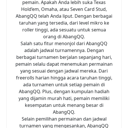
pemain. Apakah Anda lebih suka Texas
Hold’em, Omaha, atau Seven Card Stud,
AbangQQ telah Anda liput. Dengan berbagai
taruhan yang tersedia, dari level mikro ke
roller tinggi, ada sesuatu untuk semua
orang di AbangQQ.
Salah satu fitur menonjol dari AbangQQ
adalah jadwal turnamennya. Dengan
berbagai turnamen berjalan sepanjang hari,
pemain selalu dapat menemukan permainan
yang sesuai dengan jadwal mereka. Dari
freerolls harian hingga acara taruhan tinggi,
ada turnamen untuk setiap pemain di
AbangQQ. Plus, dengan kumpulan hadiah
yang dijamin murah hati, pemain memiliki
kesempatan untuk menang besar di
AbangQQ.
Selain pemilihan permainan dan jadwal
turnamen yang mengesankan, AbangQQ