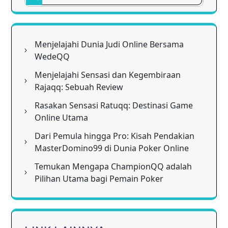
Menjelajahi Dunia Judi Online Bersama
WedeQQ
Menjelajahi Sensasi dan Kegembiraan
Rajaqq: Sebuah Review
Rasakan Sensasi Ratuqq: Destinasi Game
Online Utama
Dari Pemula hingga Pro: Kisah Pendakian
MasterDomino99 di Dunia Poker Online
Temukan Mengapa ChampionQQ adalah
Pilihan Utama bagi Pemain Poker