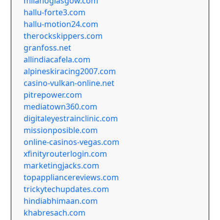
milanoglasgow.com
hallu-forte3.com
hallu-motion24.com
therockskippers.com
granfoss.net
allindiacafela.com
alpineskiracing2007.com
casino-vulkan-online.net
pitrepower.com
mediatown360.com
digitaleyestrainclinic.com
missionposible.com
online-casinos-vegas.com
xfinityrouterlogin.com
marketingjacks.com
topappliancereviews.com
trickytechupdates.com
hindiabhimaan.com
khabresach.com