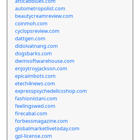
atticabblues.com
autometropolist.com
beautycreamreview.com
coinmoh.com
cyclopsreview.com
dattgen.com
didoivatnang.com
dogsbarks.com
dwmsoftwarehouse.com
enjoytroyjackson.com
epicaimbots.com
etech4news.com
expresspsychedelicsshop.com
fashionistani.com
feelingswed.com
firecabal.com
forbessmagazine.com
globalmarketlivetoday.com
gpl-license.com