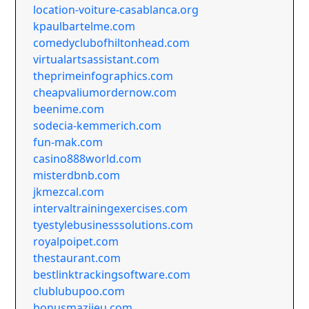
location-voiture-casablanca.org
kpaulbartelme.com
comedyclubofhiltonhead.com
virtualartsassistant.com
theprimeinfographics.com
cheapvaliumordernow.com
beenime.com
sodecia-kemmerich.com
fun-mak.com
casino888world.com
misterdbnb.com
jkmezcal.com
intervaltrainingexercises.com
tyestylebusinesssolutions.com
royalpoipet.com
thestaurant.com
bestlinktrackingsoftware.com
clublubupoo.com
bonusmazijeu.com