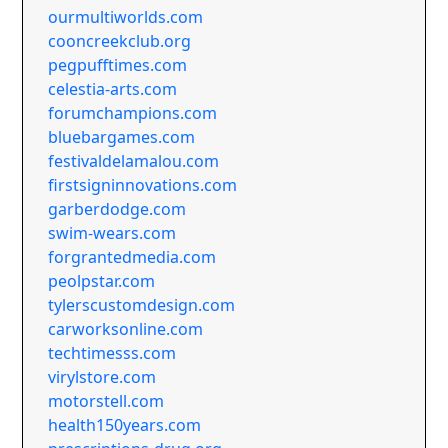
ourmultiworlds.com
cooncreekclub.org
pegpufftimes.com
celestia-arts.com
forumchampions.com
bluebargames.com
festivaldelamalou.com
firstsigninnovations.com
garberdodge.com
swim-wears.com
forgrantedmedia.com
peolpstar.com
tylerscustomdesign.com
carworksonline.com
techtimesss.com
virylstore.com
motorstell.com
health150years.com