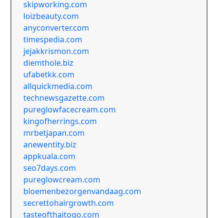
skipworking.com
loizbeauty.com
anyconverter.com
timespedia.com
jejakkrismon.com
diemthole.biz
ufabetkk.com
allquickmedia.com
technewsgazette.com
pureglowfacecream.com
kingofherrings.com
mrbetjapan.com
anewentity.biz
appkuala.com
seo7days.com
pureglowcream.com
bloemenbezorgenvandaag.com
secrettohairgrowth.com
tasteofthaitogo.com