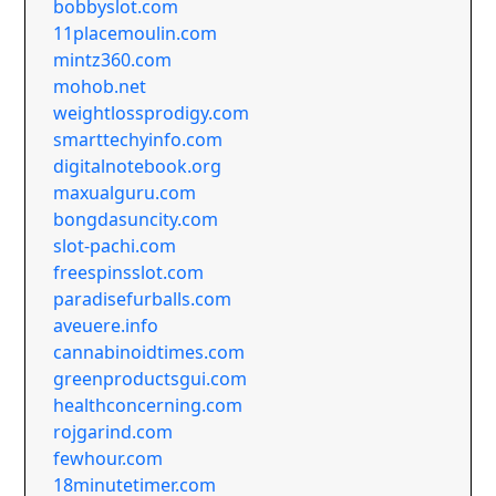
bobbyslot.com
11placemoulin.com
mintz360.com
mohob.net
weightlossprodigy.com
smarttechyinfo.com
digitalnotebook.org
maxualguru.com
bongdasuncity.com
slot-pachi.com
freespinsslot.com
paradisefurballs.com
aveuere.info
cannabinoidtimes.com
greenproductsgui.com
healthconcerning.com
rojgarind.com
fewhour.com
18minutetimer.com