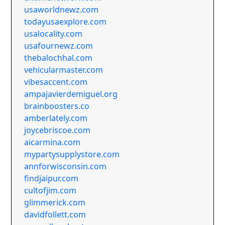
usaworldnewz.com
todayusaexplore.com
usalocality.com
usafournewz.com
thebalochhal.com
vehicularmaster.com
vibesaccent.com
ampajavierdemiguel.org
brainboosters.co
amberlately.com
joycebriscoe.com
aicarmina.com
mypartysupplystore.com
annforwisconsin.com
findjaipur.com
cultofjim.com
glimmerick.com
davidfollett.com