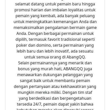
selamat datang untuk pemain baru hingga
promosi harian dan imbalan loyalitas untuk
pemain yang kembali, ada banyak peluang
untuk meningkatkan kemenangan Anda dan
memaksimalkan pengalaman bermain game
Anda. Dengan berbagai permainan untuk
dipilih, termasuk favorit tradisional seperti
poker dan domino, serta permainan yang
lebih baru dan lebih inovatif, ada sesuatu
untuk semua orang di AbangQQ.
Selain permainannya yang menarik dan
bonus yang murah hati, ABANGQQ juga
menawarkan dukungan pelanggan yang
sangat baik untuk membantu pemain
dengan pertanyaan atau kekhawatiran yang
mungkin mereka miliki. Dengan tim staf
yang berdedikasi dan berpengetahuan
tersedia 24/7, pemain dapat yakin bahwa