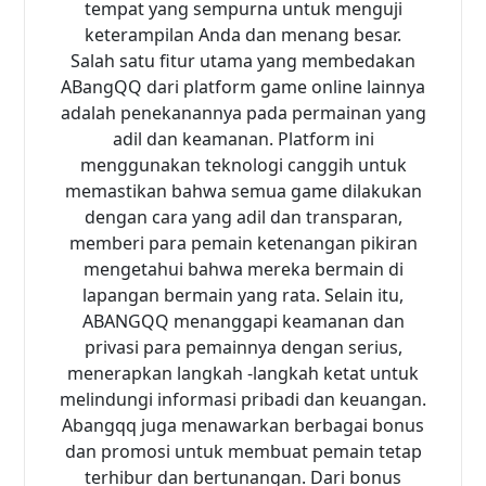
tempat yang sempurna untuk menguji
keterampilan Anda dan menang besar.
Salah satu fitur utama yang membedakan
ABangQQ dari platform game online lainnya
adalah penekanannya pada permainan yang
adil dan keamanan. Platform ini
menggunakan teknologi canggih untuk
memastikan bahwa semua game dilakukan
dengan cara yang adil dan transparan,
memberi para pemain ketenangan pikiran
mengetahui bahwa mereka bermain di
lapangan bermain yang rata. Selain itu,
ABANGQQ menanggapi keamanan dan
privasi para pemainnya dengan serius,
menerapkan langkah -langkah ketat untuk
melindungi informasi pribadi dan keuangan.
Abangqq juga menawarkan berbagai bonus
dan promosi untuk membuat pemain tetap
terhibur dan bertunangan. Dari bonus