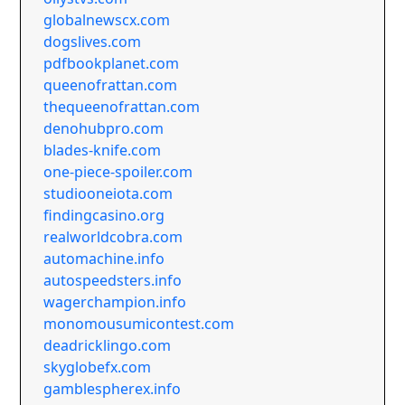
globalnewscx.com
dogslives.com
pdfbookplanet.com
queenofrattan.com
thequeenofrattan.com
denohubpro.com
blades-knife.com
one-piece-spoiler.com
studiooneiota.com
findingcasino.org
realworldcobra.com
automachine.info
autospeedsters.info
wagerchampion.info
monomousumicontest.com
deadricklingo.com
skyglobefx.com
gamblespherex.info