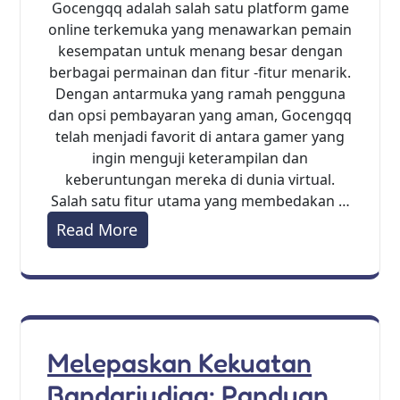
Gocengqq adalah salah satu platform game
online terkemuka yang menawarkan pemain
kesempatan untuk menang besar dengan
berbagai permainan dan fitur -fitur menarik.
Dengan antarmuka yang ramah pengguna
dan opsi pembayaran yang aman, Gocengqq
telah menjadi favorit di antara gamer yang
ingin menguji keterampilan dan
keberuntungan mereka di dunia virtual.
Salah satu fitur utama yang membedakan …
Read More
Melepaskan Kekuatan
Bandarjudiqq: Panduan