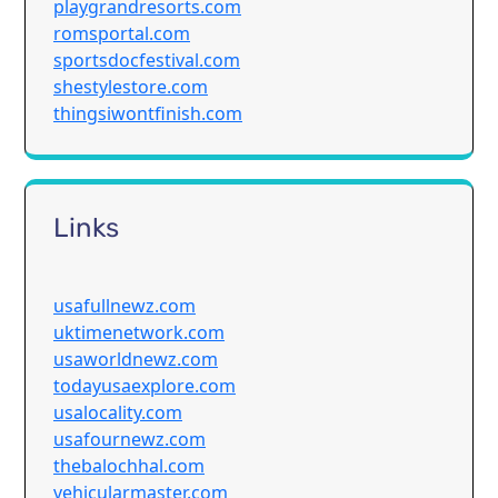
playgrandresorts.com
romsportal.com
sportsdocfestival.com
shestylestore.com
thingsiwontfinish.com
Links
usafullnewz.com
uktimenetwork.com
usaworldnewz.com
todayusaexplore.com
usalocality.com
usafournewz.com
thebalochhal.com
vehicularmaster.com