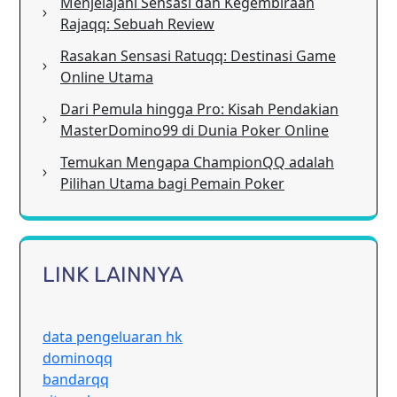
Menjelajahi Sensasi dan Kegembiraan
Rajaqq: Sebuah Review
Rasakan Sensasi Ratuqq: Destinasi Game
Online Utama
Dari Pemula hingga Pro: Kisah Pendakian
MasterDomino99 di Dunia Poker Online
Temukan Mengapa ChampionQQ adalah
Pilihan Utama bagi Pemain Poker
LINK LAINNYA
data pengeluaran hk
dominoqq
bandarqq