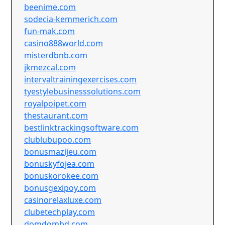
beenime.com
sodecia-kemmerich.com
fun-mak.com
casino888world.com
misterdbnb.com
jkmezcal.com
intervaltrainingexercises.com
tyestylebusinesssolutions.com
royalpoipet.com
thestaurant.com
bestlinktrackingsoftware.com
clublubupoo.com
bonusmazijeu.com
bonuskyfojea.com
bonuskorokee.com
bonusgexipoy.com
casinorelaxluxe.com
clubetechplay.com
domdombd.com