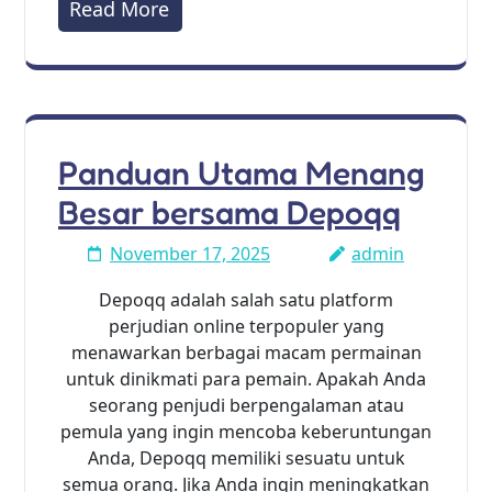
Read More
Panduan Utama Menang
Besar bersama Depoqq
November 17, 2025
admin
Depoqq adalah salah satu platform
perjudian online terpopuler yang
menawarkan berbagai macam permainan
untuk dinikmati para pemain. Apakah Anda
seorang penjudi berpengalaman atau
pemula yang ingin mencoba keberuntungan
Anda, Depoqq memiliki sesuatu untuk
semua orang. Jika Anda ingin meningkatkan