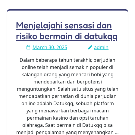
Menjelajahi sensasi dan
risiko bermain di datukqq
March 30, 2025
admin
Dalam beberapa tahun terakhir, perjudian
online telah menjadi semakin populer di
kalangan orang yang mencari hobi yang
mendebarkan dan berpotensi
menguntungkan. Salah satu situs yang telah
mendapatkan perhatian di dunia perjudian
online adalah Datukqq, sebuah platform
yang menawarkan berbagai macam
permainan kasino dan opsi taruhan
olahraga. Saat bermain di Datukqq bisa
menjadi pengalaman yang menyenangkan …