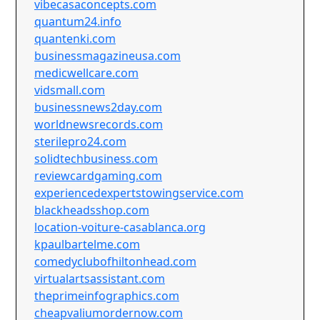
vibecasaconcepts.com
quantum24.info
quantenki.com
businessmagazineusa.com
medicwellcare.com
vidsmall.com
businessnews2day.com
worldnewsrecords.com
sterilepro24.com
solidtechbusiness.com
reviewcardgaming.com
experiencedexpertstowingservice.com
blackheadsshop.com
location-voiture-casablanca.org
kpaulbartelme.com
comedyclubofhiltonhead.com
virtualartsassistant.com
theprimeinfographics.com
cheapvaliumordernow.com