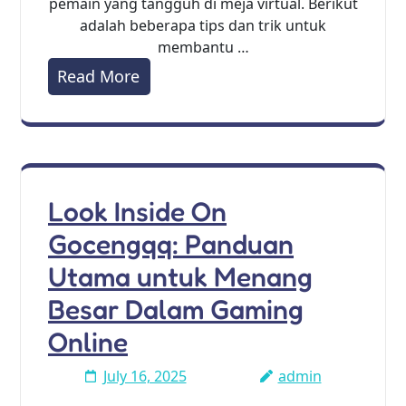
pemain yang tangguh di meja virtual. Berikut
adalah beberapa tips dan trik untuk
membantu …
Read More
Look Inside On
Gocengqq: Panduan
Utama untuk Menang
Besar Dalam Gaming
Online
July 16, 2025
admin