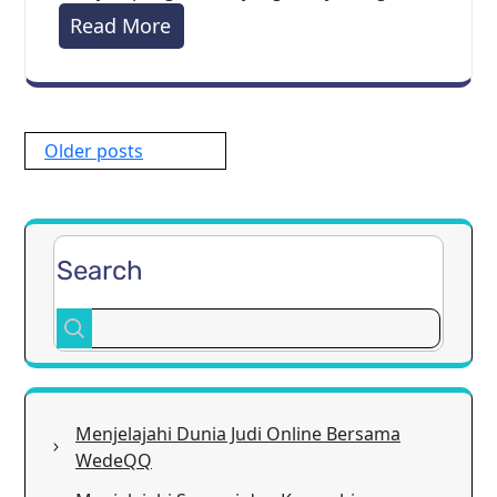
Read More
Posts
Older posts
navigation
Search
Menjelajahi Dunia Judi Online Bersama
WedeQQ