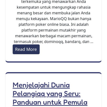
terkemuka yang menawarkan Anda
kesempatan untuk mengungkap rahasia
menang besar dan membuka jalan Anda
menuju kekayaan. MarioQQ bukan hanya
platform poker online biasa. Ini adalah
platform permainan mutakhir yang
menawarkan berbagai macam permainan,
termasuk poker, dominoqq, bandarq, dan …
Read More
Menjelajahi Dunia
Pelangiqq yang Seru:
Panduan untuk Pemula