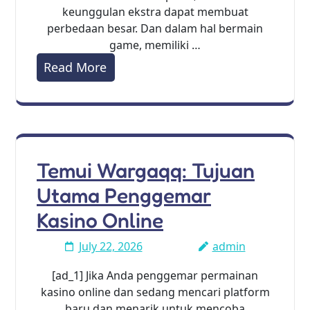
keunggulan ekstra dapat membuat
perbedaan besar. Dan dalam hal bermain
game, memiliki …
Read More
Temui Wargaqq: Tujuan
Utama Penggemar
Kasino Online
July 22, 2026
admin
[ad_1] Jika Anda penggemar permainan
kasino online dan sedang mencari platform
baru dan menarik untuk mencoba