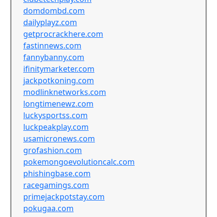
domdombd.com
dailyplayz.com
getprocrackhere.com
fastinnews.com
fannybanny.com
ifinitymarketer.com
jackpotkoning.com
modlinknetworks.com
longtimenewz.com
luckysportss.com
luckpeakplay.com
usamicronews.com
grofashion.com
pokemongoevolutioncalc.com
phishingbase.com
racegamings.com
primejackpotstay.com
pokugaa.com