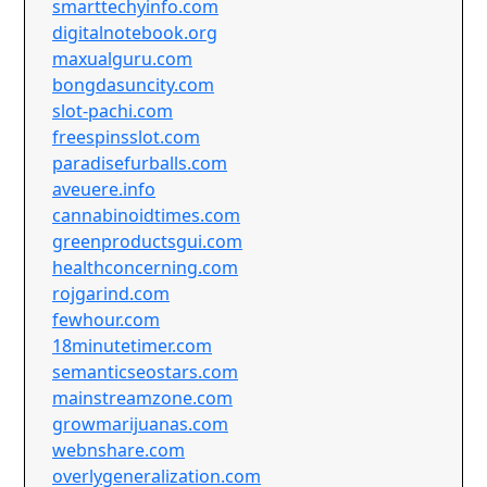
smarttechyinfo.com
digitalnotebook.org
maxualguru.com
bongdasuncity.com
slot-pachi.com
freespinsslot.com
paradisefurballs.com
aveuere.info
cannabinoidtimes.com
greenproductsgui.com
healthconcerning.com
rojgarind.com
fewhour.com
18minutetimer.com
semanticseostars.com
mainstreamzone.com
growmarijuanas.com
webnshare.com
overlygeneralization.com