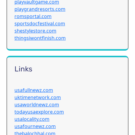
playvaultgame.com
playgrandresorts.com
romsportal.com
sportsdocfestival.com
shestylestore.com
thingsiwontfinish.com
Links
usafullnewz.com
uktimenetwork.com
usaworldnewz.com
todayusaexplore.com
usalocality.com
usafournewz.com
thebalochhal.com