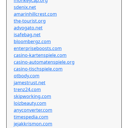
monkeycap.org
sdenix.net
amarinhillcrest.com
the-tourist.org
advogato.net
isafebag.net
bloombergz.com
enterpriseboosts.com
casino-kartenspiele.com
casino-automatenspiele.org
casino-tischspiele.com
otbody.com
jamestrust.net
trenz24.com
skipworking.com
loizbeauty.com
anyconverter.com
timespedia.com
jejakkrismon.com