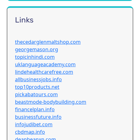
Links
thecedarglenmaltshop.com
georgemason.org
topicinhindi.com
uklanguageacademy.com
lindehealthcarefree.com
allbusinessjobs.info
top10products.net
pickabatours.com
beastmode-bodybuilding.com
financelplan.info
businessfuture.info
infojudibet.com
cbdmap.info
deanbeanxn.com