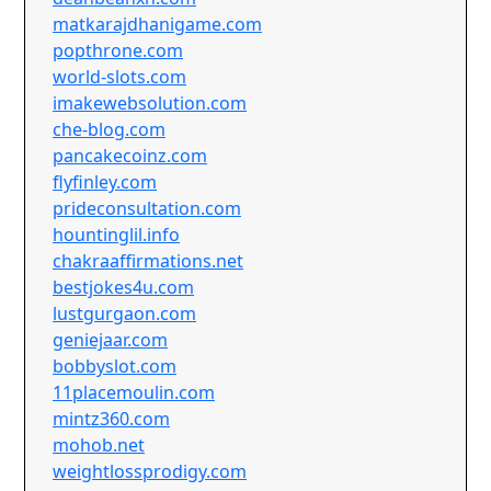
matkarajdhanigame.com
popthrone.com
world-slots.com
imakewebsolution.com
che-blog.com
pancakecoinz.com
flyfinley.com
prideconsultation.com
hountinglil.info
chakraaffirmations.net
bestjokes4u.com
lustgurgaon.com
geniejaar.com
bobbyslot.com
11placemoulin.com
mintz360.com
mohob.net
weightlossprodigy.com