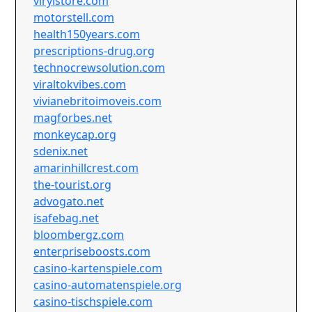
virylstore.com
motorstell.com
health150years.com
prescriptions-drug.org
technocrewsolution.com
viraltokvibes.com
vivianebritoimoveis.com
magforbes.net
monkeycap.org
sdenix.net
amarinhillcrest.com
the-tourist.org
advogato.net
isafebag.net
bloombergz.com
enterpriseboosts.com
casino-kartenspiele.com
casino-automatenspiele.org
casino-tischspiele.com