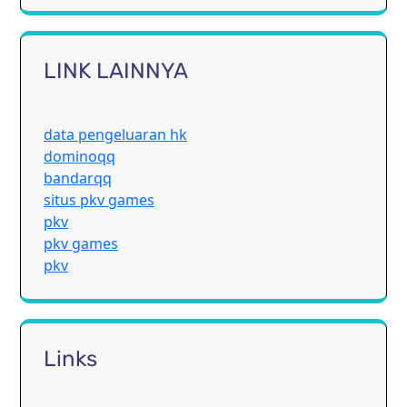
LINK LAINNYA
data pengeluaran hk
dominoqq
bandarqq
situs pkv games
pkv
pkv games
pkv
Links