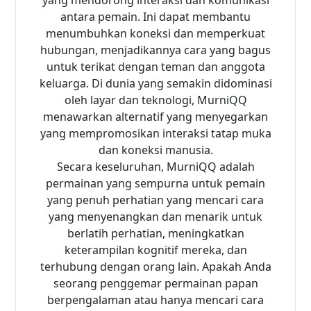
yang mendorong interaksi dan komunikasi
antara pemain. Ini dapat membantu
menumbuhkan koneksi dan memperkuat
hubungan, menjadikannya cara yang bagus
untuk terikat dengan teman dan anggota
keluarga. Di dunia yang semakin didominasi
oleh layar dan teknologi, MurniQQ
menawarkan alternatif yang menyegarkan
yang mempromosikan interaksi tatap muka
dan koneksi manusia.
Secara keseluruhan, MurniQQ adalah
permainan yang sempurna untuk pemain
yang penuh perhatian yang mencari cara
yang menyenangkan dan menarik untuk
berlatih perhatian, meningkatkan
keterampilan kognitif mereka, dan
terhubung dengan orang lain. Apakah Anda
seorang penggemar permainan papan
berpengalaman atau hanya mencari cara