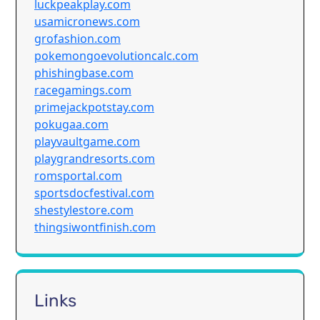
luckpeakplay.com
usamicronews.com
grofashion.com
pokemongoevolutioncalc.com
phishingbase.com
racegamings.com
primejackpotstay.com
pokugaa.com
playvaultgame.com
playgrandresorts.com
romsportal.com
sportsdocfestival.com
shestylestore.com
thingsiwontfinish.com
Links