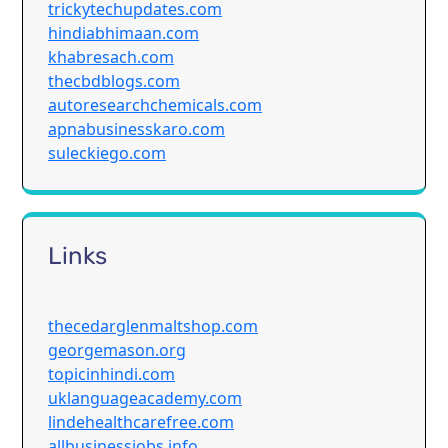
trickytechupdates.com
hindiabhimaan.com
khabresach.com
thecbdblogs.com
autoresearchchemicals.com
apnabusinesskaro.com
suleckiego.com
Links
thecedarglenmaltshop.com
georgemason.org
topicinhindi.com
uklanguageacademy.com
lindehealthcarefree.com
allbusinessjobs.info