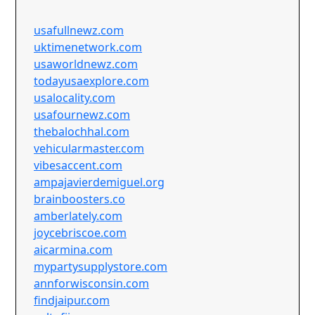
usafullnewz.com
uktimenetwork.com
usaworldnewz.com
todayusaexplore.com
usalocality.com
usafournewz.com
thebalochhal.com
vehicularmaster.com
vibesaccent.com
ampajavierdemiguel.org
brainboosters.co
amberlately.com
joycebriscoe.com
aicarmina.com
mypartysupplystore.com
annforwisconsin.com
findjaipur.com