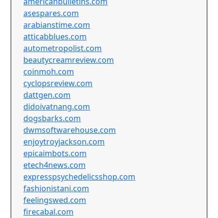
americanbulletins.com
asespares.com
arabianstime.com
atticabblues.com
autometropolist.com
beautycreamreview.com
coinmoh.com
cyclopsreview.com
dattgen.com
didoivatnang.com
dogsbarks.com
dwmsoftwarehouse.com
enjoytroyjackson.com
epicaimbots.com
etech4news.com
expresspsychedelicsshop.com
fashionistani.com
feelingswed.com
firecabal.com