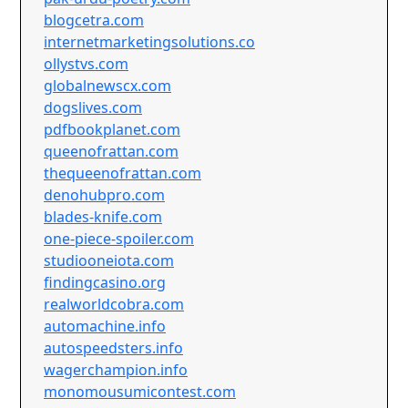
blogcetra.com
internetmarketingsolutions.co
ollystvs.com
globalnewscx.com
dogslives.com
pdfbookplanet.com
queenofrattan.com
thequeenofrattan.com
denohubpro.com
blades-knife.com
one-piece-spoiler.com
studiooneiota.com
findingcasino.org
realworldcobra.com
automachine.info
autospeedsters.info
wagerchampion.info
monomousumicontest.com