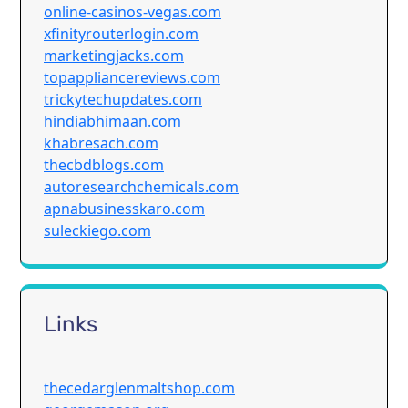
online-casinos-vegas.com
xfinityrouterlogin.com
marketingjacks.com
topappliancereviews.com
trickytechupdates.com
hindiabhimaan.com
khabresach.com
thecbdblogs.com
autoresearchchemicals.com
apnabusinesskaro.com
suleckiego.com
Links
thecedarglenmaltshop.com