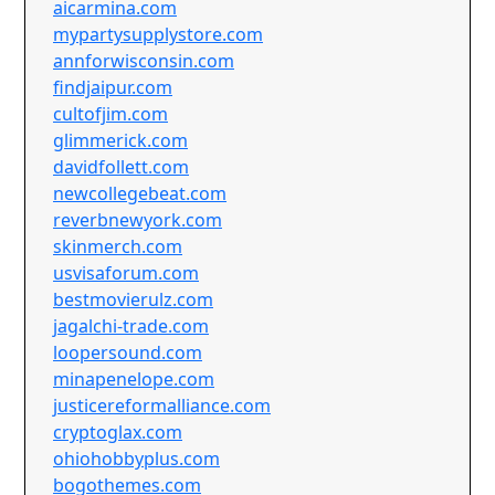
aicarmina.com
mypartysupplystore.com
annforwisconsin.com
findjaipur.com
cultofjim.com
glimmerick.com
davidfollett.com
newcollegebeat.com
reverbnewyork.com
skinmerch.com
usvisaforum.com
bestmovierulz.com
jagalchi-trade.com
loopersound.com
minapenelope.com
justicereformalliance.com
cryptoglax.com
ohiohobbyplus.com
bogothemes.com