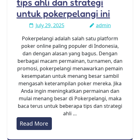
tips ahli dan strategi
untuk pokerpelangi ini
July 29, 2025
admin
Pokerpelangi adalah salah satu platform
poker online paling populer di Indonesia,
dan dengan alasan yang bagus. Dengan
berbagai macam permainan, turnamen, dan
promosi, pokerpelangi menawarkan pemain
kesempatan untuk menang besar sambil
mengasah keterampilan poker mereka. Jika
Anda ingin meningkatkan permainan dan
mulai menang besar di Pokerpelangi, maka
baca terus untuk beberapa tips dan strategi
ahli …
Read More