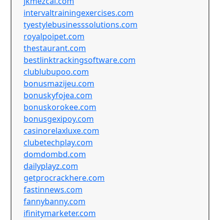
jkmezcal.com
intervaltrainingexercises.com
tyestylebusinesssolutions.com
royalpoipet.com
thestaurant.com
bestlinktrackingsoftware.com
clublubupoo.com
bonusmazijeu.com
bonuskyfojea.com
bonuskorokee.com
bonusgexipoy.com
casinorelaxluxe.com
clubetechplay.com
domdombd.com
dailyplayz.com
getprocrackhere.com
fastinnews.com
fannybanny.com
ifinitymarketer.com