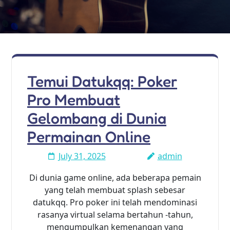
Temui Datukqq: Poker
Pro Membuat
Gelombang di Dunia
Permainan Online
July 31, 2025
admin
Di dunia game online, ada beberapa pemain
yang telah membuat splash sebesar
datukqq. Pro poker ini telah mendominasi
rasanya virtual selama bertahun -tahun,
mengumpulkan kemenangan yang