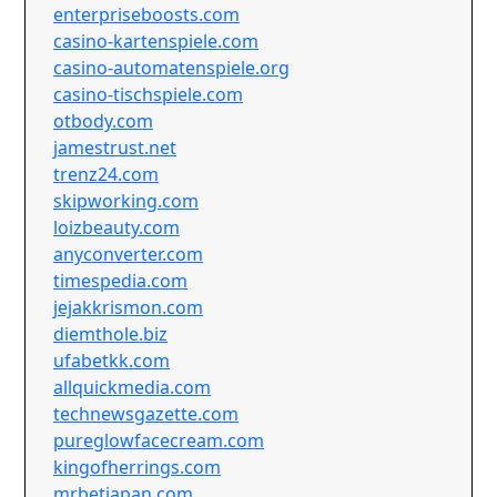
enterpriseboosts.com
casino-kartenspiele.com
casino-automatenspiele.org
casino-tischspiele.com
otbody.com
jamestrust.net
trenz24.com
skipworking.com
loizbeauty.com
anyconverter.com
timespedia.com
jejakkrismon.com
diemthole.biz
ufabetkk.com
allquickmedia.com
technewsgazette.com
pureglowfacecream.com
kingofherrings.com
mrbetjapan.com