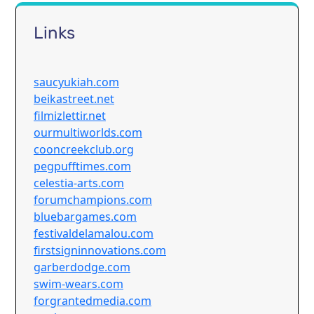
Links
saucyukiah.com
beikastreet.net
filmizlettir.net
ourmultiworlds.com
cooncreekclub.org
pegpufftimes.com
celestia-arts.com
forumchampions.com
bluebargames.com
festivaldelamalou.com
firstsigninnovations.com
garberdodge.com
swim-wears.com
forgrantedmedia.com