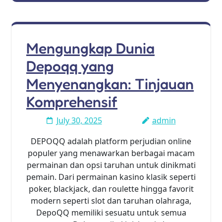
Mengungkap Dunia
Depoqq yang
Menyenangkan: Tinjauan
Komprehensif
July 30, 2025
admin
DEPOQQ adalah platform perjudian online
populer yang menawarkan berbagai macam
permainan dan opsi taruhan untuk dinikmati
pemain. Dari permainan kasino klasik seperti
poker, blackjack, dan roulette hingga favorit
modern seperti slot dan taruhan olahraga,
DepoQQ memiliki sesuatu untuk semua