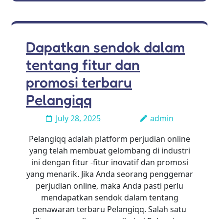
Dapatkan sendok dalam
tentang fitur dan
promosi terbaru
Pelangiqq
July 28, 2025
admin
Pelangiqq adalah platform perjudian online
yang telah membuat gelombang di industri
ini dengan fitur -fitur inovatif dan promosi
yang menarik. Jika Anda seorang penggemar
perjudian online, maka Anda pasti perlu
mendapatkan sendok dalam tentang
penawaran terbaru Pelangiqq. Salah satu