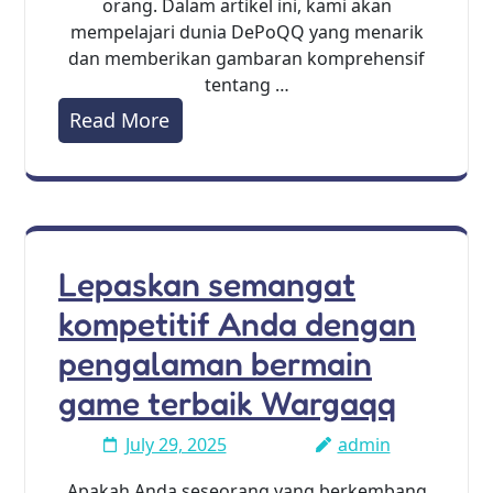
orang. Dalam artikel ini, kami akan
mempelajari dunia DePoQQ yang menarik
dan memberikan gambaran komprehensif
tentang …
Read More
Lepaskan semangat
kompetitif Anda dengan
pengalaman bermain
game terbaik Wargaqq
July 29, 2025
admin
Apakah Anda seseorang yang berkembang