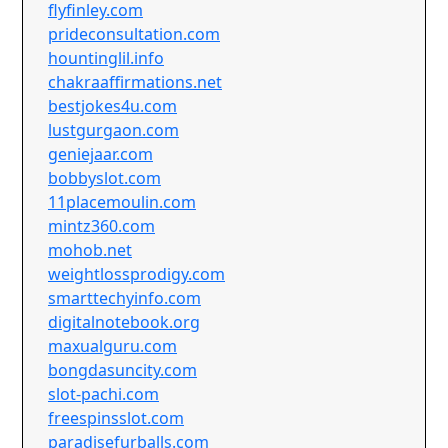
flyfinley.com
prideconsultation.com
hountinglil.info
chakraaffirmations.net
bestjokes4u.com
lustgurgaon.com
geniejaar.com
bobbyslot.com
11placemoulin.com
mintz360.com
mohob.net
weightlossprodigy.com
smarttechyinfo.com
digitalnotebook.org
maxualguru.com
bongdasuncity.com
slot-pachi.com
freespinsslot.com
paradisefurballs.com