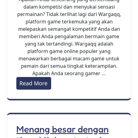
dalam kompetisi dan menyukai sensasi
permainan? Tidak terlihat lagi dari Wargaqq,
platform game terkemuka yang akan
melepaskan semangat kompetitif Anda dan
memberi Anda pengalaman bermain game
yang tak tertandingi. Wargaqq adalah
platform game online populer yang
menawarkan berbagai macam game untuk
pemain dari semua tingkat keterampilan.
Apakah Anda seorang gamer …
Read More
Menang besar dengan